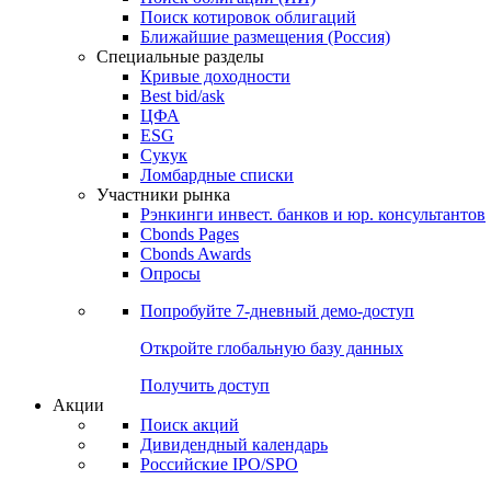
Поиск котировок облигаций
Ближайшие размещения (Россия)
Специальные разделы
Кривые доходности
Best bid/ask
ЦФА
ESG
Сукук
Ломбардные списки
Участники рынка
Рэнкинги инвест. банков и юр. консультантов
Cbonds Pages
Cbonds Awards
Опросы
Попробуйте
7-дневный
демо-доступ
Откройте глобальную базу данных
Получить доступ
Акции
Поиск акций
Дивидендный календарь
Российские IPO/SPO