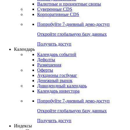
Валютные и процентные свопы
Суверенные CDS
Корпоративные CDS
Попробуйте
7-дневный
демо-доступ
Откройте глобальную базу данных
Получить доступ
Календарь
Календарь событий
Дефолты
Размещения
Оферты
Аукционы госбумаг
Денежный рынок
Дивидендный календарь
Календарь инвестора
Попробуйте
7-дневный
демо-доступ
Откройте глобальную базу данных
Получить доступ
Индексы