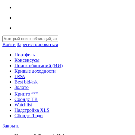
Войти
Зарегистрироваться
Портфель
Консенсусы
Поиск облигаций (ИИ)
Кривые доходности
ЦФА
Best bid/ask
Золото
new
Крипто
Сбондс-ТВ
Watchlist
Надстройка XLS
Сбондс Люди
Закрыть