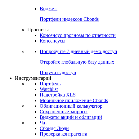
Виджет:
Портфели индексов Cbonds
Прогнозы
Консенсус-прогнозы по отчетности
Консенсусы
Попробуйте
7-дневный
демо-доступ
Откройте глобальную базу данных
Получить доступ
Инструментарий
Портфель
Watchlist
Надстройка XLS
Мобильное приложение Cbonds
Облигационный калькулятор
Сохраненные запросы
Виджеты акций и облигаций
Чат
Сбондс Люди
Проверка контрагента