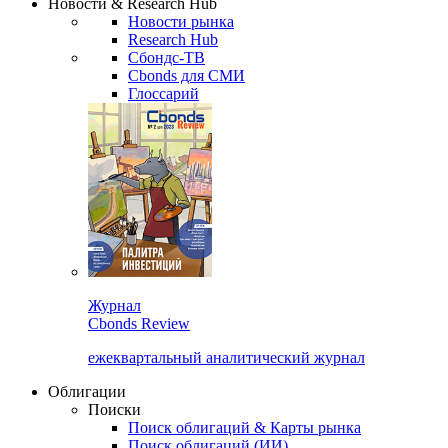
Новости & Research Hub
Новости рынка
Research Hub
Сбондс-ТВ
Cbonds для СМИ
Глоссарий
Журнал
Cbonds Review
ежеквартальный аналитический журнал
Облигации
Поиски
Поиск облигаций & Карты рынка
Поиск облигаций (ИИ)