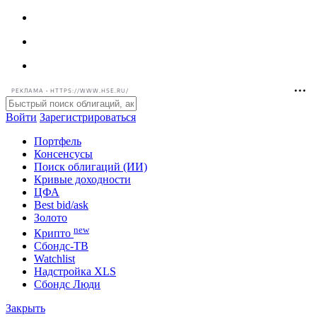
РЕКЛАМА • HTTPS://WWW.HSE.RU/
Войти
Зарегистрироваться
Портфель
Консенсусы
Поиск облигаций (ИИ)
Кривые доходности
ЦФА
Best bid/ask
Золото
new
Крипто
Сбондс-ТВ
Watchlist