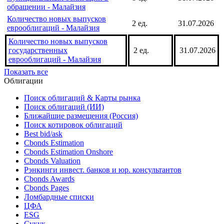
корпоративных облигаций в
4 698 ед.
31.07.2026
обращении - Малайзия
Количество выпусков
муниципальных облигаций в
8 ед.
31.07.2026
обращении - Малайзия
Количество новых выпусков
2 ед.
31.07.2026
еврооблигаций - Малайзия
Количество новых выпусков
государственных
2 ед.
31.07.2026
еврооблигаций - Малайзия
Показать все
Облигации
Поиск облигаций & Карты рынка
Поиск облигаций (ИИ)
Ближайшие размещения (Россия)
Поиск котировок облигаций
Best bid/ask
Cbonds Estimation
Cbonds Estimation Onshore
Cbonds Valuation
Рэнкинги инвест. банков и юр. консультантов
Cbonds Awards
Cbonds Pages