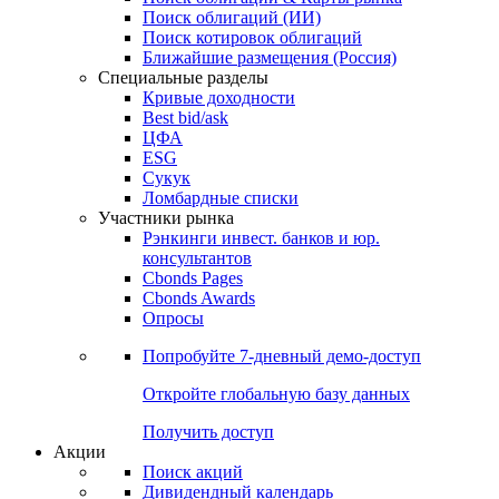
Облигации
Поиски
Поиск облигаций & Карты рынка
Поиск облигаций (ИИ)
Поиск котировок облигаций
Ближайшие размещения (Россия)
Специальные разделы
Кривые доходности
Best bid/ask
ЦФА
ESG
Сукук
Ломбардные списки
Участники рынка
Рэнкинги инвест. банков и юр.
консультантов
Cbonds Pages
Cbonds Awards
Опросы
Попробуйте
7-дневный
демо-доступ
Откройте глобальную базу данных