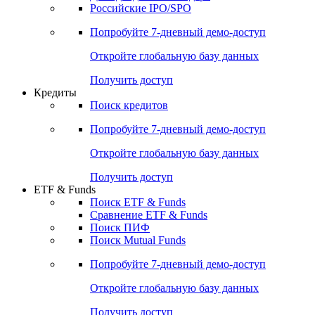
Получить доступ
Акции
Поиск акций
Дивидендный календарь
Российские IPO/SPO
Попробуйте
7-дневный
демо-доступ
Откройте глобальную базу данных
Получить доступ
Кредиты
Поиск кредитов
Попробуйте
7-дневный
демо-доступ
Откройте глобальную базу данных
Получить доступ
ETF & Funds
Поиск ETF & Funds
Сравнение ETF & Funds
Поиск ПИФ
Поиск Mutual Funds
Попробуйте
7-дневный
демо-доступ