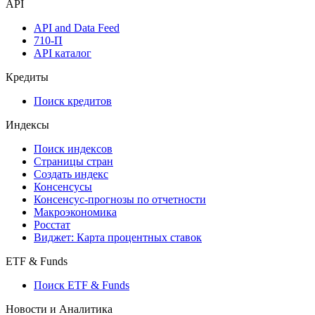
Watchlist
Виджеты акций и облигаций
Мобильное приложение Cbonds
API
API and Data Feed
710-П
API каталог
Кредиты
Поиск кредитов
Индексы
Поиск индексов
Страницы стран
Создать индекс
Консенсусы
Консенсус-прогнозы по отчетности
Макроэкономика
Росстат
Виджет: Карта процентных ставок
ETF & Funds