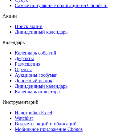
Ломбардные списки
ЦФА
ESG
Сукук
Самые популярные облигации на Cbonds.ru
Акции
Поиск акций
Дивидендный календарь
Календарь
Календарь событий
Дефолты
Размещения
Оферты
Аукционы госбумаг
Денежный рынок
Дивидендный календарь
Календарь инвестора
Инструментарий
Надстройка Excel