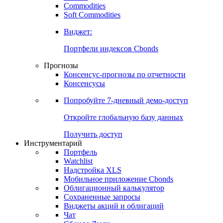
Commodities
Золото
Нефть
Бензин
Commodities
Soft Commodities
Виджет:
Портфели индексов Cbonds
Прогнозы
Консенсус-прогнозы по отчетности
Консенсусы
Попробуйте
7-дневный
демо-доступ
Откройте глобальную базу данных
Получить доступ
Инструментарий
Портфель
Watchlist
Надстройка XLS
Мобильное приложение Cbonds
Облигационный калькулятор