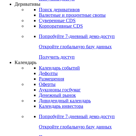
Откройте глобальную базу данных
Получить доступ
Деривативы
Поиск деривативов
Валютные и процентные свопы
Суверенные CDS
Корпоративные CDS
Попробуйте
7-дневный
демо-доступ
Откройте глобальную базу данных
Получить доступ
Календарь
Календарь событий
Дефолты
Размещения
Оферты
Аукционы госбумаг
Денежный рынок
Дивидендный календарь
Календарь инвестора