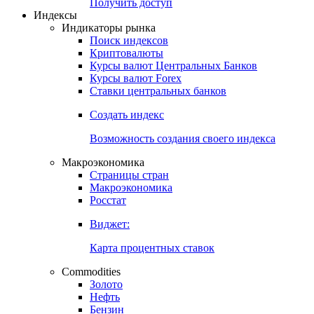
Попробуйте
7-дневный
демо-доступ
Откройте глобальную базу данных
Получить доступ
Индексы
Индикаторы рынка
Поиск индексов
Криптовалюты
Курсы валют Центральных Банков
Курсы валют Forex
Ставки центральных банков
Создать индекс
Возможность создания своего индекса
Макроэкономика
Страницы стран
Макроэкономика
Росстат
Виджет:
Карта процентных ставок