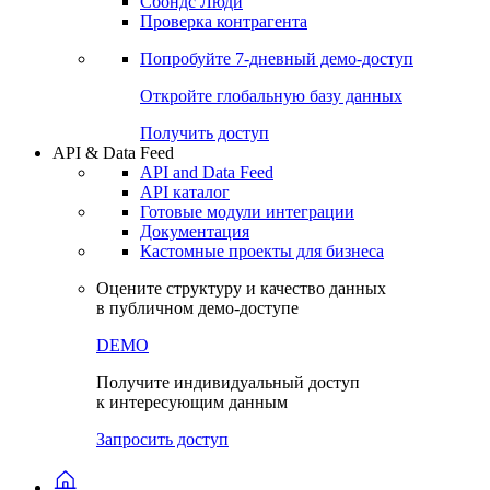
Сохраненные запросы
Виджеты акций и облигаций
Чат
Сбондс Люди
Проверка контрагента
Попробуйте
7-дневный
демо-доступ
Откройте глобальную базу данных
Получить доступ
API & Data Feed
API and Data Feed
API каталог
Готовые модули интеграции
Документация
Кастомные проекты для бизнеса
Оцените структуру и качество данных
в публичном демо-доступе
DEMO
Получите индивидуальный доступ
к интересующим данным