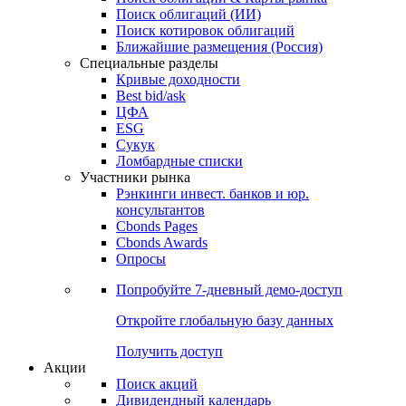
Облигации
Поиски
Поиск облигаций & Карты рынка
Поиск облигаций (ИИ)
Поиск котировок облигаций
Ближайшие размещения (Россия)
Специальные разделы
Кривые доходности
Best bid/ask
ЦФА
ESG
Сукук
Ломбардные списки
Участники рынка
Рэнкинги инвест. банков и юр.
консультантов
Cbonds Pages
Cbonds Awards
Опросы
Попробуйте
7-дневный
демо-доступ
Откройте глобальную базу данных