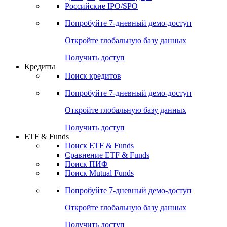
Получить доступ
Акции
Поиск акций
Дивидендный календарь
Российские IPO/SPO
Попробуйте
7-дневный
демо-доступ
Откройте глобальную базу данных
Получить доступ
Кредиты
Поиск кредитов
Попробуйте
7-дневный
демо-доступ
Откройте глобальную базу данных
Получить доступ
ETF & Funds
Поиск ETF & Funds
Сравнение ETF & Funds
Поиск ПИФ
Поиск Mutual Funds
Попробуйте
7-дневный
демо-доступ