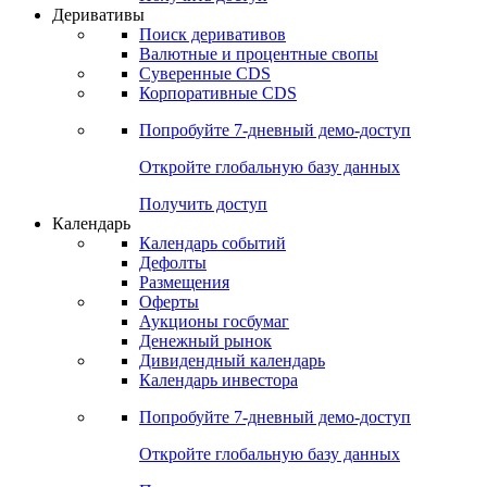
Откройте глобальную базу данных
Получить доступ
Деривативы
Поиск деривативов
Валютные и процентные свопы
Суверенные CDS
Корпоративные CDS
Попробуйте
7-дневный
демо-доступ
Откройте глобальную базу данных
Получить доступ
Календарь
Календарь событий
Дефолты
Размещения
Оферты
Аукционы госбумаг
Денежный рынок
Дивидендный календарь
Календарь инвестора