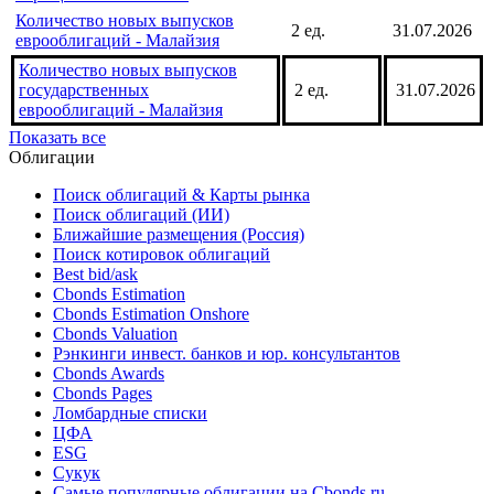
обращении - Малайзия
Количество выпусков
муниципальных облигаций в
8 ед.
31.07.2026
обращении - Малайзия
Количество новых выпусков
2 ед.
31.07.2026
еврооблигаций - Малайзия
Количество новых выпусков
государственных
2 ед.
31.07.2026
еврооблигаций - Малайзия
Показать все
Облигации
Поиск облигаций & Карты рынка
Поиск облигаций (ИИ)
Ближайшие размещения (Россия)
Поиск котировок облигаций
Best bid/ask
Cbonds Estimation
Cbonds Estimation Onshore
Cbonds Valuation
Рэнкинги инвест. банков и юр. консультантов
Cbonds Awards
Cbonds Pages
Ломбардные списки