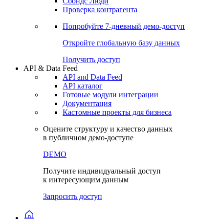
Сохраненные запросы
Виджеты акций и облигаций
Чат
Сбондс Люди
Проверка контрагента
Попробуйте
7-дневный
демо-доступ
Откройте глобальную базу данных
Получить доступ
API & Data Feed
API and Data Feed
API каталог
Готовые модули интеграции
Документация
Кастомные проекты для бизнеса
Оцените структуру и качество данных
в публичном демо-доступе
DEMO
Получите индивидуальный доступ
к интересующим данным