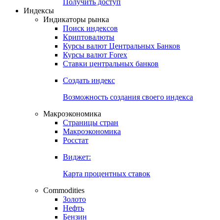
Попробуйте
7-дневный
демо-доступ
Откройте глобальную базу данных
Получить доступ
Индексы
Индикаторы рынка
Поиск индексов
Криптовалюты
Курсы валют Центральных Банков
Курсы валют Forex
Ставки центральных банков
Создать индекс
Возможность создания своего индекса
Макроэкономика
Страницы стран
Макроэкономика
Росстат
Виджет:
Карта процентных ставок