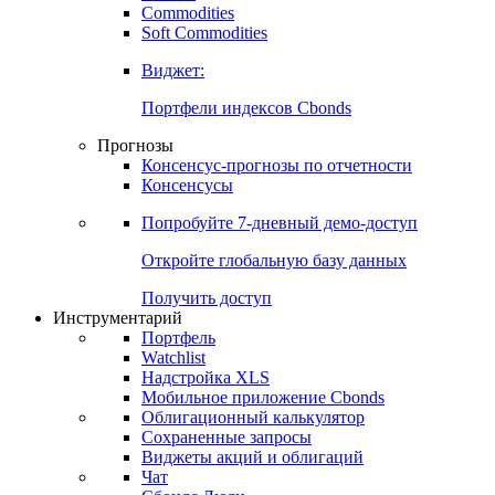
Commodities
Золото
Нефть
Бензин
Commodities
Soft Commodities
Виджет:
Портфели индексов Cbonds
Прогнозы
Консенсус-прогнозы по отчетности
Консенсусы
Попробуйте
7-дневный
демо-доступ
Откройте глобальную базу данных
Получить доступ
Инструментарий
Портфель
Watchlist
Надстройка XLS
Мобильное приложение Cbonds
Облигационный калькулятор