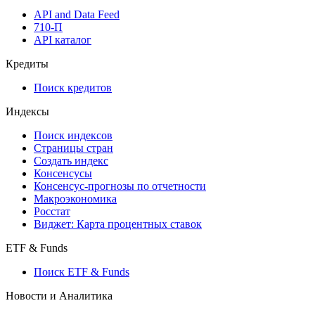
Виджеты акций и облигаций
Мобильное приложение Cbonds
API
API and Data Feed
710-П
API каталог
Кредиты
Поиск кредитов
Индексы
Поиск индексов
Страницы стран
Создать индекс
Консенсусы
Консенсус-прогнозы по отчетности
Макроэкономика
Росстат
Виджет: Карта процентных ставок
ETF & Funds