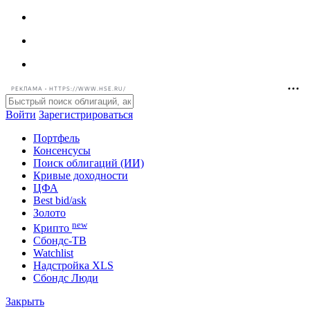
РЕКЛАМА • HTTPS://WWW.HSE.RU/
Войти
Зарегистрироваться
Портфель
Консенсусы
Поиск облигаций (ИИ)
Кривые доходности
ЦФА
Best bid/ask
Золото
new
Крипто
Сбондс-ТВ
Watchlist