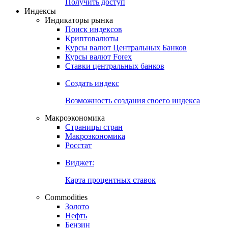
Попробуйте
7-дневный
демо-доступ
Откройте глобальную базу данных
Получить доступ
Индексы
Индикаторы рынка
Поиск индексов
Криптовалюты
Курсы валют Центральных Банков
Курсы валют Forex
Ставки центральных банков
Создать индекс
Возможность создания своего индекса
Макроэкономика
Страницы стран
Макроэкономика
Росстат
Виджет:
Карта процентных ставок