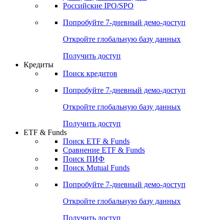
Получить доступ
Акции
Поиск акций
Дивидендный календарь
Российские IPO/SPO
Попробуйте
7-дневный
демо-доступ
Откройте глобальную базу данных
Получить доступ
Кредиты
Поиск кредитов
Попробуйте
7-дневный
демо-доступ
Откройте глобальную базу данных
Получить доступ
ETF & Funds
Поиск ETF & Funds
Сравнение ETF & Funds
Поиск ПИФ
Поиск Mutual Funds
Попробуйте
7-дневный
демо-доступ