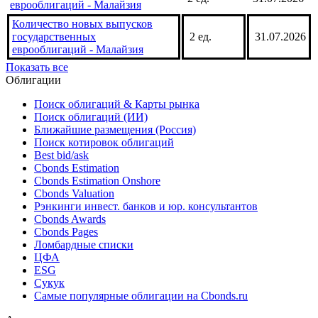
муниципальных облигаций в
8 ед.
31.07.2026
обращении - Малайзия
Количество новых выпусков
2 ед.
31.07.2026
еврооблигаций - Малайзия
Количество новых выпусков
государственных
2 ед.
31.07.2026
еврооблигаций - Малайзия
Показать все
Облигации
Поиск облигаций & Карты рынка
Поиск облигаций (ИИ)
Ближайшие размещения (Россия)
Поиск котировок облигаций
Best bid/ask
Cbonds Estimation
Cbonds Estimation Onshore
Cbonds Valuation
Рэнкинги инвест. банков и юр. консультантов
Cbonds Awards
Cbonds Pages
Ломбардные списки
ЦФА