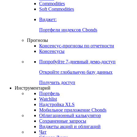
Commodities
Золото
Нефть
Бензин
Commodities
Soft Commodities
Виджет:
Портфели индексов Cbonds
Прогнозы
Консенсус-прогнозы по отчетности
Консенсусы
Попробуйте
7-дневный
демо-доступ
Откройте глобальную базу данных
Получить доступ
Инструментарий
Портфель
Watchlist
Надстройка XLS
Мобильное приложение Cbonds
Облигационный калькулятор