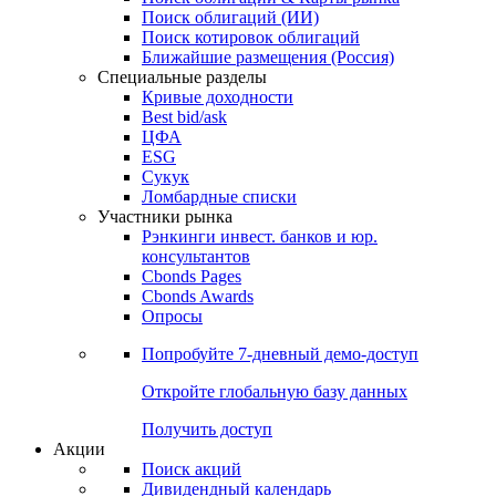
Облигации
Поиски
Поиск облигаций & Карты рынка
Поиск облигаций (ИИ)
Поиск котировок облигаций
Ближайшие размещения (Россия)
Специальные разделы
Кривые доходности
Best bid/ask
ЦФА
ESG
Сукук
Ломбардные списки
Участники рынка
Рэнкинги инвест. банков и юр.
консультантов
Cbonds Pages
Cbonds Awards
Опросы
Попробуйте
7-дневный
демо-доступ
Откройте глобальную базу данных