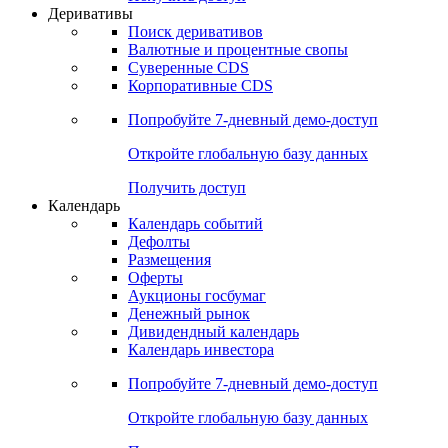
Откройте глобальную базу данных
Получить доступ
Деривативы
Поиск деривативов
Валютные и процентные свопы
Суверенные CDS
Корпоративные CDS
Попробуйте
7-дневный
демо-доступ
Откройте глобальную базу данных
Получить доступ
Календарь
Календарь событий
Дефолты
Размещения
Оферты
Аукционы госбумаг
Денежный рынок
Дивидендный календарь
Календарь инвестора