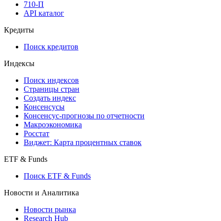
API
API and Data Feed
710-П
API каталог
Кредиты
Поиск кредитов
Индексы
Поиск индексов
Страницы стран
Создать индекс
Консенсусы
Консенсус-прогнозы по отчетности
Макроэкономика
Росстат
Виджет: Карта процентных ставок
ETF & Funds
Поиск ETF & Funds