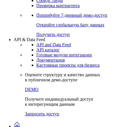
Сохраненные запросы
Виджеты акций и облигаций
Чат
Сбондс Люди
Проверка контрагента
Попробуйте
7-дневный
демо-доступ
Откройте глобальную базу данных
Получить доступ
API & Data Feed
API and Data Feed
API каталог
Готовые модули интеграции
Документация
Кастомные проекты для бизнеса
Оцените структуру и качество данных
в публичном демо-доступе
DEMO
Получите индивидуальный доступ
к интересующим данным