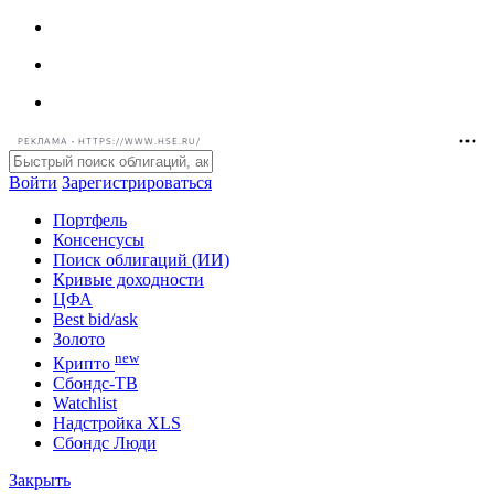
РЕКЛАМА • HTTPS://WWW.HSE.RU/
Войти
Зарегистрироваться
Портфель
Консенсусы
Поиск облигаций (ИИ)
Кривые доходности
ЦФА
Best bid/ask
Золото
new
Крипто
Сбондс-ТВ
Watchlist