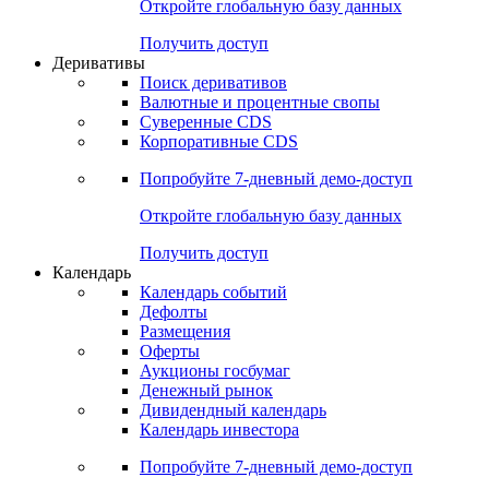
Откройте глобальную базу данных
Получить доступ
Деривативы
Поиск деривативов
Валютные и процентные свопы
Суверенные CDS
Корпоративные CDS
Попробуйте
7-дневный
демо-доступ
Откройте глобальную базу данных
Получить доступ
Календарь
Календарь событий
Дефолты
Размещения
Оферты
Аукционы госбумаг
Денежный рынок
Дивидендный календарь
Календарь инвестора
Попробуйте
7-дневный
демо-доступ