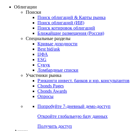
Облигации
Поиски
Поиск облигаций & Карты рынка
Поиск облигаций (ИИ)
Поиск котировок облигаций
Ближайшие размещения (Россия)
Специальные разделы
Кривые доходности
Best bid/ask
ЦФА
ESG
Сукук
Ломбардные списки
Участники рынка
Рэнкинги инвест. банков и юр. консультантов
Cbonds Pages
Cbonds Awards
Опросы
Попробуйте
7-дневный
демо-доступ
Откройте глобальную базу данных
Получить доступ