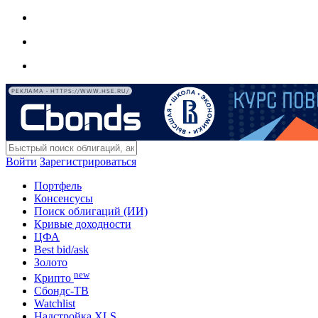
РЕКЛАМА • HTTPS://WWW.HSE.RU/
Войти
Зарегистрироваться
Портфель
Консенсусы
Поиск облигаций (ИИ)
Кривые доходности
ЦФА
Best bid/ask
Золото
new
Крипто
Сбондс-ТВ
Watchlist
Надстройка XLS