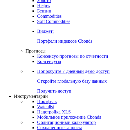
Золото
Нефть
Бензин
Commodities
Soft Commodities
Виджет:
Портфели индексов Cbonds
Прогнозы
Консенсус-прогнозы по отчетности
Консенсусы
Попробуйте
7-дневный
демо-доступ
Откройте глобальную базу данных
Получить доступ
Инструментарий
Портфель
Watchlist
Надстройка XLS
Мобильное приложение Cbonds
Облигационный калькулятор
Сохраненные запросы