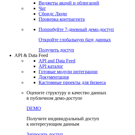
Виджеты акций и облигаций
Чат
Сбондс Люди
Проверка контрагента
Попробуйте
7-дневный
демо-доступ
Откройте глобальную базу данных
Получить доступ
API & Data Feed
API and Data Feed
API каталог
Готовые модули интеграции
Документация
Кастомные проекты для бизнеса
Оцените структуру и качество данных
в публичном демо-доступе
DEMO
Получите индивидуальный доступ
к интересующим данным
Запросить доступ