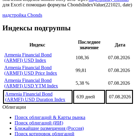
для Excel с помощью формулы
CbondsIndexValue(221021, date)
надстройка Cbonds
Индексы подгруппы
Последнее
Индекс
Дата
значение
Armenia Financial Bond
108,36
07.08.2026
(ARMFI) USD Index
Armenia Financial Bond
99,81
07.08.2026
(ARMFI) USD Price Index
Armenia Financial Bond
5,38 %
07.08.2026
(ARMFI) USD YTM Index
Armenia Financial Bond
639 дней
07.08.2026
(ARMFI) USD Duration Index
Облигации
Поиск облигаций & Карты рынка
Поиск облигаций (ИИ)
Ближайшие размещения (Россия)
Поиск котировок облигаций