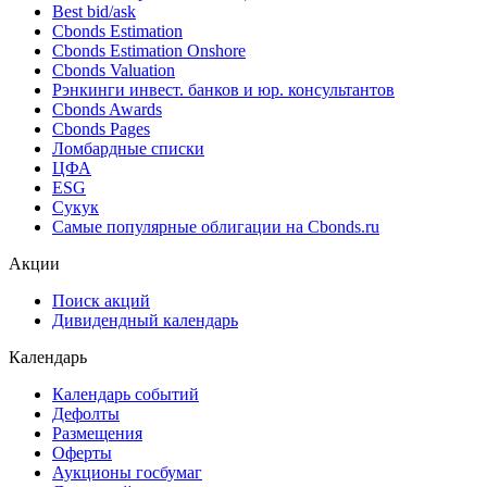
Best bid/ask
Cbonds Estimation
Cbonds Estimation Onshore
Cbonds Valuation
Рэнкинги инвест. банков и юр. консультантов
Cbonds Awards
Cbonds Pages
Ломбардные списки
ЦФА
ESG
Сукук
Самые популярные облигации на Cbonds.ru
Акции
Поиск акций
Дивидендный календарь
Календарь
Календарь событий
Дефолты
Размещения
Оферты
Аукционы госбумаг