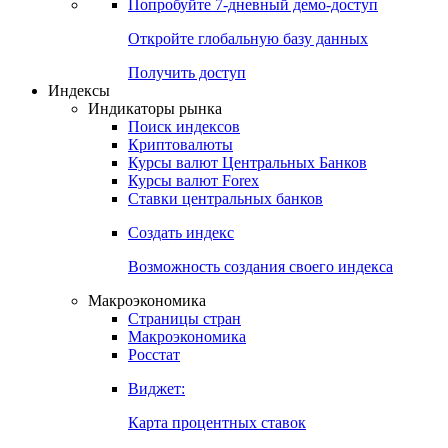
Попробуйте
7-дневный
демо-доступ
Откройте глобальную базу данных
Получить доступ
Индексы
Индикаторы рынка
Поиск индексов
Криптовалюты
Курсы валют Центральных Банков
Курсы валют Forex
Ставки центральных банков
Создать индекс
Возможность создания своего индекса
Макроэкономика
Страницы стран
Макроэкономика
Росстат
Виджет:
Карта процентных ставок