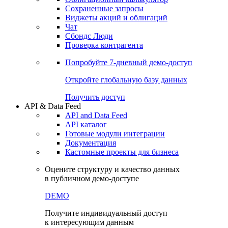
Сохраненные запросы
Виджеты акций и облигаций
Чат
Сбондс Люди
Проверка контрагента
Попробуйте
7-дневный
демо-доступ
Откройте глобальную базу данных
Получить доступ
API & Data Feed
API and Data Feed
API каталог
Готовые модули интеграции
Документация
Кастомные проекты для бизнеса
Оцените структуру и качество данных
в публичном демо-доступе
DEMO
Получите индивидуальный доступ
к интересующим данным