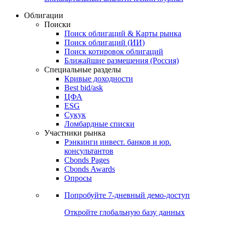
Облигации
Поиски
Поиск облигаций & Карты рынка
Поиск облигаций (ИИ)
Поиск котировок облигаций
Ближайшие размещения (Россия)
Специальные разделы
Кривые доходности
Best bid/ask
ЦФА
ESG
Сукук
Ломбардные списки
Участники рынка
Рэнкинги инвест. банков и юр.
консультантов
Cbonds Pages
Cbonds Awards
Опросы
Попробуйте
7-дневный
демо-доступ
Откройте глобальную базу данных