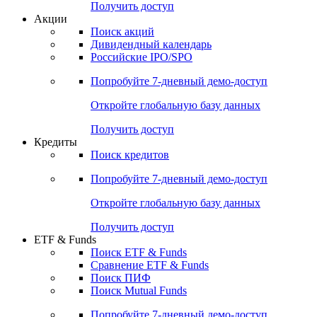
Получить доступ
Акции
Поиск акций
Дивидендный календарь
Российские IPO/SPO
Попробуйте
7-дневный
демо-доступ
Откройте глобальную базу данных
Получить доступ
Кредиты
Поиск кредитов
Попробуйте
7-дневный
демо-доступ
Откройте глобальную базу данных
Получить доступ
ETF & Funds
Поиск ETF & Funds
Сравнение ETF & Funds
Поиск ПИФ
Поиск Mutual Funds
Попробуйте
7-дневный
демо-доступ