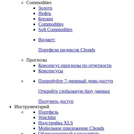
Commodities
Золото
Нефть
Бензин
Commodities
Soft Commodities
Виджет:
Портфели индексов Cbonds
Прогнозы
Консенсус-прогнозы по отчетности
Консенсусы
Попробуйте
7-дневный
демо-доступ
Откройте глобальную базу данных
Получить доступ
Инструментарий
Портфель
Watchlist
Надстройка XLS
Мобильное приложение Cbonds
Облигационный калькулятор