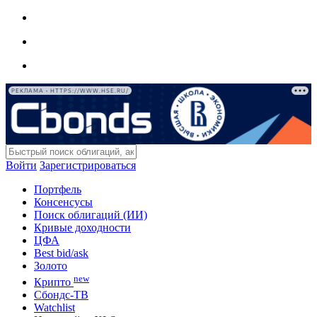
РЕКЛАМА • HTTPS://WWW.HSE.RU/
Войти
Зарегистрироваться
Портфель
Консенсусы
Поиск облигаций (ИИ)
Кривые доходности
ЦФА
Best bid/ask
Золото
new
Крипто
Сбондс-ТВ
Watchlist