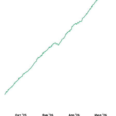
Окт '25
Янв '26
Апр '26
Июл '26