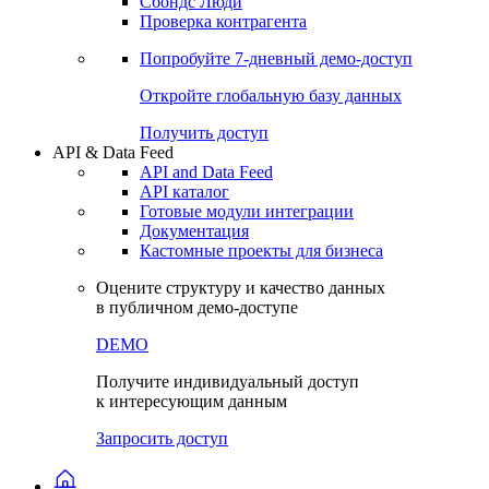
Сохраненные запросы
Виджеты акций и облигаций
Чат
Сбондс Люди
Проверка контрагента
Попробуйте
7-дневный
демо-доступ
Откройте глобальную базу данных
Получить доступ
API & Data Feed
API and Data Feed
API каталог
Готовые модули интеграции
Документация
Кастомные проекты для бизнеса
Оцените структуру и качество данных
в публичном демо-доступе
DEMO
Получите индивидуальный доступ
к интересующим данным