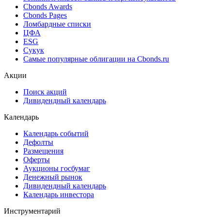
Cbonds Estimation
Cbonds Estimation Onshore
Cbonds Valuation
Рэнкинги инвест. банков и юр. консультантов
Cbonds Awards
Cbonds Pages
Ломбардные списки
ЦФА
ESG
Сукук
Самые популярные облигации на Cbonds.ru
Акции
Поиск акций
Дивидендный календарь
Календарь
Календарь событий
Дефолты
Размещения
Оферты
Аукционы госбумаг
Денежный рынок