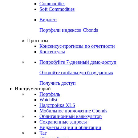
Commodities
Золото
Нефть
Бензин
Commodities
Soft Commodities
Виджет:
Портфели индексов Cbonds
Прогнозы
Консенсус-прогнозы по отчетности
Консенсусы
Попробуйте
7-дневный
демо-доступ
Откройте глобальную базу данных
Получить доступ
Инструментарий
Портфель
Watchlist
Надстройка XLS
Мобильное приложение Cbonds
Облигационный калькулятор