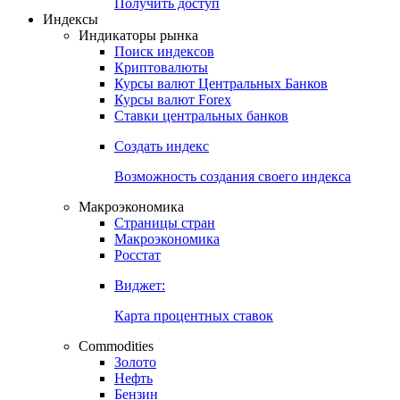
Попробуйте
7-дневный
демо-доступ
Откройте глобальную базу данных
Получить доступ
Индексы
Индикаторы рынка
Поиск индексов
Криптовалюты
Курсы валют Центральных Банков
Курсы валют Forex
Ставки центральных банков
Создать индекс
Возможность создания своего индекса
Макроэкономика
Страницы стран
Макроэкономика
Росстат
Виджет:
Карта процентных ставок