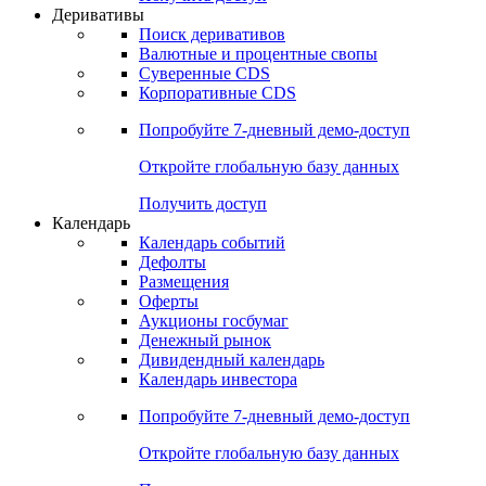
Откройте глобальную базу данных
Получить доступ
Деривативы
Поиск деривативов
Валютные и процентные свопы
Суверенные CDS
Корпоративные CDS
Попробуйте
7-дневный
демо-доступ
Откройте глобальную базу данных
Получить доступ
Календарь
Календарь событий
Дефолты
Размещения
Оферты
Аукционы госбумаг
Денежный рынок
Дивидендный календарь
Календарь инвестора