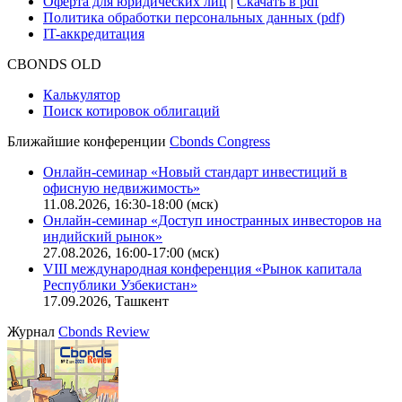
Функциональные характеристики сайта
|
Скачать в pdf
Описание процессов жизненного цикла сайта
Оферта для физических лиц
|
Скачать в pdf
Оферта для юридических лиц
|
Скачать в pdf
Политика обработки персональных данных (pdf)
IT-аккредитация
CBONDS OLD
Калькулятор
Поиск котировок облигаций
Ближайшие конференции
Cbonds Congress
Онлайн-семинар «Новый стандарт инвестиций в
офисную недвижимость»
11.08.2026, 16:30-18:00 (мск)
Онлайн-семинар «Доступ иностранных инвесторов на
индийский рынок»
27.08.2026, 16:00-17:00 (мск)
VIII международная конференция «Рынок капитала
Республики Узбекистан»
17.09.2026, Ташкент
Журнал
Cbonds Review