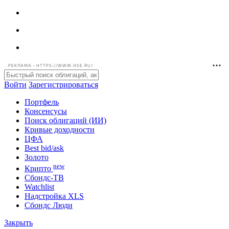
РЕКЛАМА • HTTPS://WWW.HSE.RU/
Войти
Зарегистрироваться
Портфель
Консенсусы
Поиск облигаций (ИИ)
Кривые доходности
ЦФА
Best bid/ask
Золото
new
Крипто
Сбондс-ТВ
Watchlist