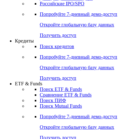
Получить доступ
Акции
Поиск акций
Дивидендный календарь
Российские IPO/SPO
Попробуйте
7-дневный
демо-доступ
Откройте глобальную базу данных
Получить доступ
Кредиты
Поиск кредитов
Попробуйте
7-дневный
демо-доступ
Откройте глобальную базу данных
Получить доступ
ETF & Funds
Поиск ETF & Funds
Сравнение ETF & Funds
Поиск ПИФ
Поиск Mutual Funds
Попробуйте
7-дневный
демо-доступ