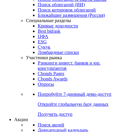
Облигации
Поиски
Поиск облигаций & Карты рынка
Поиск облигаций (ИИ)
Поиск котировок облигаций
Ближайшие размещения (Россия)
Специальные разделы
Кривые доходности
Best bid/ask
ЦФА
ESG
Сукук
Ломбардные списки
Участники рынка
Рэнкинги инвест. банков и юр.
консультантов
Cbonds Pages
Cbonds Awards
Опросы
Попробуйте
7-дневный
демо-доступ
Откройте глобальную базу данных