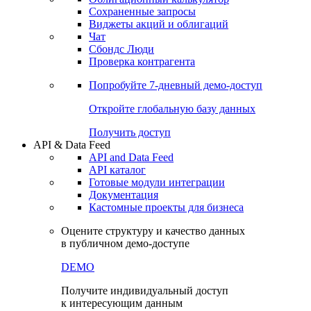
Сохраненные запросы
Виджеты акций и облигаций
Чат
Сбондс Люди
Проверка контрагента
Попробуйте
7-дневный
демо-доступ
Откройте глобальную базу данных
Получить доступ
API & Data Feed
API and Data Feed
API каталог
Готовые модули интеграции
Документация
Кастомные проекты для бизнеса
Оцените структуру и качество данных
в публичном демо-доступе
DEMO
Получите индивидуальный доступ
к интересующим данным