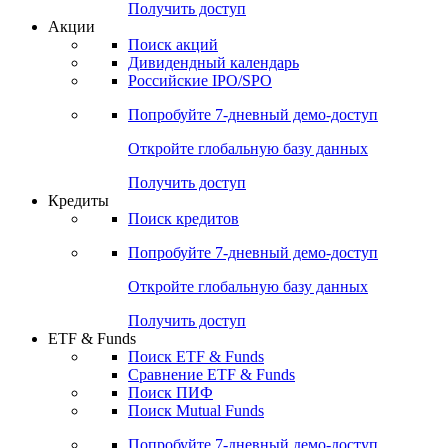
Получить доступ
Акции
Поиск акций
Дивидендный календарь
Российские IPO/SPO
Попробуйте
7-дневный
демо-доступ
Откройте глобальную базу данных
Получить доступ
Кредиты
Поиск кредитов
Попробуйте
7-дневный
демо-доступ
Откройте глобальную базу данных
Получить доступ
ETF & Funds
Поиск ETF & Funds
Сравнение ETF & Funds
Поиск ПИФ
Поиск Mutual Funds
Попробуйте
7-дневный
демо-доступ