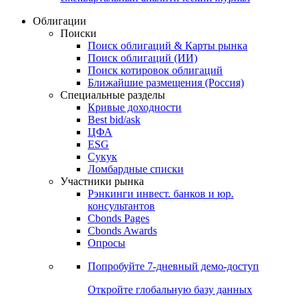
Облигации
Поиски
Поиск облигаций & Карты рынка
Поиск облигаций (ИИ)
Поиск котировок облигаций
Ближайшие размещения (Россия)
Специальные разделы
Кривые доходности
Best bid/ask
ЦФА
ESG
Сукук
Ломбардные списки
Участники рынка
Рэнкинги инвест. банков и юр.
консультантов
Cbonds Pages
Cbonds Awards
Опросы
Попробуйте
7-дневный
демо-доступ
Откройте глобальную базу данных