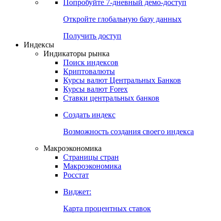
Попробуйте
7-дневный
демо-доступ
Откройте глобальную базу данных
Получить доступ
Индексы
Индикаторы рынка
Поиск индексов
Криптовалюты
Курсы валют Центральных Банков
Курсы валют Forex
Ставки центральных банков
Создать индекс
Возможность создания своего индекса
Макроэкономика
Страницы стран
Макроэкономика
Росстат
Виджет:
Карта процентных ставок