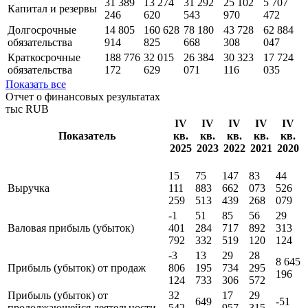
31 389
13 274
31 292
25 102
5 707
Капитал и резервы
246
620
543
970
472
Долгосрочные
14 805
160 628
78 180
43 728
62 884
обязательства
914
825
668
308
047
Краткосрочные
188 776
32 015
26 384
30 323
17 724
обязательства
172
629
071
116
035
Показать все
Отчет о финансовых результатах
тыс RUB
IV
IV
IV
IV
IV
Показатель
кв.
кв.
кв.
кв.
кв.
2025
2023
2022
2021
2020
15
75
147
83
44
Выручка
111
883
662
073
526
259
513
439
268
079
-1
51
85
56
29
Валовая прибыль (убыток)
401
284
717
892
313
792
332
519
120
124
-3
13
29
28
8 645
Прибыль (убыток) от продаж
806
195
734
295
196
124
733
306
572
Прибыль (убыток) от
32
17
29
649
-51
продолжающейся деятельности
542
957
315