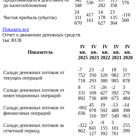
536
576
до налогообложения
348
282
358
24
14
23
417
-116
Чистая прибыль (убыток)
331
178
135
161
500
870
627
304
Показать все
Отчет о движении денежных средств
тыс RUB
IV
IV
IV
IV
IV
Показатель
кв.
кв.
кв.
кв.
кв.
2025
2023
2022
2021
2020
-7
23
-2
18
11
Сальдо денежных потоков от
752
350
320
982
377
текущих операций
718
293
380
985
878
8
-73
-26
-2
3
Сальдо денежных потоков от
331
169
427
392
276
инвестиционных операций
892
736
409
675
484
45
19
-13
-14
Сальдо денежных потоков от
-902
978
592
488
398
финансовых операций
036
316
397
549
963
-3
-9
3
Сальдо денежных потоков за
-322
255
841
155
101
отчетный период
862
399
127
392
761