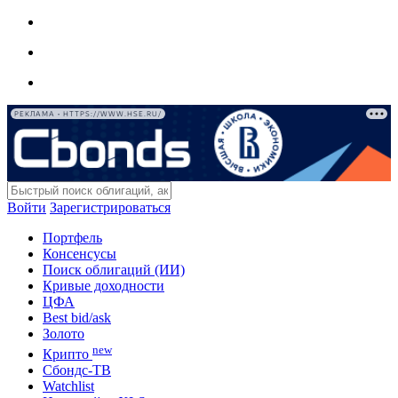
РЕКЛАМА • HTTPS://WWW.HSE.RU/
Войти
Зарегистрироваться
Портфель
Консенсусы
Поиск облигаций (ИИ)
Кривые доходности
ЦФА
Best bid/ask
Золото
new
Крипто
Сбондс-ТВ
Watchlist