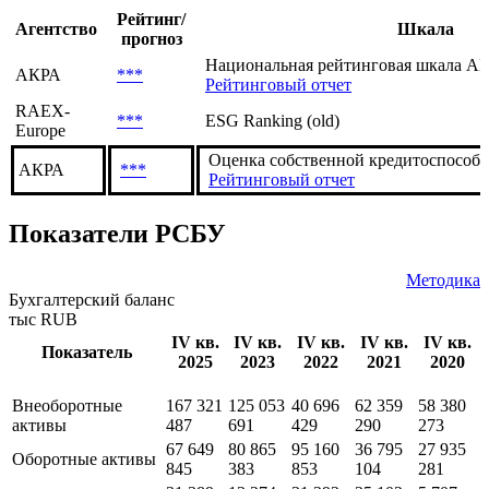
Рейтинг/
Агентство
Шкала
прогноз
Национальная рейтинговая шкала АКР
АКРА
***
Рейтинговый отчет
RAEX-
***
ESG Ranking (old)
Europe
Оценка собственной кредитоспособн
АКРА
***
Рейтинговый отчет
Показатели РСБУ
Методика
Бухгалтерский баланс
тыс RUB
IV кв.
IV кв.
IV кв.
IV кв.
IV кв.
Показатель
2025
2023
2022
2021
2020
Внеоборотные
167 321
125 053
40 696
62 359
58 380
активы
487
691
429
290
273
67 649
80 865
95 160
36 795
27 935
Оборотные активы
845
383
853
104
281