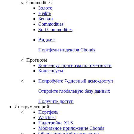
Commodities
Золото
Нефть
Бензин
Commodities
Soft Commodities
Виджет:
Портфели индексов Cbonds
Прогнозы
Консенсус-прогнозы по отчетности
Консенсусы
Попробуйте
7-дневный
демо-доступ
Откройте глобальную базу данных
Получить доступ
Инструментарий
Портфель
Watchlist
Надстройка XLS
Мобильное приложение Cbonds
Облигационный калькулятор