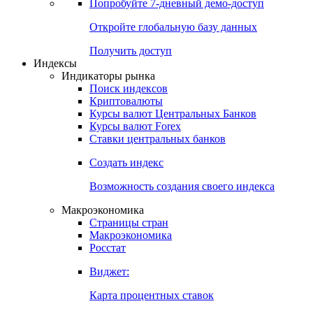
Попробуйте
7-дневный
демо-доступ
Откройте глобальную базу данных
Получить доступ
Индексы
Индикаторы рынка
Поиск индексов
Криптовалюты
Курсы валют Центральных Банков
Курсы валют Forex
Ставки центральных банков
Создать индекс
Возможность создания своего индекса
Макроэкономика
Страницы стран
Макроэкономика
Росстат
Виджет:
Карта процентных ставок