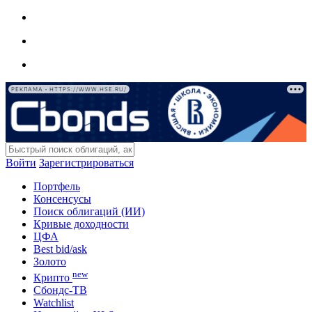
РЕКЛАМА • HTTPS://WWW.HSE.RU/
Войти
Зарегистрироваться
Портфель
Консенсусы
Поиск облигаций (ИИ)
Кривые доходности
ЦФА
Best bid/ask
Золото
new
Крипто
Сбондс-ТВ
Watchlist