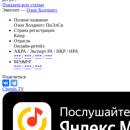
Показать всю статью
Эмитент —
Озон Холдингс
Полное название
Озон Холдингс ПиЭлСи
Страна регистрации
Кипр
Отрасль
Онлайн-ретейл
АКРА / Эксперт РА / НКР / НРА
***
/
***
/
***
/
***
М/S&P/F
***
/
***
/
***
Поделиться
Cbonds.TV