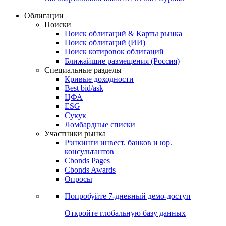
Облигации
Поиски
Поиск облигаций & Карты рынка
Поиск облигаций (ИИ)
Поиск котировок облигаций
Ближайшие размещения (Россия)
Специальные разделы
Кривые доходности
Best bid/ask
ЦФА
ESG
Сукук
Ломбардные списки
Участники рынка
Рэнкинги инвест. банков и юр.
консультантов
Cbonds Pages
Cbonds Awards
Опросы
Попробуйте
7-дневный
демо-доступ
Откройте глобальную базу данных