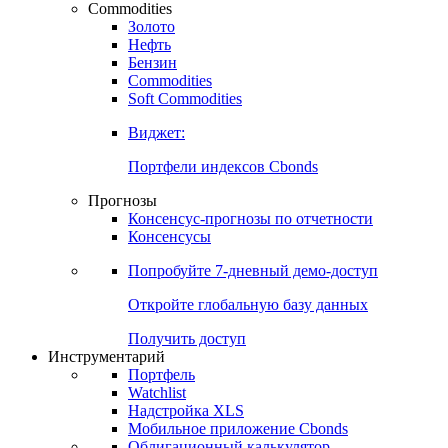
Commodities
Золото
Нефть
Бензин
Commodities
Soft Commodities
Виджет:
Портфели индексов Cbonds
Прогнозы
Консенсус-прогнозы по отчетности
Консенсусы
Попробуйте
7-дневный
демо-доступ
Откройте глобальную базу данных
Получить доступ
Инструментарий
Портфель
Watchlist
Надстройка XLS
Мобильное приложение Cbonds
Облигационный калькулятор