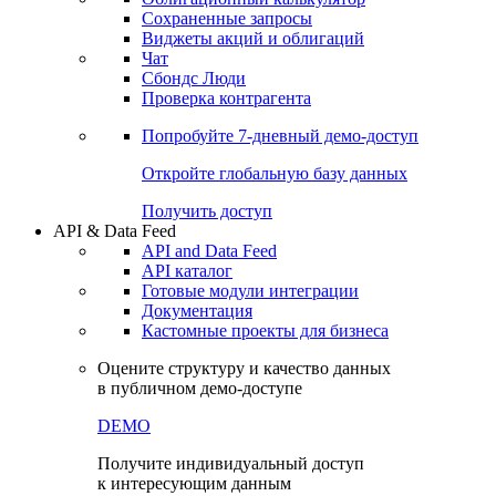
Сохраненные запросы
Виджеты акций и облигаций
Чат
Сбондс Люди
Проверка контрагента
Попробуйте
7-дневный
демо-доступ
Откройте глобальную базу данных
Получить доступ
API & Data Feed
API and Data Feed
API каталог
Готовые модули интеграции
Документация
Кастомные проекты для бизнеса
Оцените структуру и качество данных
в публичном демо-доступе
DEMO
Получите индивидуальный доступ
к интересующим данным