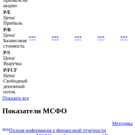
EPS basic
Базовая
***
***
***
***
***
прибыль на
акцию
P/E
Цена/
Прибыль
P/B
Цена/
***
***
***
***
***
Балансовая
стоимость
P/S
Цена/
Выручка
P/FCF
Цена/
Свободный
денежный
поток
Показать все
Показатели МСФО