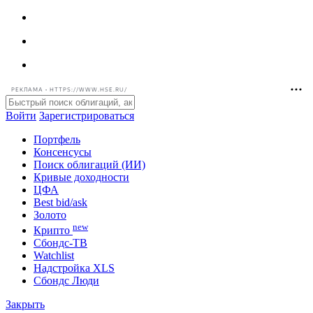
РЕКЛАМА • HTTPS://WWW.HSE.RU/
Войти
Зарегистрироваться
Портфель
Консенсусы
Поиск облигаций (ИИ)
Кривые доходности
ЦФА
Best bid/ask
Золото
new
Крипто
Сбондс-ТВ
Watchlist