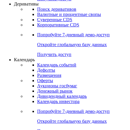
Откройте глобальную базу данных
Получить доступ
Деривативы
Поиск деривативов
Валютные и процентные свопы
Суверенные CDS
Корпоративные CDS
Попробуйте
7-дневный
демо-доступ
Откройте глобальную базу данных
Получить доступ
Календарь
Календарь событий
Дефолты
Размещения
Оферты
Аукционы госбумаг
Денежный рынок
Дивидендный календарь
Календарь инвестора