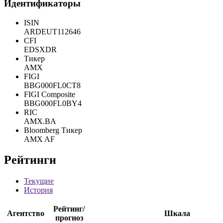
Тип связи:
***
***
***
Идентификаторы
ISIN
ARDEUT112646
CFI
EDSXDR
Тикер
AMX
FIGI
BBG000FL0CT8
FIGI Composite
BBG000FL0BY4
RIC
AMX.BA
Bloomberg Тикер
AMX AF
Рейтинги
Текущие