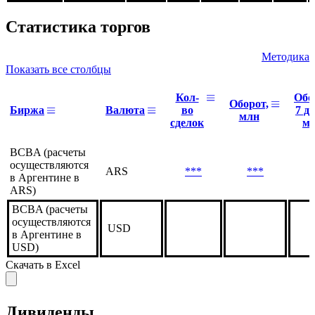
биржа
*** |
***
***
***
***
***
***
28.07
Статистика торгов
Методика
Показать все столбцы
Кол-
Обо
Оборот,
Биржа
Валюта
во
7 дн
млн
сделок
м
BCBA (расчеты
осуществляются
ARS
***
***
в Аргентине в
ARS)
BCBA (расчеты
осуществляются
USD
в Аргентине в
USD)
Скачать в Excel