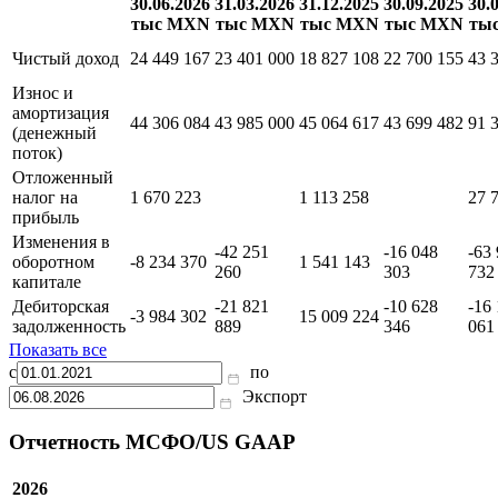
Отчет о движении денежных средств
30.06.2026
31.03.2026
31.12.2025
30.09.2025
30.
тыс MXN
тыс MXN
тыс MXN
тыс MXN
ты
Чистый доход
24 449 167
23 401 000
18 827 108
22 700 155
43 
Износ и
амортизация
44 306 084
43 985 000
45 064 617
43 699 482
91 
(денежный
поток)
Отложенный
налог на
1 670 223
1 113 258
27 
прибыль
Изменения в
-42 251
-16 048
-63
оборотном
-8 234 370
1 541 143
260
303
732
капитале
Дебиторская
-21 821
-10 628
-16
-3 984 302
15 009 224
задолженность
889
346
061
Показать все
с
по
Экспорт