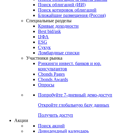
Облигации
Поиски
Поиск облигаций & Карты рынка
Поиск облигаций (ИИ)
Поиск котировок облигаций
Ближайшие размещения (Россия)
Специальные разделы
Кривые доходности
Best bid/ask
ЦФА
ESG
Сукук
Ломбардные списки
Участники рынка
Рэнкинги инвест. банков и юр.
консультантов
Cbonds Pages
Cbonds Awards
Опросы
Попробуйте
7-дневный
демо-доступ
Откройте глобальную базу данных