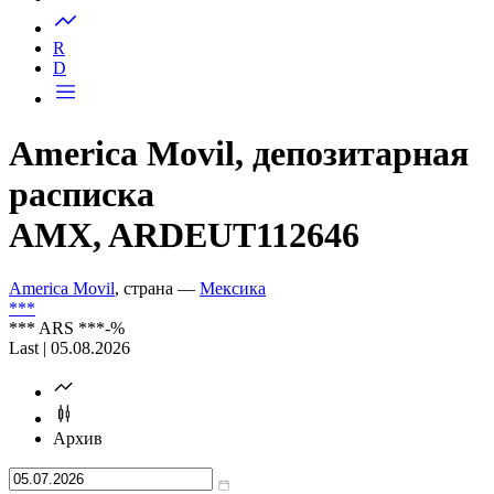
Запросить доступ
R
D
America Movil, депозитарная
расписка
AMX, ARDEUT112646
America Movil
, страна —
Мексика
***
***
ARS
***
-%
Last | 05.08.2026