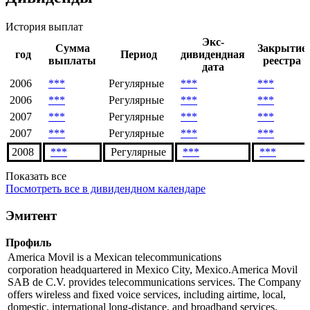
Дивиденды
История выплат
Экс-
Сумма
Закрытие
год
Период
дивидендная
выплаты
реестра
дата
2006
***
Регулярные
***
***
2006
***
Регулярные
***
***
2007
***
Регулярные
***
***
2007
***
Регулярные
***
***
2008
***
Регулярные
***
***
Показать все
Посмотреть все в дивидендном календаре
Эмитент
Профиль
America Movil is a Mexican telecommunications