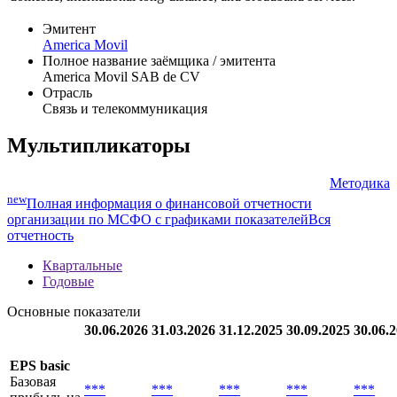
corporation headquartered in Mexico City, Mexico.America Movil
SAB de C.V. provides telecommunications services. The Company
offers wireless and fixed voice services, including airtime, local,
domestic, international long-distance, and broadband services.
Эмитент
America Movil
Полное название заёмщика / эмитента
America Movil SAB de CV
Отрасль
Связь и телекоммуникация
Мультипликаторы
Методика
new
Полная информация о финансовой отчетности
организации по МСФО с графиками показателей
Вся
отчетность
Квартальные
Годовые
Основные показатели
30.06.2026
31.03.2026
31.12.2025
30.09.2025
30.06.