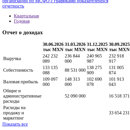
Методика
new
Полная информация о финансовой отчетности
организации по МСФО с графиками показателей
Вся
отчетность
Квартальная
Годовая
Отчет о доходах
30.06.2026
31.03.2026
31.12.2025
30.09.2025
тыс MXN
тыс MXN
тыс MXN
тыс MXN
242 232
236 844
240 965
232 918
Выручка
089
000
987
917
133 135
138 275
131 005
Себестоимость
88 531 000
088
909
874
109 097
148 313
102 690
101 913
Валовая прибыль
000
000
078
043
Общие и
административные
52 090 000
16 518 371
расходы
Расходы на