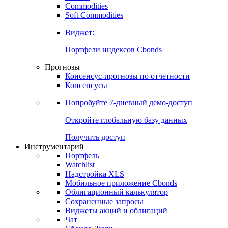
Commodities
Золото
Нефть
Бензин
Commodities
Soft Commodities
Виджет:
Портфели индексов Cbonds
Прогнозы
Консенсус-прогнозы по отчетности
Консенсусы
Попробуйте
7-дневный
демо-доступ
Откройте глобальную базу данных
Получить доступ
Инструментарий
Портфель
Watchlist
Надстройка XLS
Мобильное приложение Cbonds
Облигационный калькулятор