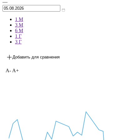
Архив
—
1 М
3 М
6 М
1 Г
3 Г
Добавить для сравнения