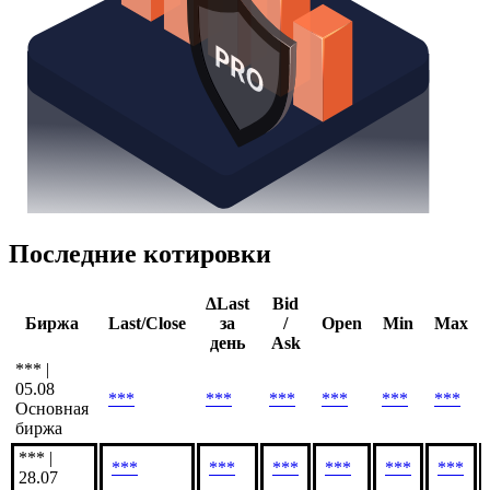
Последние котировки
ΔLast
Bid
Биржа
Last/Close
за
/
Open
Min
Max
день
Ask
*** |
05.08
***
***
***
***
***
***
Основная