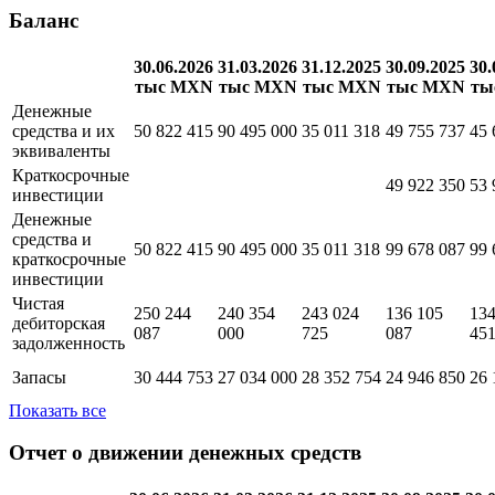
продажу и
33 654 231
маркетинг
Показать все
Баланс
30.06.2026
31.03.2026
31.12.2025
30.09.2025
30.
тыс MXN
тыс MXN
тыс MXN
тыс MXN
ты
Денежные
средства и их
50 822 415
90 495 000
35 011 318
49 755 737
45 
эквиваленты
Краткосрочные
49 922 350
53 
инвестиции
Денежные
средства и
50 822 415
90 495 000
35 011 318
99 678 087
99 
краткосрочные
инвестиции
Чистая
250 244
240 354
243 024
136 105
134
дебиторская
087
000
725
087
45
задолженность
Запасы
30 444 753
27 034 000
28 352 754
24 946 850
26 
Показать все