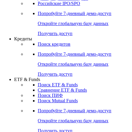
Получить доступ
Акции
Поиск акций
Дивидендный календарь
Российские IPO/SPO
Попробуйте
7-дневный
демо-доступ
Откройте глобальную базу данных
Получить доступ
Кредиты
Поиск кредитов
Попробуйте
7-дневный
демо-доступ
Откройте глобальную базу данных
Получить доступ
ETF & Funds
Поиск ETF & Funds
Сравнение ETF & Funds
Поиск ПИФ
Поиск Mutual Funds
Попробуйте
7-дневный
демо-доступ