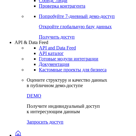
Сохраненные запросы
Виджеты акций и облигаций
Чат
Сбондс Люди
Проверка контрагента
Попробуйте
7-дневный
демо-доступ
Откройте глобальную базу данных
Получить доступ
API & Data Feed
API and Data Feed
API каталог
Готовые модули интеграции
Документация
Кастомные проекты для бизнеса
Оцените структуру и качество данных
в публичном демо-доступе
DEMO
Получите индивидуальный доступ
к интересующим данным