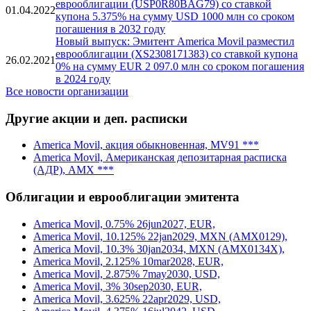
еврооблигации (US02364WBK09) со ставкой
21.07.2022
купона 4.7% на сумму USD 750 млн со сроком
погашения в 2032 году
Новый выпуск: эмитент America Movil разместил
еврооблигации (USP0R80BAG79) со ставкой
01.04.2022
купона 5.375% на сумму USD 1000 млн со сроком
погашения в 2032 году
Новый выпуск: Эмитент America Movil разместил
еврооблигации (XS2308171383) со ставкой купона
26.02.2021
0% на сумму EUR 2 097.0 млн со сроком погашения
в 2024 году
Все новости организации
Другие акции и деп. расписки
America Movil, акция обыкновенная, MV91 ***
America Movil, Американская депозитарная расписка
(АДР), AMX ***
Облигации и еврооблигации эмитента
America Movil, 0.75% 26jun2027, EUR,
America Movil, 10.125% 22jan2029, MXN (AMX0129),
America Movil, 10.3% 30jan2034, MXN (AMX0134X),
America Movil, 2.125% 10mar2028, EUR,