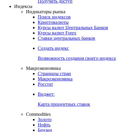
Попробуйте
7-дневный
демо-доступ
Откройте глобальную базу данных
Получить доступ
Индексы
Индикаторы рынка
Поиск индексов
Криптовалюты
Курсы валют Центральных Банков
Курсы валют Forex
Ставки центральных банков
Создать индекс
Возможность создания своего индекса
Макроэкономика
Страницы стран
Макроэкономика
Росстат
Виджет:
Карта процентных ставок