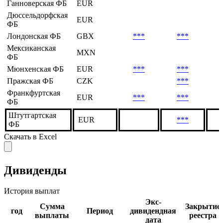
Ганноверская ФБ
EUR
Дюссельдорфская
EUR
ФБ
Лондонская ФБ
GBX
***
***
Мексиканская
MXN
ФБ
Мюнхенская ФБ
EUR
***
***
Пражская ФБ
CZK
***
Франкфуртская
EUR
***
***
ФБ
Штутгартская
EUR
***
ФБ
Скачать в Excel
Дивиденды
История выплат
Экс-
Сумма
Закрытие
год
Период
дивидендная
выплаты
реестра
дата