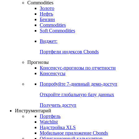
Commodities
Золото
Нефть
Бензин
Commodities
Soft Commodities
Виджет:
Портфели индексов Cbonds
Прогнозы
Консенсус-прогнозы по отчетности
Консенсусы
Попробуйте
7-дневный
демо-доступ
Откройте глобальную базу данных
Получить доступ
Инструментарий
Портфель
Watchlist
Надстройка XLS
Мобильное приложение Cbonds
Облигационный калькулятор