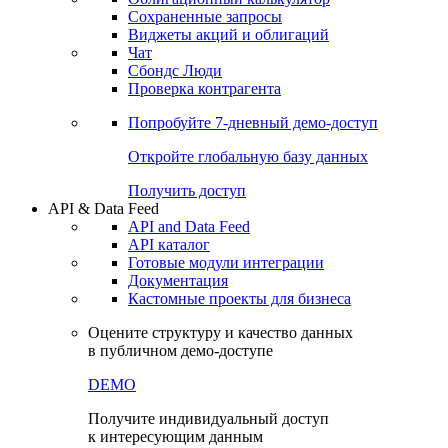
Сохраненные запросы
Виджеты акций и облигаций
Чат
Сбондс Люди
Проверка контрагента
Попробуйте
7-дневный
демо-доступ
Откройте глобальную базу данных
Получить доступ
API & Data Feed
API and Data Feed
API каталог
Готовые модули интеграции
Документация
Кастомные проекты для бизнеса
Оцените структуру и качество данных
в публичном демо-доступе
DEMO
Получите индивидуальный доступ
к интересующим данным