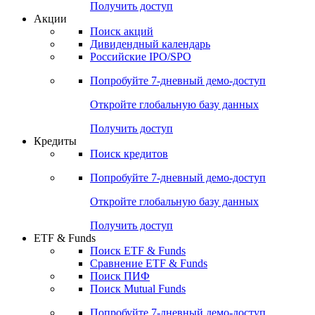
Получить доступ
Акции
Поиск акций
Дивидендный календарь
Российские IPO/SPO
Попробуйте
7-дневный
демо-доступ
Откройте глобальную базу данных
Получить доступ
Кредиты
Поиск кредитов
Попробуйте
7-дневный
демо-доступ
Откройте глобальную базу данных
Получить доступ
ETF & Funds
Поиск ETF & Funds
Сравнение ETF & Funds
Поиск ПИФ
Поиск Mutual Funds
Попробуйте
7-дневный
демо-доступ