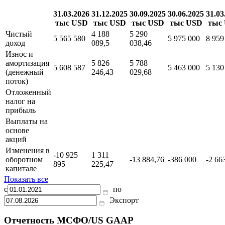
31.03.2026
31.12.2025
30.09.2025
30.06.2025
31.03
тыс USD
тыс USD
тыс USD
тыс USD
тыс
Чистый
4 188
5 290
5 565 580
5 975 000
8 959
доход
089,5
038,46
Износ и
амортизация
5 826
5 788
5 608 587
5 463 000
5 130
(денежный
246,43
029,68
поток)
Отложенный
налог на
прибыль
Выплаты на
основе
акций
Изменения в
-10 925
1 311
оборотном
-13 884,76
-386 000
-2 66
895
225,47
капитале
Показать все
с
по
Экспорт
Отчетность МСФО/US GAAP