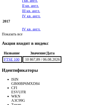
I кв. англ.
II кв. англ.
III кв. англ.
IV кв. англ.
2017
IV кв. англ.
Показать все
Акция входит в индекс
Название
Значение/Дата
FTSE 100
10 867,89 / 06.08.2026
Идентификаторы
ISIN
GB00BP6MXD84
CFI
ESVUFR
WKN
A3C99G
Тикер