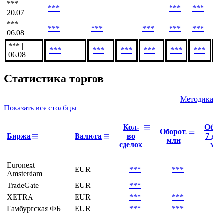
*** |
***
***
***
20.07
*** |
***
***
***
***
***
06.08
*** |
***
***
***
***
***
***
06.08
Статистика торгов
Методика
Показать все столбцы
Кол-
Об
Оборот,
Биржа
Валюта
во
7 д
млн
сделок
м
Euronext
EUR
***
***
Amsterdam
TradeGate
EUR
***
XETRA
EUR
***
***
Гамбургская ФБ
EUR
***
***