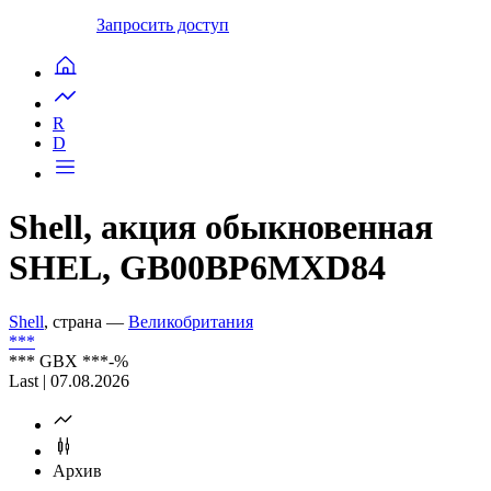
Запросить доступ
R
D
Shell, акция обыкновенная
SHEL, GB00BP6MXD84
Shell
, страна —
Великобритания
***
***
GBX
***
-%
Last | 07.08.2026
Архив