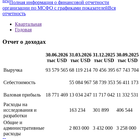
new
Полная информация о финансовой отчетности
организации по МСФО с графиками показателей
Вся
отчетность
Квартальная
Годовая
Отчет о доходах
30.06.2026
31.03.2026
31.12.2025
30.09.2025
тыс USD
тыс USD
тыс USD
тыс USD
Выручка
93 579 565
68 119 214
70 456 395
67 743 704
Себестоимость
55 084 967
58 739 353
56 411 173
Валовая прибыль
18 771 469
13 034 247
11 717 042
11 332 531
Расходы на
исследования и
163 234
301 899
406 544
разработки
Общие и
административные
2 803 000
3 432 000
3 258 000
расходы