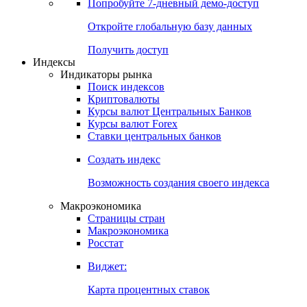
Попробуйте
7-дневный
демо-доступ
Откройте глобальную базу данных
Получить доступ
Индексы
Индикаторы рынка
Поиск индексов
Криптовалюты
Курсы валют Центральных Банков
Курсы валют Forex
Ставки центральных банков
Создать индекс
Возможность создания своего индекса
Макроэкономика
Страницы стран
Макроэкономика
Росстат
Виджет:
Карта процентных ставок