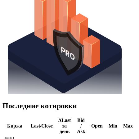
Последние котировки
ΔLast
Bid
Биржа
Last/Close
за
/
Open
Min
Max
день
Ask
*** |