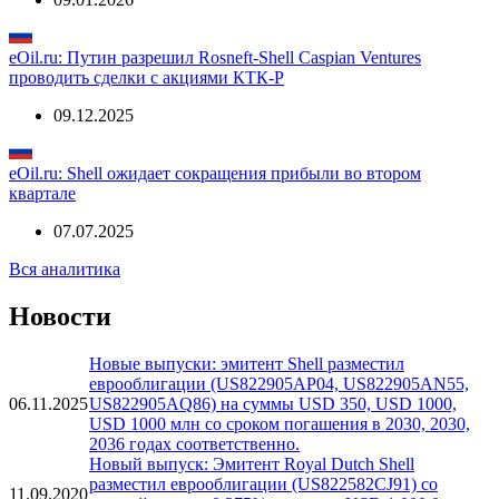
eOil.ru: Путин разрешил Rosneft-Shell Caspian Ventures
проводить сделки с акциями КТК-Р
09.12.2025
eOil.ru: Shell ожидает сокращения прибыли во втором
квартале
07.07.2025
Вся аналитика
Новости
Новые выпуски: эмитент Shell разместил
еврооблигации (US822905AP04, US822905AN55,
06.11.2025
US822905AQ86) на суммы USD 350, USD 1000,
USD 1000 млн со сроком погашения в 2030, 2030,
2036 годах соответственно.
Новый выпуск: Эмитент Royal Dutch Shell
разместил еврооблигации (US822582CJ91) со
11.09.2020