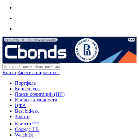
РЕКЛАМА • HTTPS://WWW.HSE.RU/
Войти
Зарегистрироваться
Портфель
Консенсусы
Поиск облигаций (ИИ)
Кривые доходности
ЦФА
Best bid/ask
Золото
new
Крипто
Сбондс-ТВ
Watchlist