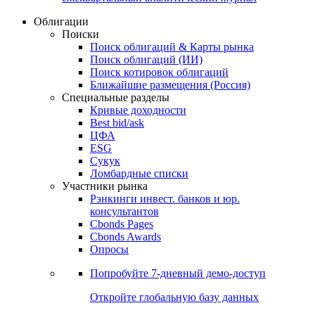
Облигации
Поиски
Поиск облигаций & Карты рынка
Поиск облигаций (ИИ)
Поиск котировок облигаций
Ближайшие размещения (Россия)
Специальные разделы
Кривые доходности
Best bid/ask
ЦФА
ESG
Сукук
Ломбардные списки
Участники рынка
Рэнкинги инвест. банков и юр.
консультантов
Cbonds Pages
Cbonds Awards
Опросы
Попробуйте
7-дневный
демо-доступ
Откройте глобальную базу данных