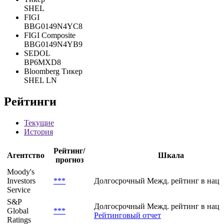
SHEL
FIGI
BBG0149N4YC8
FIGI Composite
BBG0149N4YB9
SEDOL
BP6MXD8
Bloomberg Тикер
SHEL LN
Рейтинги
Текущие
История
Рейтинг/
Агентство
Шкала
прогноз
Moody's
Investors
***
Долгосрочный Межд. рейтинг в нац.
Service
S&P
Долгосрочный Межд. рейтинг в нац.
Global
***
Рейтинговый отчет
Ratings