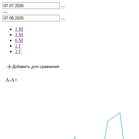
—
1 М
3 М
6 М
1 Г
3 Г
Добавить для сравнения