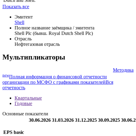
Dutch and Shell.
Показать все
Эмитент
Shell
Полное название заёмщика / эмитента
Shell Plc (бывш. Royal Dutch Shell Plc)
Отрасль
Нефтегазовая отрасль
Мультипликаторы
Методика
new
Полная информация о финансовой отчетности
организации по МСФО с графиками показателей
Вся
отчетность
Квартальные
Годовые
Основные показатели
30.06.2026
31.03.2026
31.12.2025
30.09.2025
30.06.
EPS basic