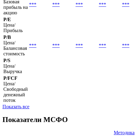
Базовая
***
***
***
***
***
прибыль на
акцию
P/E
Цена/
Прибыль
P/B
Цена/
***
***
***
***
***
Балансовая
стоимость
P/S
Цена/
Выручка
P/FCF
Цена/
Свободный
денежный
поток
Показать все
Показатели МСФО
Методика