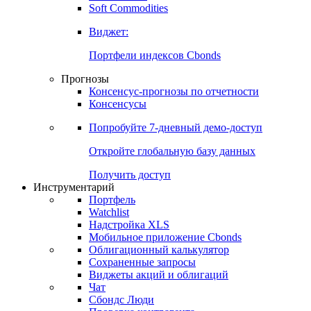
Soft Commodities
Виджет:
Портфели индексов Cbonds
Прогнозы
Консенсус-прогнозы по отчетности
Консенсусы
Попробуйте
7-дневный
демо-доступ
Откройте глобальную базу данных
Получить доступ
Инструментарий
Портфель
Watchlist
Надстройка XLS
Мобильное приложение Cbonds
Облигационный калькулятор
Сохраненные запросы
Виджеты акций и облигаций
Чат
Сбондс Люди