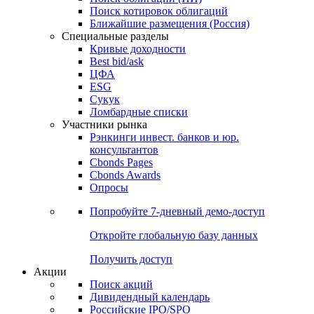
Поиск котировок облигаций
Ближайшие размещения (Россия)
Специальные разделы
Кривые доходности
Best bid/ask
ЦФА
ESG
Сукук
Ломбардные списки
Участники рынка
Рэнкинги инвест. банков и юр.
консультантов
Cbonds Pages
Cbonds Awards
Опросы
Попробуйте
7-дневный
демо-доступ
Откройте глобальную базу данных
Получить доступ
Акции
Поиск акций
Дивидендный календарь
Российские IPO/SPO