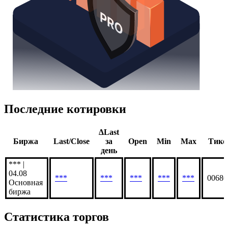
Последние котировки
ΔLast
Биржа
Last/Close
за
Open
Min
Max
Тике
день
*** |
04.08
***
***
***
***
***
00680
Основная
биржа
Статистика торгов