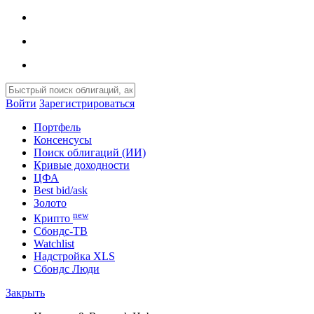
Войти
Зарегистрироваться
Портфель
Консенсусы
Поиск облигаций (ИИ)
Кривые доходности
ЦФА
Best bid/ask
Золото
new
Крипто
Сбондс-ТВ
Watchlist
Надстройка XLS
Сбондс Люди
Закрыть