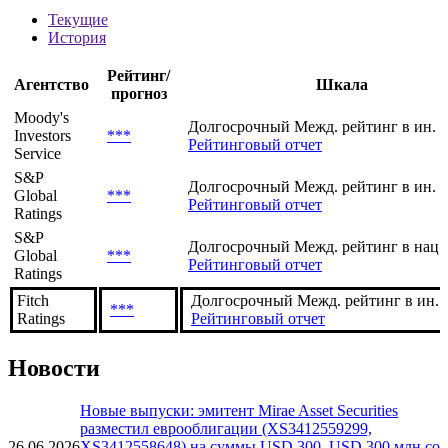
Текущие
История
Рейтинг/
Агентство
Шкала
прогноз
Moody's
Долгосрочный Межд. рейтинг в ин. 
Investors
***
Рейтинговый отчет
Service
S&P
Долгосрочный Межд. рейтинг в ин. 
Global
***
Рейтинговый отчет
Ratings
S&P
Долгосрочный Межд. рейтинг в нац.
Global
***
Рейтинговый отчет
Ratings
Fitch
Долгосрочный Межд. рейтинг в ин. в
***
Ratings
Рейтинговый отчет
Новости
Новые выпуски: эмитент Mirae Asset Securities
разместил еврооблигации (XS3412559299,
26.06.2026
XS3412558648) на суммы USD 300, USD 300 млн со