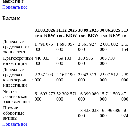
маркетинг
Показать все
Баланс
31.03.2026
31.12.2025
30.09.2025
30.06.2025
31.
тыс KRW
тыс KRW
тыс KRW
тыс KRW
ты
Денежные
1 791 075
1 698 057
2 561 927
2 601 802
2 5
средства и их
000
000
000
000
15
эквиваленты
Краткосрочные
446 033
469 133
380 586
305 710
инвестиции
000
000
000
000
Денежные
средства и
2 237 108
2 167 190
2 942 513
2 907 512
2 8
краткосрочные
000
000
000
000
00
инвестиции
Чистая
61 693 273
52 302 571
16 399 089
15 711 503
47 
дебиторская
000
000
000
000
00
задолженность
Прочие
18 433 038
16 596 686
-50
оборотные
000
000
924
активы
Показать все