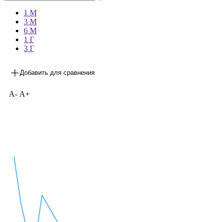
1 М
3 М
6 М
1 Г
3 Г
Добавить для сравнения