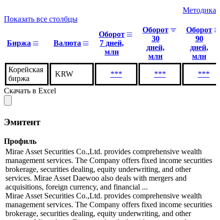
Методика
Показать все столбцы
Оборот
Оборот
Оборот
30
90
Биржа
Валюта
7 дней,
дней,
дней,
млн
млн
млн
Корейская
KRW
***
***
***
биржа
Скачать в Excel
Эмитент
Профиль
Mirae Asset Securities Co.,Ltd. provides comprehensive wealth
management services. The Company offers fixed income securities
brokerage, securities dealing, equity underwriting, and other
services. Mirae Asset Daewoo also deals with mergers and
acquisitions, foreign currency, and financial ...
Mirae Asset Securities Co.,Ltd. provides comprehensive wealth
management services. The Company offers fixed income securities
brokerage, securities dealing, equity underwriting, and other