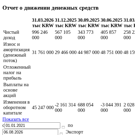
Отчет о движении денежных средств
31.03.2026
31.12.2025
30.09.2025
30.06.2025
31.03
тыс KRW
тыс KRW
тыс KRW
тыс KRW
тыс
Чистый
996 246
567 105
343 773
405 857
258 2
доход
000
000
000
000
000
Износ и
амортизация
31 761 000
29 466 000
44 987 000
48 751 000
48 15
(денежный
поток)
Отложенный
налог на
прибыль
Выплаты на
основе
акций
Изменения в
-2 161 314
688 054
-3 044 391
2 028
оборотном
45 247 000
000
000
000
000
капитале
Показать все
с
по
Экспорт