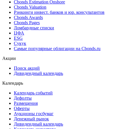
Cbonds Estimation Onshore
Cbonds Valuation
Рэнкинги инвест. банков и юр. консультантов
Cbonds Awards
Cbonds Pages
Ломбардные списки
ЦФА
ESG
Сукук
Самые популярные облигации на Cbonds.ru
Акции
Поиск акций
Дивидендный календарь
Календарь
Календарь событий
Дефолты
Размещения
Оферты
Аукционы госбумаг
Денежный рынок
Дивидендный календарь