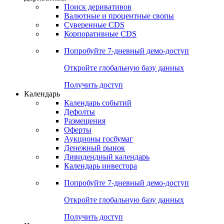
Поиск деривативов
Валютные и процентные свопы
Суверенные CDS
Корпоративные CDS
Попробуйте
7-дневный
демо-доступ
Откройте глобальную базу данных
Получить доступ
Календарь
Календарь событий
Дефолты
Размещения
Оферты
Аукционы госбумаг
Денежный рынок
Дивидендный календарь
Календарь инвестора
Попробуйте
7-дневный
демо-доступ
Откройте глобальную базу данных
Получить доступ