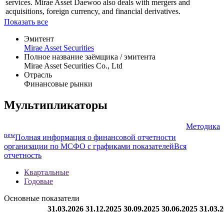
services. Mirae Asset Daewoo also deals with mergers and
acquisitions, foreign currency, and financial derivatives.
Показать все
Эмитент
Mirae Asset Securities
Полное название заёмщика / эмитента
Mirae Asset Securities Co., Ltd
Отрасль
Финансовые рынки
Мультипликаторы
Методика
new
Полная информация о финансовой отчетности
организации по МСФО с графиками показателей
Вся
отчетность
Квартальные
Годовые
Основные показатели
31.03.2026
31.12.2025
30.09.2025
30.06.2025
31.03.