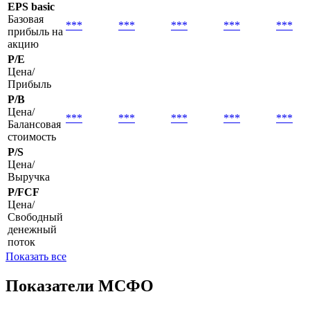
EPS basic
Базовая
***
***
***
***
***
прибыль на
акцию
P/E
Цена/
Прибыль
P/B
Цена/
***
***
***
***
***
Балансовая
стоимость
P/S
Цена/
Выручка
P/FCF
Цена/
Свободный
денежный
поток
Показать все
Показатели МСФО