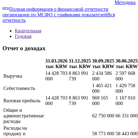
Методика
new
Полная информация о финансовой отчетности
организации по МСФО с графиками показателей
Вся
отчетность
Квартальная
Годовая
Отчет о доходах
31.03.2026
31.12.2025
30.09.2025
30.06.2025
тыс KRW
тыс KRW
тыс KRW
тыс KRW
14 428 703
8 863 991
2 434 586
2 597 668
Выручка
000
739
000
000
1 465 421
1 429 758
Себестоимость
000
000
14 428 703
8 863 991
969 165
1 167 910
Валовая прибыль
000
739
000
000
Общие и
административные
62 750 000
66 331 000
расходы
Расходы на
продажу и
58 773 000
58 443 000