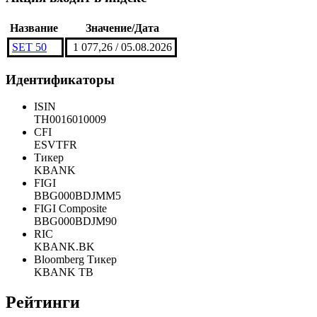
IV кв. англ.
Показать все
Акция входит в индекс
Название
Значение/Дата
SET 50
1 077,26 / 05.08.2026
Идентификаторы
ISIN
TH0016010009
CFI
ESVTFR
Тикер
KBANK
FIGI
BBG000BDJMM5
FIGI Composite
BBG000BDJM90
RIC
KBANK.BK
Bloomberg Тикер