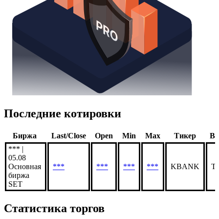
Последние котировки
Биржа
Last/Close
Open
Min
Max
Тикер
Ва
*** |
05.08
Основная
***
***
***
***
KBANK
T
биржа
SET