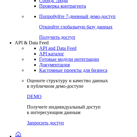
Сохраненные запросы
Виджеты акций и облигаций
Чат
Сбондс Люди
Проверка контрагента
Попробуйте
7-дневный
демо-доступ
Откройте глобальную базу данных
Получить доступ
API & Data Feed
API and Data Feed
API каталог
Готовые модули интеграции
Документация
Кастомные проекты для бизнеса
Оцените структуру и качество данных
в публичном демо-доступе
DEMO
Получите индивидуальный доступ
к интересующим данным