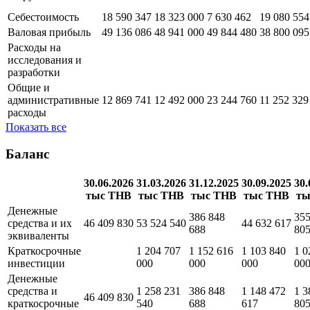
30.06.2026
31.03.2026
31.12.2025
30.09.2025
тыс THB
тыс THB
тыс THB
тыс THB
Выручка
67 726 433
67 264 000
57 474 942
57 880 649
Себестоимость
18 590 347
18 323 000
7 630 462
19 080 554
Валовая прибыль
49 136 086
48 941 000
49 844 480
38 800 095
Расходы на
исследования и
разработки
Общие и
административные
12 869 741
12 492 000
23 244 760
11 252 329
расходы
Показать все
Баланс
30.06.2026
31.03.2026
31.12.2025
30.09.2025
30.
тыс THB
тыс THB
тыс THB
тыс THB
ты
Денежные
386 848
355
средства и их
46 409 830
53 524 540
44 632 617
688
80
эквиваленты
Краткосрочные
1 204 707
1 152 616
1 103 840
1 0