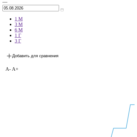
Архив
—
1 М
3 М
6 М
1 Г
3 Г
Добавить для сравнения