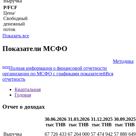
стоимость
P/S
Цена/
Выручка
P/FCF
Цена/
Свободный
денежный
поток
Показать все
Показатели МСФО
Методика
new
Полная информация о финансовой отчетности
организации по МСФО с графиками показателей
Вся
отчетность
Квартальная
Годовая
Отчет о доходах