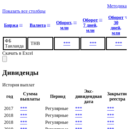
Статистика торгов
Методика
Показать все столбцы
Оборот
Оборот
Оборот,
30
Биржа
Валюта
7 дней,
млн
дней,
млн
млн
ФБ
THB
***
***
***
Таиланда
Скачать в Excel
Дивиденды
История выплат
Экс-
Сумма
Закрытие
год
Период
дивидендная
выплаты
реестра
дата
2017
***
Регулярные
***
***