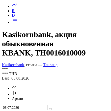
Запросить доступ
R
D
Kasikornbank, акция
обыкновенная
KBANK, TH0016010009
Kasikornbank
, страна —
Таиланд
***
***
THB
Last | 05.08.2026