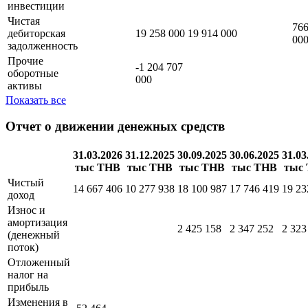
инвестиции
000
000
000
00
Денежные
средства и
1 258 231
386 848
1 148 472
1 3
46 409 830
краткосрочные
540
688
617
80
инвестиции
Чистая
766
дебиторская
19 258 000
19 914 000
00
задолженность
Прочие
-1 204 707
оборотные
000
активы
Показать все
Отчет о движении денежных средств
31.03.2026
31.12.2025
30.09.2025
30.06.2025
31.03
тыс THB
тыс THB
тыс THB
тыс THB
тыс
Чистый
14 667 406
10 277 938
18 100 987
17 746 419
19 23
доход
Износ и
амортизация
2 425 158
2 347 252
2 323
(денежный
поток)