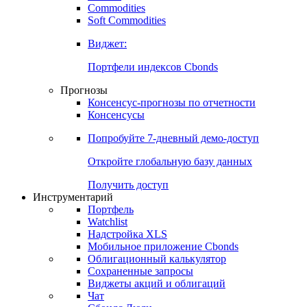
Commodities
Золото
Нефть
Бензин
Commodities
Soft Commodities
Виджет:
Портфели индексов Cbonds
Прогнозы
Консенсус-прогнозы по отчетности
Консенсусы
Попробуйте
7-дневный
демо-доступ
Откройте глобальную базу данных
Получить доступ
Инструментарий
Портфель
Watchlist
Надстройка XLS
Мобильное приложение Cbonds
Облигационный калькулятор