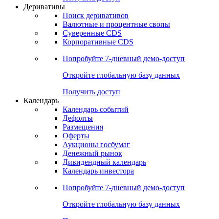
Откройте глобальную базу данных
Получить доступ
Деривативы
Поиск деривативов
Валютные и процентные свопы
Суверенные CDS
Корпоративные CDS
Попробуйте
7-дневный
демо-доступ
Откройте глобальную базу данных
Получить доступ
Календарь
Календарь событий
Дефолты
Размещения
Оферты
Аукционы госбумаг
Денежный рынок
Дивидендный календарь
Календарь инвестора