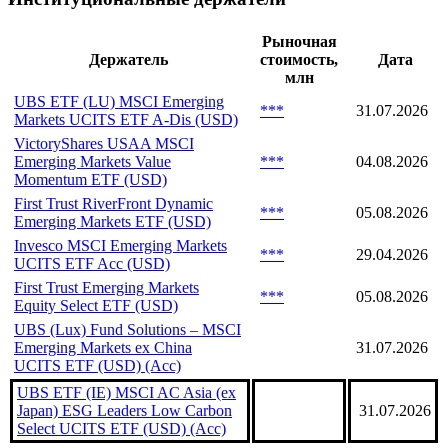
Kasikornbank, депозитарная расписка, NVAR ***
Kasikornbank, депозитарная расписка, TKKD ***
Институциональные держатели
Рыночная
Держатель
стоимость,
Дата
млн
UBS ETF (LU) MSCI Emerging
***
31.07.2026
Markets UCITS ETF A-Dis (USD)
VictoryShares USAA MSCI
Emerging Markets Value
***
04.08.2026
Momentum ETF (USD)
First Trust RiverFront Dynamic
***
05.08.2026
Emerging Markets ETF (USD)
Invesco MSCI Emerging Markets
***
29.04.2026
UCITS ETF Acc (USD)
First Trust Emerging Markets
***
05.08.2026
Equity Select ETF (USD)
UBS (Lux) Fund Solutions – MSCI
Emerging Markets ex China
31.07.2026
UCITS ETF (USD) (Acc)