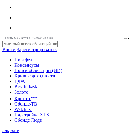
РЕКЛАМА • HTTPS://WWW.HSE.RU/
Войти
Зарегистрироваться
Портфель
Консенсусы
Поиск облигаций (ИИ)
Кривые доходности
ЦФА
Best bid/ask
Золото
new
Крипто
Сбондс-ТВ
Watchlist