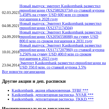
Ratings
Рейтинговый отчет
Новости
Новый выпуск: эмитент Kasikornbank разместил
еврооблигации (XS2580263734) со ставкой купона
02.03.2023
5.458% на сумму USD 600 млн со сроком
погашения в 2028 году
Новый выпуск: Эмитент Kasikornbank разместил
04.08.2021
еврооблигации (XS2371174504)
Новый выпуск: Эмитент Kasikornbank разместил
24.09.2019
еврооблигации (XS2056558088) на сумму USD
800.0 млн со сроком погашения в 2031 году
Новый выпуск: Эмитент Kasikornbank разместил
еврооблигации (XS1717207960) со ставкой купона
10.01.2018
3.256% на сумму USD 400.0 млн со сроком
погашения в 2023 году
Эмитент Kasikornbank разместил еврооблигации на
23.04.2014
USD 350.0 млн. со ставкой купона 3.5%
Все новости организации
Другие акции и деп. расписки
Kasikornbank, акция обыкновенная, TFBF ***