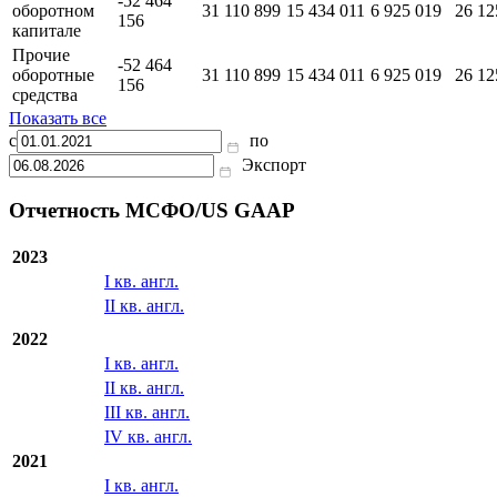
Отложенный
налог на
прибыль
Изменения в
-52 464
оборотном
31 110 899
15 434 011
6 925 019
26 12
156
капитале
Прочие
-52 464
оборотные
31 110 899
15 434 011
6 925 019
26 12
156
средства
Показать все
с
по
Экспорт
Отчетность МСФО/US GAAP
2023
I кв. англ.
II кв. англ.
2022
I кв. англ.
II кв. англ.
III кв. англ.