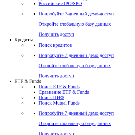
Получить доступ
Акции
Поиск акций
Дивидендный календарь
Российские IPO/SPO
Попробуйте
7-дневный
демо-доступ
Откройте глобальную базу данных
Получить доступ
Кредиты
Поиск кредитов
Попробуйте
7-дневный
демо-доступ
Откройте глобальную базу данных
Получить доступ
ETF & Funds
Поиск ETF & Funds
Сравнение ETF & Funds
Поиск ПИФ
Поиск Mutual Funds
Попробуйте
7-дневный
демо-доступ