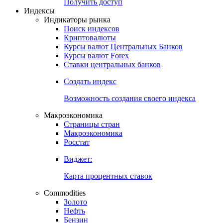
Попробуйте
7-дневный
демо-доступ
Откройте глобальную базу данных
Получить доступ
Индексы
Индикаторы рынка
Поиск индексов
Криптовалюты
Курсы валют Центральных Банков
Курсы валют Forex
Ставки центральных банков
Создать индекс
Возможность создания своего индекса
Макроэкономика
Страницы стран
Макроэкономика
Росстат
Виджет:
Карта процентных ставок