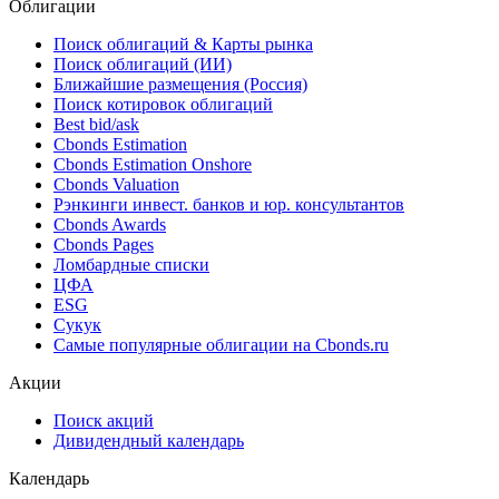
UBS ETF (IE) MSCI AC Asia (ex
Japan) ESG Leaders Low Carbon
31.07.2026
Select UCITS ETF (USD) (Acc)
Облигации
Поиск облигаций & Карты рынка
Поиск облигаций (ИИ)
Ближайшие размещения (Россия)
Поиск котировок облигаций
Best bid/ask
Cbonds Estimation
Cbonds Estimation Onshore
Cbonds Valuation
Рэнкинги инвест. банков и юр. консультантов
Cbonds Awards
Cbonds Pages
Ломбардные списки
ЦФА
ESG
Сукук
Самые популярные облигации на Cbonds.ru
Акции
Поиск акций