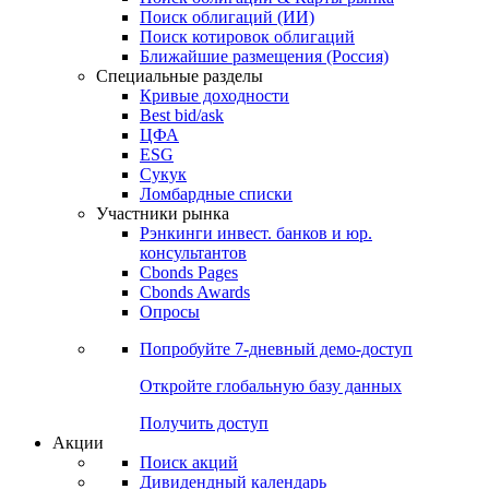
Облигации
Поиски
Поиск облигаций & Карты рынка
Поиск облигаций (ИИ)
Поиск котировок облигаций
Ближайшие размещения (Россия)
Специальные разделы
Кривые доходности
Best bid/ask
ЦФА
ESG
Сукук
Ломбардные списки
Участники рынка
Рэнкинги инвест. банков и юр.
консультантов
Cbonds Pages
Cbonds Awards
Опросы
Попробуйте
7-дневный
демо-доступ
Откройте глобальную базу данных