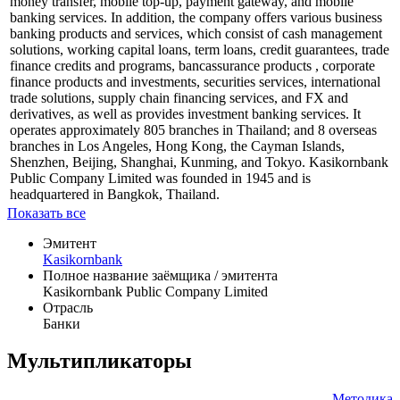
education, personal loans for provident fund members, and
personal loans for welfare; and life, accident, home, health, and
insurance products. It also provides securities trading, bill payment,
money transfer, mobile top-up, payment gateway, and mobile
banking services. In addition, the company offers various business
banking products and services, which consist of cash management
solutions, working capital loans, term loans, credit guarantees, trade
finance credits and programs, bancassurance products , corporate
finance products and investments, securities services, international
trade solutions, supply chain financing services, and FX and
derivatives, as well as provides investment banking services. It
operates approximately 805 branches in Thailand; and 8 overseas
branches in Los Angeles, Hong Kong, the Cayman Islands,
Shenzhen, Beijing, Shanghai, Kunming, and Tokyo. Kasikornbank
Public Company Limited was founded in 1945 and is
headquartered in Bangkok, Thailand.
Показать все
Эмитент
Kasikornbank
Полное название заёмщика / эмитента
Kasikornbank Public Company Limited
Отрасль
Банки