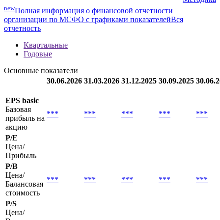
Мультипликаторы
Методика
new
Полная информация о финансовой отчетности
организации по МСФО с графиками показателей
Вся
отчетность
Квартальные
Годовые
Основные показатели
30.06.2026
31.03.2026
31.12.2025
30.09.2025
30.06.
EPS basic
Базовая
***
***
***
***
***
прибыль на
акцию
P/E
Цена/
Прибыль
P/B
Цена/
***
***
***
***
***
Балансовая