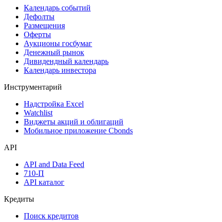
Дивидендный календарь
Календарь
Календарь событий
Дефолты
Размещения
Оферты
Аукционы госбумаг
Денежный рынок
Дивидендный календарь
Календарь инвестора
Инструментарий
Надстройка Excel
Watchlist
Виджеты акций и облигаций
Мобильное приложение Cbonds
API
API and Data Feed
710-П
API каталог