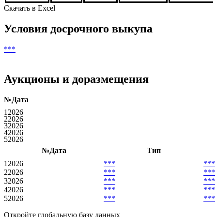
58
***
***
***
***
59
***
***
***
***
60
***
***
***
***
***
Скачать в Excel
Условия досрочного выкупа
***
Аукционы и доразмещения
№
Дата
1
2026
2
2026
3
2026
4
2026
5
2026
№
Дата
Тип
1
2026
***
***
2
2026
***
***
3
2026
***
***