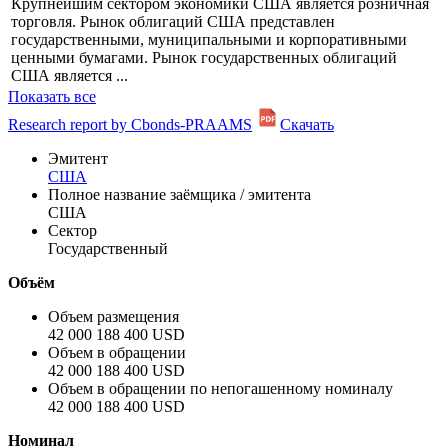
Профиль
Соединенные Штаты Америки - страна в Северной Америке.
Она состоит из 50 штатов и федерального округа.
Крупнейшим сектором экономики США является розничная
торговля. Рынок облигаций США представлен
государственными, муниципальными и корпоративными
ценными бумагами. Рынок государственных облигаций
США является ...
Показать все
Research report by Cbonds-PRAAMS
Скачать
Эмитент
США
Полное название заёмщика / эмитента
США
Сектор
Государственный
Объём
Объем размещения
42 000 188 400 USD
Объем в обращении
42 000 188 400 USD