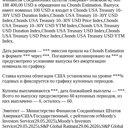
Облигации США серии Bonds of February 2043 (ISIN
US912810QZ49, FIGI BBG0043QGL06) — США, Bonds
3.125% 15feb2043, USD выпуск компании «Министерство
Финансов Соединённых Штатов Америки» объёмом 42 000
188 400,00 USD в обращении на Cbonds Estimation. Выпуск
имеет номинал 100 USD и входит в Cbonds USA Treasury 10–
30Y USD Duration Index,Cbonds USA Treasury 10–30Y USD
Index,Cbonds USA Treasury 10–30Y USD Price Index,Cbonds
USA Treasury 10–30Y USD YTM Index,Cbonds USA Treasury
USD Duration Index,Cbonds USA Treasury USD Index,Cbonds
USA Treasury USD Price Index,Cbonds USA Treasury USD YTM
Index.
Дата размещения — *** эмиссия прошла на Cbonds Estimation
в формате *** через ***. Погашение запланировано на *** и
предусмотрено условиями выпуска без амортизации
номинала по графику.
Ставка купона облигации США установлена на уровне ***%
годовых и фиксируется по графику купонных периодов.
Купоны выплачиваются ***, дата ближайшей выплаты — ***.
Всего по выпуску предусмотрено 60 купонных периодов, из
них выплачено — 0, осталось — 60.