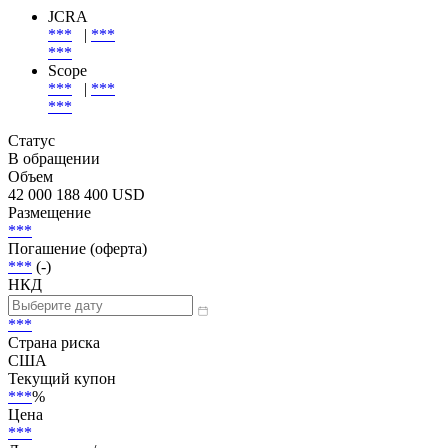
Эмиссия
| Эмитент
Эмитент
JCRA
***
|
***
***
Scope
***
|
***
***
Статус
В обращении
Объем
42 000 188 400 USD
Размещение
***
Погашение (оферта)
***
(-)
НКД
***
Страна риска
США
Текущий купон