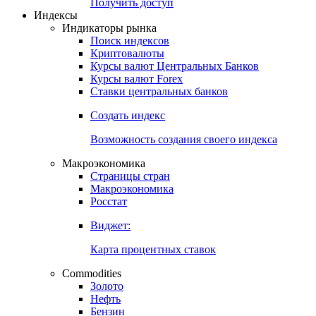
Попробуйте
7-дневный
демо-доступ
Откройте глобальную базу данных
Получить доступ
Индексы
Индикаторы рынка
Поиск индексов
Криптовалюты
Курсы валют Центральных Банков
Курсы валют Forex
Ставки центральных банков
Создать индекс
Возможность создания своего индекса
Макроэкономика
Страницы стран
Макроэкономика
Росстат
Виджет:
Карта процентных ставок