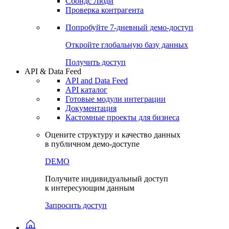
Сохраненные запросы
Виджеты акций и облигаций
Чат
Сбондс Люди
Проверка контрагента
Попробуйте
7-дневный
демо-доступ
Откройте глобальную базу данных
Получить доступ
API & Data Feed
API and Data Feed
API каталог
Готовые модули интеграции
Документация
Кастомные проекты для бизнеса
Оцените структуру и качество данных
в публичном демо-доступе
DEMO
Получите индивидуальный доступ
к интересующим данным