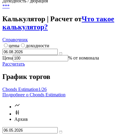
***
%
Цена
***
Доходность / дюрация
***
Калькулятор | Расчет от
Что такое
калькулятор?
Справочник
цены
доходности
Цена
% от номинала
Рассчитать
График торгов
Cbonds Estimation
1/26
Подробнее о Cbonds Estimation