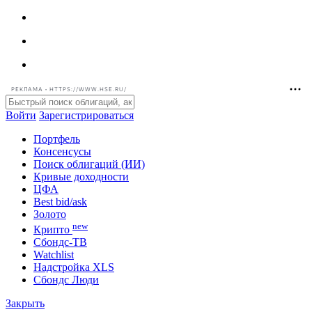
РЕКЛАМА • HTTPS://WWW.HSE.RU/
Войти
Зарегистрироваться
Портфель
Консенсусы
Поиск облигаций (ИИ)
Кривые доходности
ЦФА
Best bid/ask
Золото
new
Крипто
Сбондс-ТВ
Watchlist