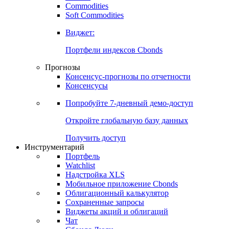
Commodities
Золото
Нефть
Бензин
Commodities
Soft Commodities
Виджет:
Портфели индексов Cbonds
Прогнозы
Консенсус-прогнозы по отчетности
Консенсусы
Попробуйте
7-дневный
демо-доступ
Откройте глобальную базу данных
Получить доступ
Инструментарий
Портфель
Watchlist
Надстройка XLS
Мобильное приложение Cbonds
Облигационный калькулятор