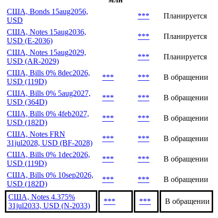
Последние выпуски
Объем,
Эмиссия
Дата
Статус
млн
США, Bonds 15aug2056,
***
Планируется
USD
США, Notes 15aug2036,
***
Планируется
USD (E-2036)
США, Notes 15aug2029,
***
Планируется
USD (AR-2029)
США, Bills 0% 8dec2026,
***
***
В обращении
USD (119D)
США, Bills 0% 5aug2027,
***
***
В обращении
USD (364D)
США, Bills 0% 4feb2027,
***
***
В обращении
USD (182D)
США, Notes FRN
***
***
В обращении
31jul2028, USD (BF-2028)
США, Bills 0% 1dec2026,
***
***
В обращении
USD (119D)
США, Bills 0% 10sep2026,
***
***
В обращении
USD (182D)