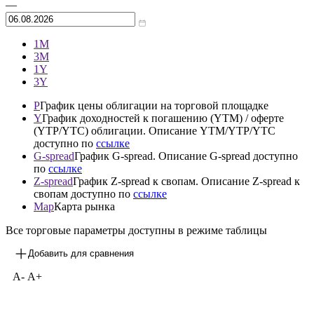
Архив
—
1М
3М
1Y
3Y
P
График цены облигации на торговой площадке
Y
График доходностей к погашению (YTM) / оферте
(YTP/YTC) облигации. Описание YTM/YTP/YTC
доступно по
ссылке
G-spread
График G-spread. Описание G-spread доступно
по
ссылке
Z-spread
График Z-spread к свопам. Описание Z-spread к
свопам доступно по
ссылке
Map
Карта рынка
Все торговые параметры доступны в режиме таблицы
Добавить для сравнения