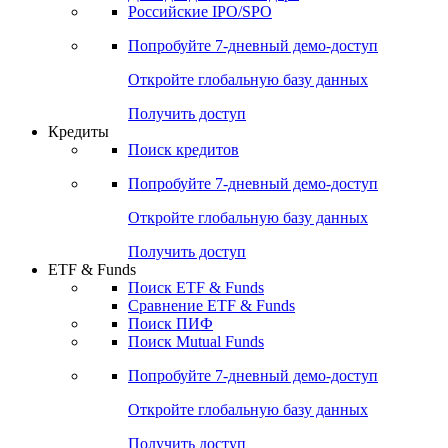
Получить доступ
Акции
Поиск акций
Дивидендный календарь
Российские IPO/SPO
Попробуйте
7-дневный
демо-доступ
Откройте глобальную базу данных
Получить доступ
Кредиты
Поиск кредитов
Попробуйте
7-дневный
демо-доступ
Откройте глобальную базу данных
Получить доступ
ETF & Funds
Поиск ETF & Funds
Сравнение ETF & Funds
Поиск ПИФ
Поиск Mutual Funds
Попробуйте
7-дневный
демо-доступ