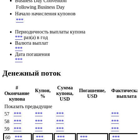
***
Метод расчета НКД
***
Business Day Convention
Following Business Day
Начало начисления купонов
***
Периодичность выплаты купона
***
раз(а) в год
Валюта выплат
***
Дата погашения
***
Денежный поток
#
Сумма
Купон,
Погашение,
Фактическа
Окончание
купона,
%
USD
выплата
купона
USD
Показать предыдущие
57
***
***
***
***