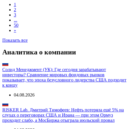
США, Notes 4.375%
***
***
В обращении
31jul2033, USD (N-2033)
1
2
3
...
50
»
Показать все
Аналитика о компании
Солид Менеджмент (УК): Где сегодня зарабатывают
инвесторы? Сравнение мировых фондовых рынков
показывает, что эпоха безусловного лидерства США подходит
к концу
04.08.2026