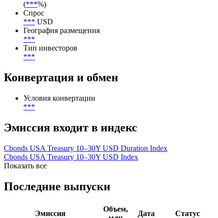
***
-
***
Объём первоначального размещения
***
USD
Цена первичного размещения (доходность)
(
***
%)
Спрос
***
USD
География размещения
***
Тип инвесторов
***
Конвертация и обмен
Условия конвертации
***
Эмиссия входит в индекс
Cbonds USA Treasury 10–30Y USD Duration Index
Cbonds USA Treasury 10–30Y USD Index
Показать все