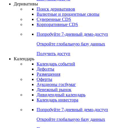
Откройте глобальную базу данных
Получить доступ
Деривативы
Поиск деривативов
Валютные и процентные свопы
Суверенные CDS
Корпоративные CDS
Попробуйте
7-дневный
демо-доступ
Откройте глобальную базу данных
Получить доступ
Календарь
Календарь событий
Дефолты
Размещения
Оферты
Аукционы госбумаг
Денежный рынок
Дивидендный календарь
Календарь инвестора