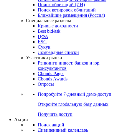
Облигации
Поиски
Поиск облигаций & Карты рынка
Поиск облигаций (ИИ)
Поиск котировок облигаций
Ближайшие размещения (Россия)
Специальные разделы
Кривые доходности
Best bid/ask
ЦФА
ESG
Сукук
Ломбардные списки
Участники рынка
Рэнкинги инвест. банков и юр.
консультантов
Cbonds Pages
Cbonds Awards
Опросы
Попробуйте
7-дневный
демо-доступ
Откройте глобальную базу данных