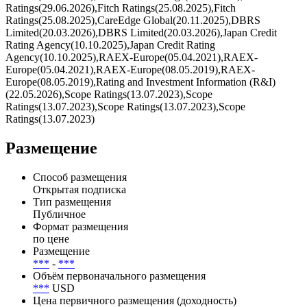
Эмитент — Министерство Финансов Соединённых Штатов
Америки/США/Государственный, с рейтингом отMoody's
Investors Service(29.05.2025),Moody's Investors
Service(29.05.2025),S&P Global Ratings(29.06.2026),S&P Global
Ratings(29.06.2026),Fitch Ratings(25.08.2025),Fitch
Ratings(25.08.2025),CareEdge Global(20.11.2025),DBRS
Limited(20.03.2026),DBRS Limited(20.03.2026),Japan Credit
Rating Agency(10.10.2025),Japan Credit Rating
Agency(10.10.2025),RAEX-Europe(05.04.2021),RAEX-
Europe(05.04.2021),RAEX-Europe(08.05.2019),RAEX-
Europe(08.05.2019),Rating and Investment Information (R&I)
(22.05.2026),Scope Ratings(13.07.2023),Scope
Ratings(13.07.2023),Scope Ratings(13.07.2023),Scope
Ratings(13.07.2023)
Размещение
Способ размещения
Открытая подписка
Тип размещения
Публичное
Формат размещения
по цене
Размещение