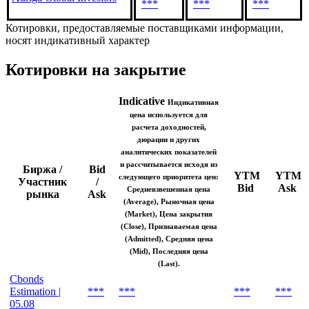
Биржа / Участник
Bid /
YTM
YTM
рынка
Ask
Bid
Ask
Auriga Global Investors
***
***
***
Котировки, предоставляемые поставщиками информации,
носят индикативный характер
Котировки на закрытие
Indicative
Индикативная
цена используется для
расчета доходностей,
дюрации и других
аналитических показателей
и рассчитывается исходя из
Биржа /
Bid
YTM
YTM
следующего приоритета цен:
Участник
/
Bid
Ask
Средневзвешенная цена
рынка
Ask
(Average), Рыночная цена
(Market), Цена закрытия
(Close), Признаваемая цена
(Admitted), Средняя цена
(Mid), Последняя цена