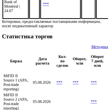
Оценочные
цены УК:
Bank of
***
Montreal |
24.07
Котировки, предоставляемые поставщиками информации,
носят индикативный характер
Статистика торгов
Методика
Кол-
Оборот
Дата
Оборот,
Биржа
во
7 дней,
расчета
млн
сделок
млн
MiFID II
Source 1 (APA,
05.08.2026
***
***
***
Post-trade
reporting)