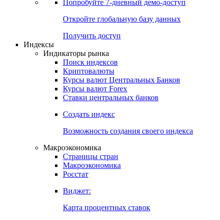
Попробуйте
7-дневный
демо-доступ
Откройте глобальную базу данных
Получить доступ
Индексы
Индикаторы рынка
Поиск индексов
Криптовалюты
Курсы валют Центральных Банков
Курсы валют Forex
Ставки центральных банков
Создать индекс
Возможность создания своего индекса
Макроэкономика
Страницы стран
Макроэкономика
Росстат
Виджет:
Карта процентных ставок