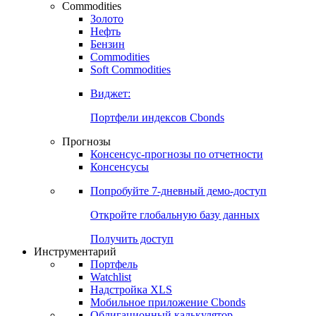
Commodities
Золото
Нефть
Бензин
Commodities
Soft Commodities
Виджет:
Портфели индексов Cbonds
Прогнозы
Консенсус-прогнозы по отчетности
Консенсусы
Попробуйте
7-дневный
демо-доступ
Откройте глобальную базу данных
Получить доступ
Инструментарий
Портфель
Watchlist
Надстройка XLS
Мобильное приложение Cbonds
Облигационный калькулятор