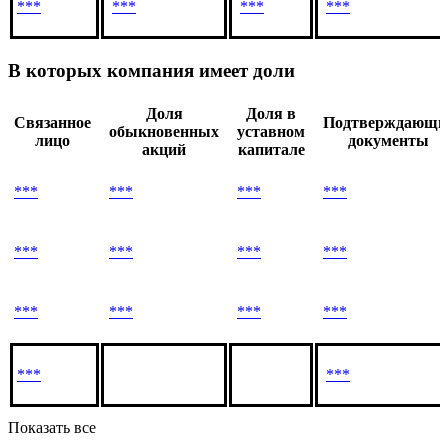
***
***
***
***
В которых компания имеет доли
Доля
Доля в
Связанное
Подтверждающи
обыкновенных
уставном
лицо
документы
акций
капитале
***
***
***
***
***
***
***
***
***
***
***
***
***
***
Показать все