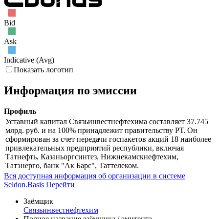
Bid
Ask
Indicative (Avg)
Показать логотип
Информация по эмиссии
Профиль
Уставный капитал Связьинвестнефтехима составляет 37.745
млрд. руб. и на 100% принадлежит правительству РТ. Он
сформирован за счет передачи госпакетов акций 18 наиболее
привлекательных предприятий республики, включая
Татнефть, Казаньоргсинтез, Нижнекамскнефтехим,
Татэнерго, банк "Ак Барс", Таттелеком.
Вся доступная информация об организации в системе
Seldon.Basis
Перейти
Заёмщик
Связьинвестнефтехим
Полное название заёмщика / эмитента