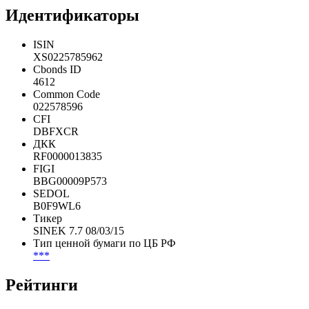
Идентификаторы
ISIN
XS0225785962
Cbonds ID
4612
Common Code
022578596
CFI
DBFXCR
ДКК
RF0000013835
FIGI
BBG00009P573
SEDOL
B0F9WL6
Тикер
SINEK 7.7 08/03/15
Тип ценной бумаги по ЦБ РФ
***
Рейтинги