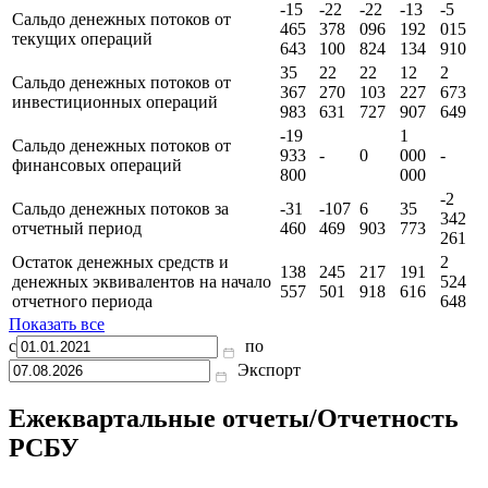
-15
-22
-22
-13
-5
Сальдо денежных потоков от
465
378
096
192
015
текущих операций
643
100
824
134
910
35
22
22
12
2
Сальдо денежных потоков от
367
270
103
227
673
инвестиционных операций
983
631
727
907
649
-19
1
Сальдо денежных потоков от
933
-
0
000
-
финансовых операций
800
000
-2
Сальдо денежных потоков за
-31
-107
6
35
342
отчетный период
460
469
903
773
261
Остаток денежных средств и
2
138
245
217
191
денежных эквивалентов на начало
524
557
501
918
616
отчетного периода
648
Показать все
с
по
Экспорт
Ежеквартальные отчеты/Отчетность
РСБУ