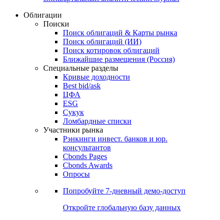
Облигации
Поиски
Поиск облигаций & Карты рынка
Поиск облигаций (ИИ)
Поиск котировок облигаций
Ближайшие размещения (Россия)
Специальные разделы
Кривые доходности
Best bid/ask
ЦФА
ESG
Сукук
Ломбардные списки
Участники рынка
Рэнкинги инвест. банков и юр.
консультантов
Cbonds Pages
Cbonds Awards
Опросы
Попробуйте
7-дневный
демо-доступ
Откройте глобальную базу данных