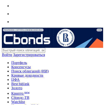
РЕКЛАМА • HTTPS://WWW.HSE.RU/
Войти
Зарегистрироваться
Портфель
Консенсусы
Поиск облигаций (ИИ)
Кривые доходности
ЦФА
Best bid/ask
Золото
new
Крипто
Сбондс-ТВ
Watchlist