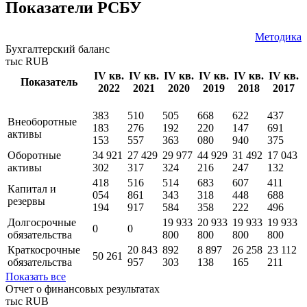
Показатели РСБУ
Методика
Бухгалтерский баланс
тыс RUB
IV кв.
IV кв.
IV кв.
IV кв.
IV кв.
IV кв.
Показатель
2022
2021
2020
2019
2018
2017
383
510
505
668
622
437
Внеоборотные
183
276
192
220
147
691
активы
153
557
363
080
940
375
Оборотные
34 921
27 429
29 977
44 929
31 492
17 043
активы
302
317
324
216
247
132
418
516
514
683
607
411
Капитал и
054
861
343
318
448
688
резервы
194
917
584
358
222
496
Долгосрочные
19 933
20 933
19 933
19 933
0
0
обязательства
800
800
800
800
Краткосрочные
20 843
892
8 897
26 258
23 112
50 261
обязательства
957
303
138
165
211
Показать все
Отчет о финансовых результатах
тыс RUB