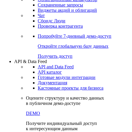
Сохраненные запросы
Виджеты акций и облигаций
Чат
Сбондс Люди
Проверка контрагента
Попробуйте
7-дневный
демо-доступ
Откройте глобальную базу данных
Получить доступ
API & Data Feed
API and Data Feed
API каталог
Готовые модули интеграции
Документация
Кастомные проекты для бизнеса
Оцените структуру и качество данных
в публичном демо-доступе
DEMO
Получите индивидуальный доступ
к интересующим данным