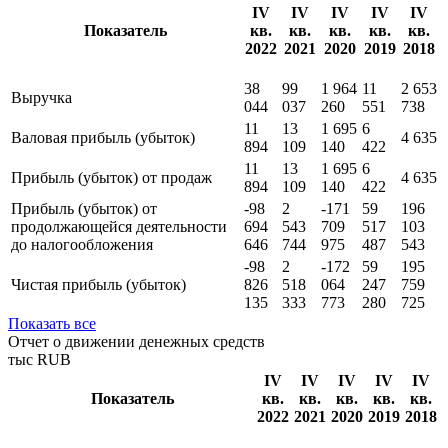
IV
IV
IV
IV
IV
Показатель
кв.
кв.
кв.
кв.
кв.
2022
2021
2020
2019
2018
38
99
1 964
11
2 653
Выручка
044
037
260
551
738
11
13
1 695
6
Валовая прибыль (убыток)
4 635
894
109
140
422
11
13
1 695
6
Прибыль (убыток) от продаж
4 635
894
109
140
422
Прибыль (убыток) от
-98
2
-171
59
196
продолжающейся деятельности
694
543
709
517
103
до налогообложения
646
744
975
487
543
-98
2
-172
59
195
Чистая прибыль (убыток)
826
518
064
247
759
135
333
773
280
725
Показать все
Отчет о движении денежных средств
тыс RUB
IV
IV
IV
IV
IV
Показатель
кв.
кв.
кв.
кв.
кв.
2022
2021
2020
2019
2018