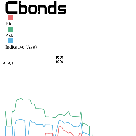
A-
A+