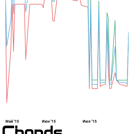
Май '15
Июн '15
Июл '15