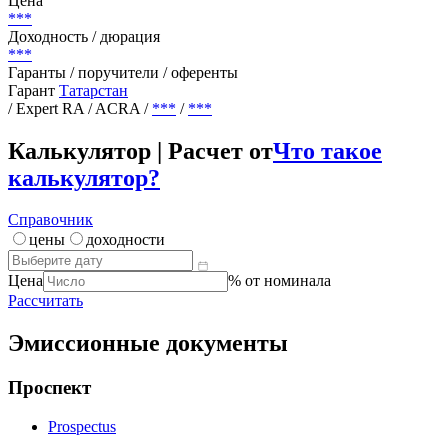
Цена
***
Доходность / дюрация
***
Гаранты / поручители / оференты
Гарант
Татарстан
/ Expert RA / ACRA
/
***
/
***
Калькулятор | Расчет от
Что такое
калькулятор?
Справочник
цены
доходности
Цена
% от номинала
Рассчитать
Эмиссионные документы
Проспект
Prospectus