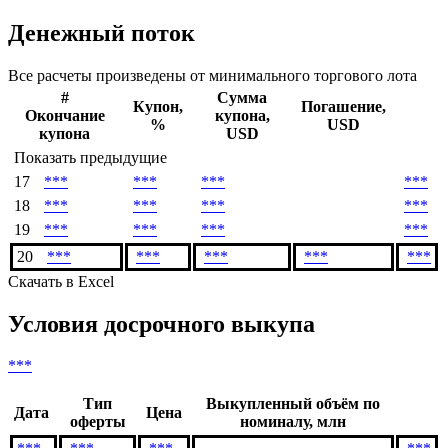
Денежный поток
Все расчеты произведены от минимального торгового лота
#
Сумма
Купон,
Погашение,
Окончание
купона,
%
USD
купона
USD
Показать предыдущие
17
***
***
***
***
18
***
***
***
***
19
***
***
***
***
20
***
***
***
***
***
Скачать в Excel
Условия досрочного выкупа
***
Тип
Выкупленный объём по
Дата
Цена
оферты
номиналу, млн