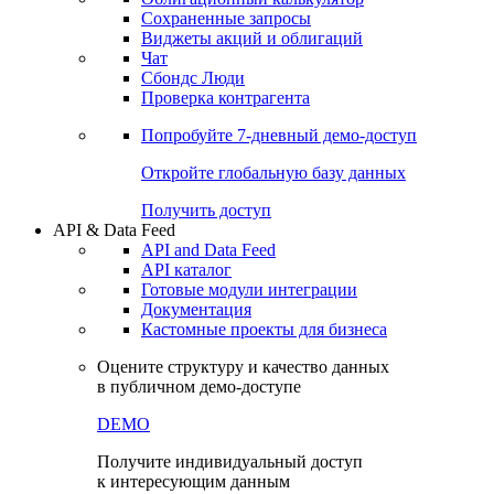
Сохраненные запросы
Виджеты акций и облигаций
Чат
Сбондс Люди
Проверка контрагента
Попробуйте
7-дневный
демо-доступ
Откройте глобальную базу данных
Получить доступ
API & Data Feed
API and Data Feed
API каталог
Готовые модули интеграции
Документация
Кастомные проекты для бизнеса
Оцените структуру и качество данных
в публичном демо-доступе
DEMO
Получите индивидуальный доступ
к интересующим данным