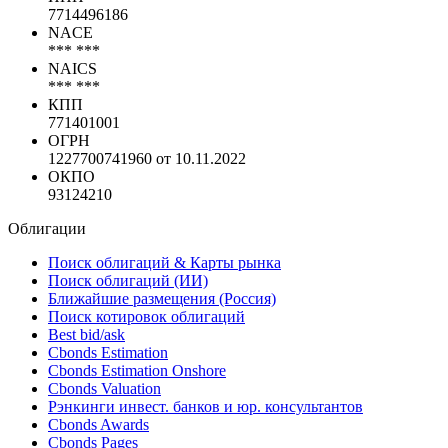
7714496186
NACE
*** ***
NAICS
*** ***
КПП
771401001
ОГРН
1227700741960 от 10.11.2022
ОКПО
93124210
Облигации
Поиск облигаций & Карты рынка
Поиск облигаций (ИИ)
Ближайшие размещения (Россия)
Поиск котировок облигаций
Best bid/ask
Cbonds Estimation
Cbonds Estimation Onshore
Cbonds Valuation
Рэнкинги инвест. банков и юр. консультантов
Cbonds Awards
Cbonds Pages