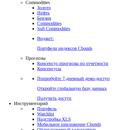
Commodities
Золото
Нефть
Бензин
Commodities
Soft Commodities
Виджет:
Портфели индексов Cbonds
Прогнозы
Консенсус-прогнозы по отчетности
Консенсусы
Попробуйте
7-дневный
демо-доступ
Откройте глобальную базу данных
Получить доступ
Инструментарий
Портфель
Watchlist
Надстройка XLS
Мобильное приложение Cbonds
Облигационный калькулятор