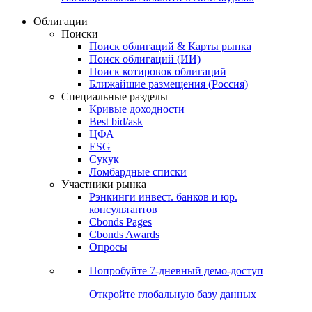
Облигации
Поиски
Поиск облигаций & Карты рынка
Поиск облигаций (ИИ)
Поиск котировок облигаций
Ближайшие размещения (Россия)
Специальные разделы
Кривые доходности
Best bid/ask
ЦФА
ESG
Сукук
Ломбардные списки
Участники рынка
Рэнкинги инвест. банков и юр.
консультантов
Cbonds Pages
Cbonds Awards
Опросы
Попробуйте
7-дневный
демо-доступ
Откройте глобальную базу данных