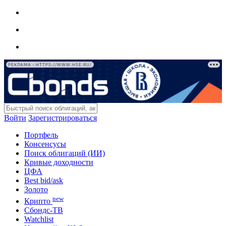
РЕКЛАМА • HTTPS://WWW.HSE.RU/
Войти
Зарегистрироваться
Портфель
Консенсусы
Поиск облигаций (ИИ)
Кривые доходности
ЦФА
Best bid/ask
Золото
new
Крипто
Сбондс-ТВ
Watchlist