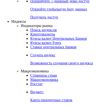
Попробуйте
7-дневный
демо-доступ
Откройте глобальную базу данных
Получить доступ
Индексы
Индикаторы рынка
Поиск индексов
Криптовалюты
Курсы валют Центральных Банков
Курсы валют Forex
Ставки центральных банков
Создать индекс
Возможность создания своего индекса
Макроэкономика
Страницы стран
Макроэкономика
Росстат
Виджет:
Карта процентных ставок