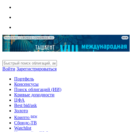
РЕКЛАМА • CBONDS-CONGRESS.RU
Войти
Зарегистрироваться
Портфель
Консенсусы
Поиск облигаций (ИИ)
Кривые доходности
ЦФА
Best bid/ask
Золото
new
Крипто
Сбондс-ТВ
Watchlist