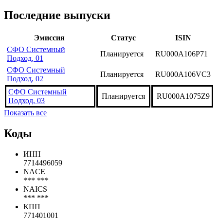
Последние выпуски
Эмиссия
Статус
ISIN
СФО Системный
Планируется
RU000A106P71
Подход, 01
СФО Системный
Планируется
RU000A106VC3
Подход, 02
СФО Системный
Планируется
RU000A1075Z9
Подход, 03
Показать все
Коды
ИНН
7714496059
NACE
*** ***
NAICS
*** ***
КПП
771401001