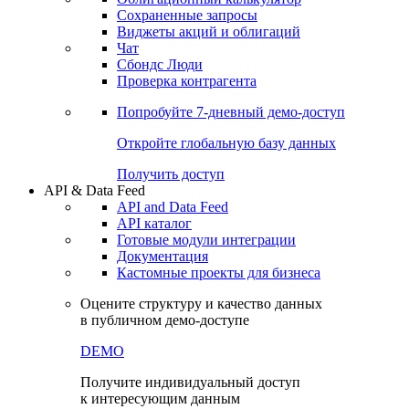
Сохраненные запросы
Виджеты акций и облигаций
Чат
Сбондс Люди
Проверка контрагента
Попробуйте
7-дневный
демо-доступ
Откройте глобальную базу данных
Получить доступ
API & Data Feed
API and Data Feed
API каталог
Готовые модули интеграции
Документация
Кастомные проекты для бизнеса
Оцените структуру и качество данных
в публичном демо-доступе
DEMO
Получите индивидуальный доступ
к интересующим данным