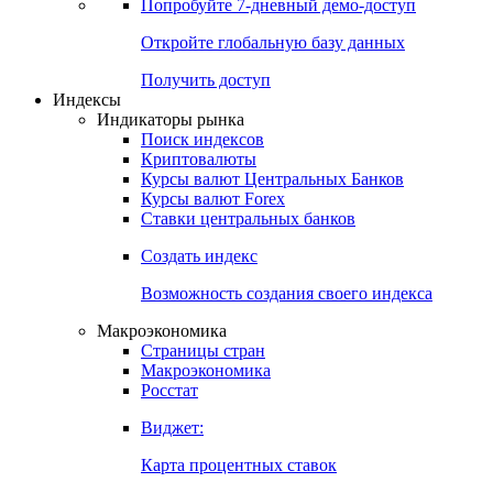
Попробуйте
7-дневный
демо-доступ
Откройте глобальную базу данных
Получить доступ
Индексы
Индикаторы рынка
Поиск индексов
Криптовалюты
Курсы валют Центральных Банков
Курсы валют Forex
Ставки центральных банков
Создать индекс
Возможность создания своего индекса
Макроэкономика
Страницы стран
Макроэкономика
Росстат
Виджет:
Карта процентных ставок