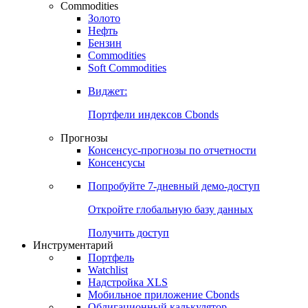
Commodities
Золото
Нефть
Бензин
Commodities
Soft Commodities
Виджет:
Портфели индексов Cbonds
Прогнозы
Консенсус-прогнозы по отчетности
Консенсусы
Попробуйте
7-дневный
демо-доступ
Откройте глобальную базу данных
Получить доступ
Инструментарий
Портфель
Watchlist
Надстройка XLS
Мобильное приложение Cbonds
Облигационный калькулятор