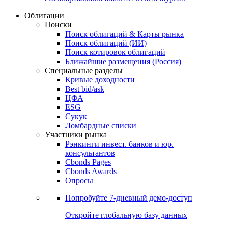
Облигации
Поиски
Поиск облигаций & Карты рынка
Поиск облигаций (ИИ)
Поиск котировок облигаций
Ближайшие размещения (Россия)
Специальные разделы
Кривые доходности
Best bid/ask
ЦФА
ESG
Сукук
Ломбардные списки
Участники рынка
Рэнкинги инвест. банков и юр.
консультантов
Cbonds Pages
Cbonds Awards
Опросы
Попробуйте
7-дневный
демо-доступ
Откройте глобальную базу данных