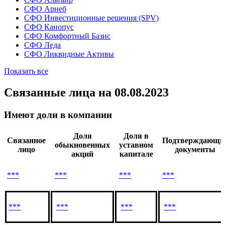
СФО Арнеб
СФО Инвестиционные решения (SPV)
СФО Канопус
СФО Комфортный Базис
СФО Леда
СФО Ликвидные Активы
Показать все
Связанные лица
на 08.08.2023
Имеют доли в компании
Доля
Доля в
Связанное
Подтверждающи
обыкновенных
уставном
лицо
документы
акций
капитале
***
***
***
***
***
***
***
***