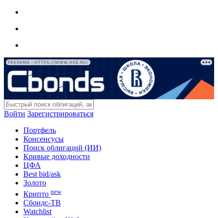
РЕКЛАМА • HTTPS://WWW.HSE.RU/
Войти
Зарегистрироваться
Портфель
Консенсусы
Поиск облигаций (ИИ)
Кривые доходности
ЦФА
Best bid/ask
Золото
new
Крипто
Сбондс-ТВ
Watchlist