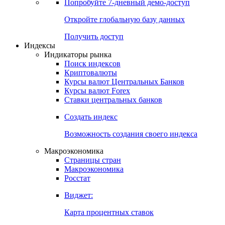
Попробуйте
7-дневный
демо-доступ
Откройте глобальную базу данных
Получить доступ
Индексы
Индикаторы рынка
Поиск индексов
Криптовалюты
Курсы валют Центральных Банков
Курсы валют Forex
Ставки центральных банков
Создать индекс
Возможность создания своего индекса
Макроэкономика
Страницы стран
Макроэкономика
Росстат
Виджет:
Карта процентных ставок