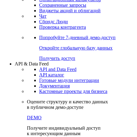
Сохраненные запросы
Виджеты акций и облигаций
Чат
Сбондс Люди
Проверка контрагента
Попробуйте
7-дневный
демо-доступ
Откройте глобальную базу данных
Получить доступ
API & Data Feed
API and Data Feed
API каталог
Готовые модули интеграции
Документация
Кастомные проекты для бизнеса
Оцените структуру и качество данных
в публичном демо-доступе
DEMO
Получите индивидуальный доступ
к интересующим данным