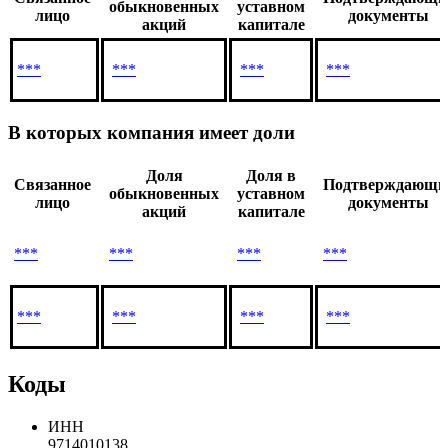
обыкновенных
уставном
лицо
документы
акций
капитале
***
***
***
***
В которых компания имеет доли
Доля
Доля в
Связанное
Подтверждающи
обыкновенных
уставном
лицо
документы
акций
капитале
***
***
***
***
***
***
***
***
Коды
ИНН
9714010138