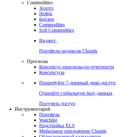
Commodities
Золото
Нефть
Бензин
Commodities
Soft Commodities
Виджет:
Портфели индексов Cbonds
Прогнозы
Консенсус-прогнозы по отчетности
Консенсусы
Попробуйте
7-дневный
демо-доступ
Откройте глобальную базу данных
Получить доступ
Инструментарий
Портфель
Watchlist
Надстройка XLS
Мобильное приложение Cbonds
Облигационный калькулятор