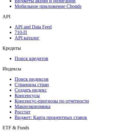
Виджеты акций и облигаций
Мобильное приложение Cbonds
API
API and Data Feed
710-П
API каталог
Кредиты
Поиск кредитов
Индексы
Поиск индексов
Страницы стран
Создать индекс
Консенсусы
Консенсус-прогнозы по отчетности
Макроэкономика
Росстат
Виджет: Карта процентных ставок
ETF & Funds