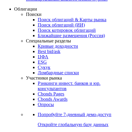
Облигации
Поиски
Поиск облигаций & Карты рынка
Поиск облигаций (ИИ)
Поиск котировок облигаций
Ближайшие размещения (Россия)
Специальные разделы
Кривые доходности
Best bid/ask
ЦФА
ESG
Сукук
Ломбардные списки
Участники рынка
Рэнкинги инвест. банков и юр.
консультантов
Cbonds Pages
Cbonds Awards
Опросы
Попробуйте
7-дневный
демо-доступ
Откройте глобальную базу данных