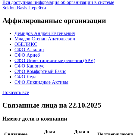
Вся доступная информация об организации в системе
Seldon.Basis
Перейти
Аффилированные организации
Демидов Андрей Евгеньевич
Младов Степан Анатольевич
ОБЕЛИКС
СФО Альтаир
СФО Арнеб
СФО Инвестиционные решения (SPV)
СФО Канопус
СФО Комфортный Базис
СФО Леда
СФО Ликвидные Активы
Показать все
Связанные лица
на 22.10.2025
Имеют доли в компании
Доля
Доля в
Связанное
Подтверждающи