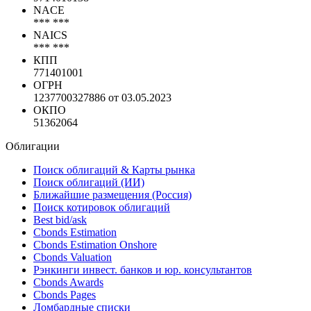
NACE
*** ***
NAICS
*** ***
КПП
771401001
ОГРН
1237700327886 от 03.05.2023
ОКПО
51362064
Облигации
Поиск облигаций & Карты рынка
Поиск облигаций (ИИ)
Ближайшие размещения (Россия)
Поиск котировок облигаций
Best bid/ask
Cbonds Estimation
Cbonds Estimation Onshore
Cbonds Valuation
Рэнкинги инвест. банков и юр. консультантов
Cbonds Awards
Cbonds Pages
Ломбардные списки