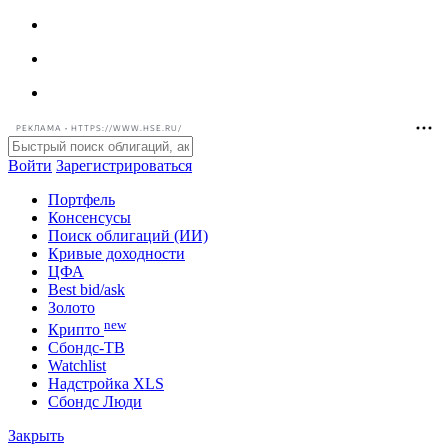
РЕКЛАМА • HTTPS://WWW.HSE.RU/
Войти
Зарегистрироваться
Портфель
Консенсусы
Поиск облигаций (ИИ)
Кривые доходности
ЦФА
Best bid/ask
Золото
new
Крипто
Сбондс-ТВ
Watchlist