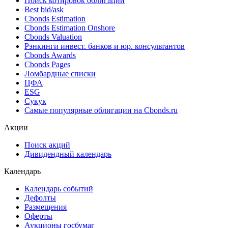
Поиск облигаций & Карты рынка
Поиск облигаций (ИИ)
Ближайшие размещения (Россия)
Поиск котировок облигаций
Best bid/ask
Cbonds Estimation
Cbonds Estimation Onshore
Cbonds Valuation
Рэнкинги инвест. банков и юр. консультантов
Cbonds Awards
Cbonds Pages
Ломбардные списки
ЦФА
ESG
Сукук
Самые популярные облигации на Cbonds.ru
Акции
Поиск акций
Дивидендный календарь
Календарь
Календарь событий