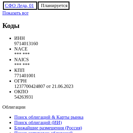
Последние выпуски
Эмиссия
Статус
СФО Леда, 01
Планируется
Показать все
Коды
ИНН
9714013160
NACE
*** ***
NAICS
*** ***
КПП
771401001
ОГРН
1237700424807 от 21.06.2023
ОКПО
54263931
Облигации