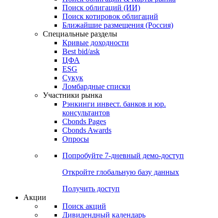
Облигации
Поиски
Поиск облигаций & Карты рынка
Поиск облигаций (ИИ)
Поиск котировок облигаций
Ближайшие размещения (Россия)
Специальные разделы
Кривые доходности
Best bid/ask
ЦФА
ESG
Сукук
Ломбардные списки
Участники рынка
Рэнкинги инвест. банков и юр.
консультантов
Cbonds Pages
Cbonds Awards
Опросы
Попробуйте
7-дневный
демо-доступ
Откройте глобальную базу данных