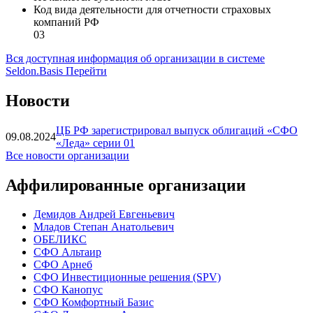
Сайт
https://sfo-leda.ru/
Категория МСП
Не является субъектом МСП
Код вида деятельности для отчетности страховых
компаний РФ
03
Вся доступная информация об организации в системе
Seldon.Basis
Перейти
Новости
ЦБ РФ зарегистрировал выпуск облигаций «СФО
09.08.2024
«Леда» серии 01
Все новости организации
Аффилированные организации
Демидов Андрей Евгеньевич
Младов Степан Анатольевич
ОБЕЛИКС
СФО Альтаир
СФО Арнеб