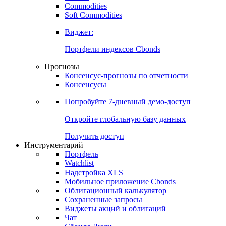
Commodities
Золото
Нефть
Бензин
Commodities
Soft Commodities
Виджет:
Портфели индексов Cbonds
Прогнозы
Консенсус-прогнозы по отчетности
Консенсусы
Попробуйте
7-дневный
демо-доступ
Откройте глобальную базу данных
Получить доступ
Инструментарий
Портфель
Watchlist
Надстройка XLS
Мобильное приложение Cbonds
Облигационный калькулятор