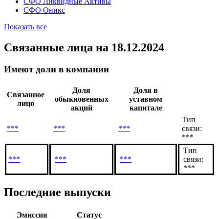
СФО Инвестиционные решения (SPV)
СФО Канопус
СФО Комфортный Базис
СФО Ликвидные Активы
СФО Оникс
Показать все
Связанные лица
на 18.12.2024
Имеют доли в компании
Доля
Доля в
Связанное
обыкновенных
уставном
лицо
акций
капитале
Тип
***
***
***
связи:
***
Тип
***
***
***
связи:
***