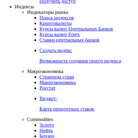
Попробуйте
7-дневный
демо-доступ
Откройте глобальную базу данных
Получить доступ
Индексы
Индикаторы рынка
Поиск индексов
Криптовалюты
Курсы валют Центральных Банков
Курсы валют Forex
Ставки центральных банков
Создать индекс
Возможность создания своего индекса
Макроэкономика
Страницы стран
Макроэкономика
Росстат
Виджет:
Карта процентных ставок