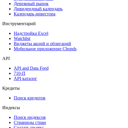
Дефолты
Размещения
Оферты
Аукционы госбумаг
Денежный рынок
Дивидендный календарь
Календарь инвестора
Инструментарий
Надстройка Excel
Watchlist
Виджеты акций и облигаций
Мобильное приложение Cbonds
API
API and Data Feed
710-П
API каталог
Кредиты
Поиск кредитов
Индексы