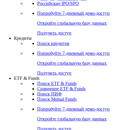
Получить доступ
Акции
Поиск акций
Дивидендный календарь
Российские IPO/SPO
Попробуйте
7-дневный
демо-доступ
Откройте глобальную базу данных
Получить доступ
Кредиты
Поиск кредитов
Попробуйте
7-дневный
демо-доступ
Откройте глобальную базу данных
Получить доступ
ETF & Funds
Поиск ETF & Funds
Сравнение ETF & Funds
Поиск ПИФ
Поиск Mutual Funds
Попробуйте
7-дневный
демо-доступ