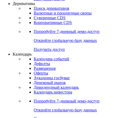
Откройте глобальную базу данных
Получить доступ
Деривативы
Поиск деривативов
Валютные и процентные свопы
Суверенные CDS
Корпоративные CDS
Попробуйте
7-дневный
демо-доступ
Откройте глобальную базу данных
Получить доступ
Календарь
Календарь событий
Дефолты
Размещения
Оферты
Аукционы госбумаг
Денежный рынок
Дивидендный календарь
Календарь инвестора