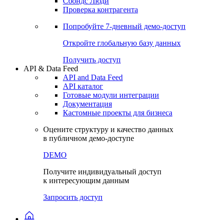
Сохраненные запросы
Виджеты акций и облигаций
Чат
Сбондс Люди
Проверка контрагента
Попробуйте
7-дневный
демо-доступ
Откройте глобальную базу данных
Получить доступ
API & Data Feed
API and Data Feed
API каталог
Готовые модули интеграции
Документация
Кастомные проекты для бизнеса
Оцените структуру и качество данных
в публичном демо-доступе
DEMO
Получите индивидуальный доступ
к интересующим данным