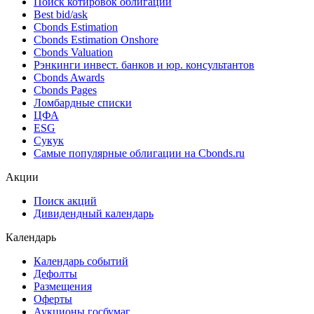
Поиск котировок облигаций
Best bid/ask
Cbonds Estimation
Cbonds Estimation Onshore
Cbonds Valuation
Рэнкинги инвест. банков и юр. консультантов
Cbonds Awards
Cbonds Pages
Ломбардные списки
ЦФА
ESG
Сукук
Самые популярные облигации на Cbonds.ru
Акции
Поиск акций
Дивидендный календарь
Календарь
Календарь событий
Дефолты
Размещения
Оферты
Аукционы госбумаг