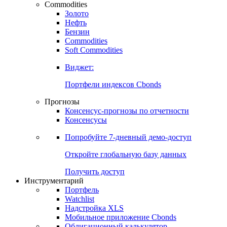
Commodities
Золото
Нефть
Бензин
Commodities
Soft Commodities
Виджет:
Портфели индексов Cbonds
Прогнозы
Консенсус-прогнозы по отчетности
Консенсусы
Попробуйте
7-дневный
демо-доступ
Откройте глобальную базу данных
Получить доступ
Инструментарий
Портфель
Watchlist
Надстройка XLS
Мобильное приложение Cbonds
Облигационный калькулятор