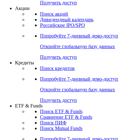
Получить доступ
Акции
Поиск акций
Дивидендный календарь
Российские IPO/SPO
Попробуйте
7-дневный
демо-доступ
Откройте глобальную базу данных
Получить доступ
Кредиты
Поиск кредитов
Попробуйте
7-дневный
демо-доступ
Откройте глобальную базу данных
Получить доступ
ETF & Funds
Поиск ETF & Funds
Сравнение ETF & Funds
Поиск ПИФ
Поиск Mutual Funds
Попробуйте
7-дневный
демо-доступ