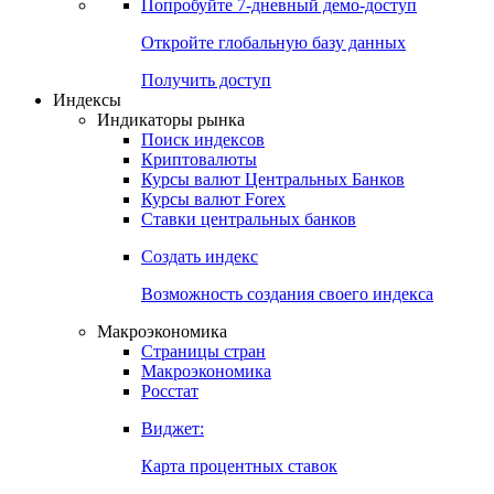
Попробуйте
7-дневный
демо-доступ
Откройте глобальную базу данных
Получить доступ
Индексы
Индикаторы рынка
Поиск индексов
Криптовалюты
Курсы валют Центральных Банков
Курсы валют Forex
Ставки центральных банков
Создать индекс
Возможность создания своего индекса
Макроэкономика
Страницы стран
Макроэкономика
Росстат
Виджет:
Карта процентных ставок