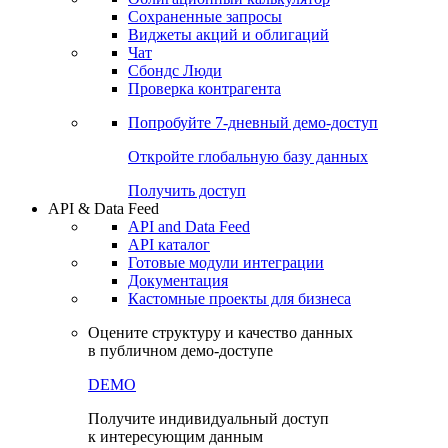
Сохраненные запросы
Виджеты акций и облигаций
Чат
Сбондс Люди
Проверка контрагента
Попробуйте
7-дневный
демо-доступ
Откройте глобальную базу данных
Получить доступ
API & Data Feed
API and Data Feed
API каталог
Готовые модули интеграции
Документация
Кастомные проекты для бизнеса
Оцените структуру и качество данных
в публичном демо-доступе
DEMO
Получите индивидуальный доступ
к интересующим данным