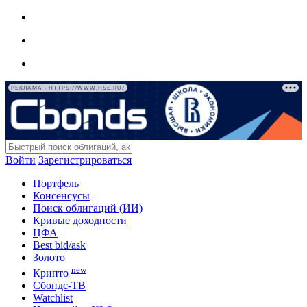
РЕКЛАМА • HTTPS://WWW.HSE.RU/
Войти
Зарегистрироваться
Портфель
Консенсусы
Поиск облигаций (ИИ)
Кривые доходности
ЦФА
Best bid/ask
Золото
new
Крипто
Сбондс-ТВ
Watchlist