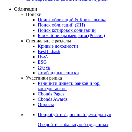
Облигации
Поиски
Поиск облигаций & Карты рынка
Поиск облигаций (ИИ)
Поиск котировок облигаций
Ближайшие размещения (Россия)
Специальные разделы
Кривые доходности
Best bid/ask
ЦФА
ESG
Сукук
Ломбардные списки
Участники рынка
Рэнкинги инвест. банков и юр.
консультантов
Cbonds Pages
Cbonds Awards
Опросы
Попробуйте
7-дневный
демо-доступ
Откройте глобальную базу данных