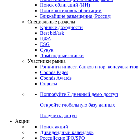
Поиск облигаций (ИИ)
Поиск котировок облигаций
Ближайшие размещения (Россия)
Специальные разделы
Кривые доходности
Best bid/ask
ЦФА
ESG
Сукук
Ломбардные списки
Участники рынка
Рэнкинги инвест. банков и юр. консультантов
Cbonds Pages
Cbonds Awards
Опросы
Попробуйте
7-дневный
демо-доступ
Откройте глобальную базу данных
Получить доступ
Акции
Поиск акций
Дивидендный календарь
Российские IPO/SPO