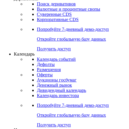
Поиск деривативов
Валютные и процентные свопы
Суверенные CDS
Корпоративные CDS
Попробуйте
7-дневный
демо-доступ
Откройте глобальную базу данных
Получить доступ
Календарь
Календарь событий
Дефолты
Размещения
Оферты
Аукционы госбумаг
Денежный рынок
Дивидендный календарь
Календарь инвестора
Попробуйте
7-дневный
демо-доступ
Откройте глобальную базу данных
Получить доступ