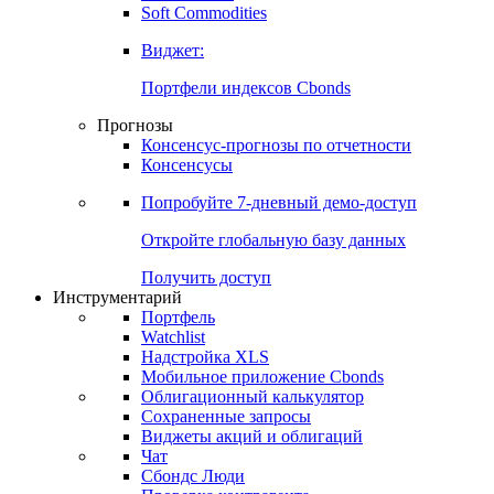
Soft Commodities
Виджет:
Портфели индексов Cbonds
Прогнозы
Консенсус-прогнозы по отчетности
Консенсусы
Попробуйте
7-дневный
демо-доступ
Откройте глобальную базу данных
Получить доступ
Инструментарий
Портфель
Watchlist
Надстройка XLS
Мобильное приложение Cbonds
Облигационный калькулятор
Сохраненные запросы
Виджеты акций и облигаций
Чат
Сбондс Люди