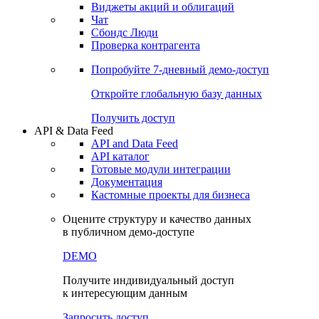
Виджеты акций и облигаций
Чат
Сбондс Люди
Проверка контрагента
Попробуйте
7-дневный
демо-доступ
Откройте глобальную базу данных
Получить доступ
API & Data Feed
API and Data Feed
API каталог
Готовые модули интеграции
Документация
Кастомные проекты для бизнеса
Оцените структуру и качество данных
в публичном демо-доступе
DEMO
Получите индивидуальный доступ
к интересующим данным
Запросить доступ