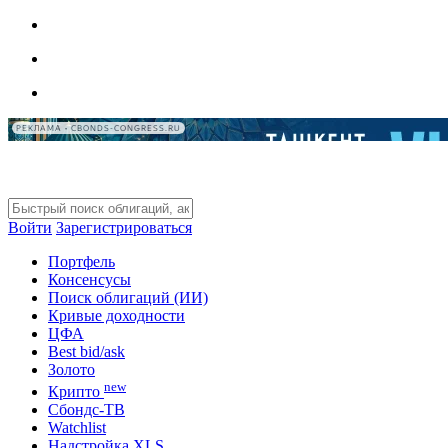
РЕКЛАМА • CBONDS-CONGRESS.RU
Войти
Зарегистрироваться
Портфель
Консенсусы
Поиск облигаций (ИИ)
Кривые доходности
ЦФА
Best bid/ask
Золото
new
Крипто
Сбондс-ТВ
Watchlist
Надстройка XLS