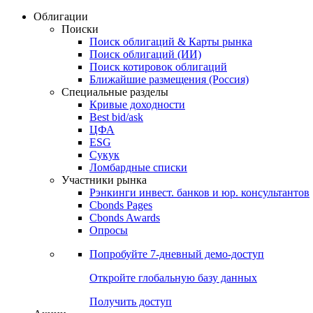
Облигации
Поиски
Поиск облигаций & Карты рынка
Поиск облигаций (ИИ)
Поиск котировок облигаций
Ближайшие размещения (Россия)
Специальные разделы
Кривые доходности
Best bid/ask
ЦФА
ESG
Сукук
Ломбардные списки
Участники рынка
Рэнкинги инвест. банков и юр. консультантов
Cbonds Pages
Cbonds Awards
Опросы
Попробуйте
7-дневный
демо-доступ
Откройте глобальную базу данных
Получить доступ