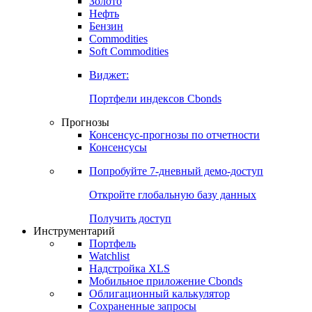
Золото
Нефть
Бензин
Commodities
Soft Commodities
Виджет:
Портфели индексов Cbonds
Прогнозы
Консенсус-прогнозы по отчетности
Консенсусы
Попробуйте
7-дневный
демо-доступ
Откройте глобальную базу данных
Получить доступ
Инструментарий
Портфель
Watchlist
Надстройка XLS
Мобильное приложение Cbonds
Облигационный калькулятор
Сохраненные запросы