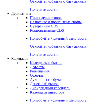
Откройте глобальную базу данных
Получить доступ
Деривативы
Поиск деривативов
Валютные и процентные свопы
Суверенные CDS
Корпоративные CDS
Попробуйте
7-дневный
демо-доступ
Откройте глобальную базу данных
Получить доступ
Календарь
Календарь событий
Дефолты
Размещения
Оферты
Аукционы госбумаг
Денежный рынок
Дивидендный календарь
Календарь инвестора
Попробуйте
7-дневный
демо-доступ