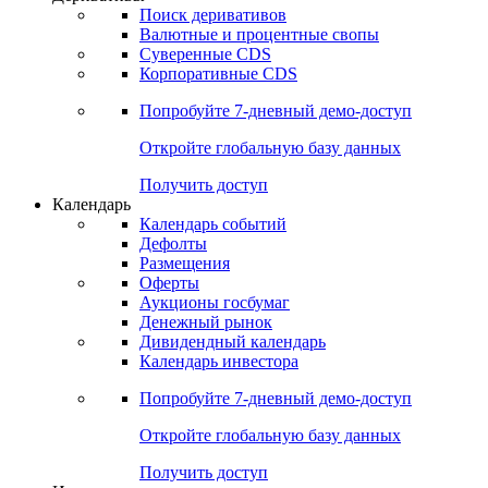
Поиск деривативов
Валютные и процентные свопы
Суверенные CDS
Корпоративные CDS
Попробуйте
7-дневный
демо-доступ
Откройте глобальную базу данных
Получить доступ
Календарь
Календарь событий
Дефолты
Размещения
Оферты
Аукционы госбумаг
Денежный рынок
Дивидендный календарь
Календарь инвестора
Попробуйте
7-дневный
демо-доступ
Откройте глобальную базу данных
Получить доступ