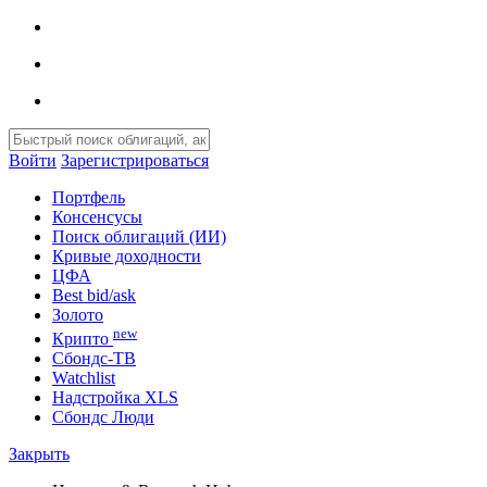
Войти
Зарегистрироваться
Портфель
Консенсусы
Поиск облигаций (ИИ)
Кривые доходности
ЦФА
Best bid/ask
Золото
new
Крипто
Сбондс-ТВ
Watchlist
Надстройка XLS
Сбондс Люди
Закрыть