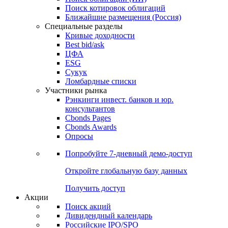
Поиск котировок облигаций
Ближайшие размещения (Россия)
Специальные разделы
Кривые доходности
Best bid/ask
ЦФА
ESG
Сукук
Ломбардные списки
Участники рынка
Рэнкинги инвест. банков и юр.
консультантов
Cbonds Pages
Cbonds Awards
Опросы
Попробуйте
7-дневный
демо-доступ
Откройте глобальную базу данных
Получить доступ
Акции
Поиск акций
Дивидендный календарь
Российские IPO/SPO