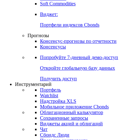
Soft Commodities
Виджет:
Портфели индексов Cbonds
Прогнозы
Консенсус-прогнозы по отчетности
Консенсусы
Попробуйте
7-дневный
демо-доступ
Откройте глобальную базу данных
Получить доступ
Инструментарий
Портфель
Watchlist
Надстройка XLS
Мобильное приложение Cbonds
Облигационный калькулятор
Сохраненные запросы
Виджеты акций и облигаций
Чат
Сбондс Люди