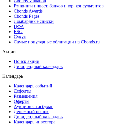
Cbonds Valuation
Рэнкинги инвест. банков и юр. консультантов
Cbonds Awards
Cbonds Pages
Ломбардные списки
ЦФА
ESG
Сукук
Самые популярные облигации на Cbonds.ru
Акции
Поиск акций
Дивидендный календарь
Календарь
Календарь событий
Дефолты
Размещения
Оферты
Аукционы госбумаг
Денежный рынок
Дивидендный календарь
Календарь инвестора