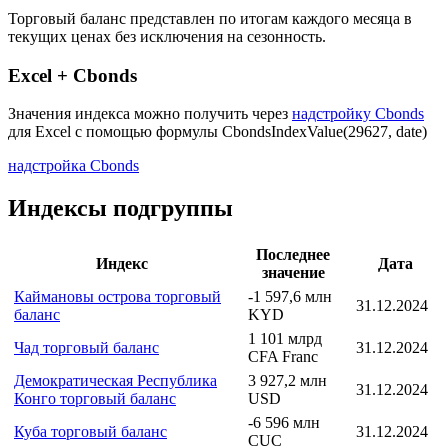
Торговый баланс представлен по итогам каждого месяца в
текущих ценах без исключения на сезонность.
Excel + Cbonds
Значения индекса можно получить через
надстройку Cbonds
для Excel с помощью формулы
CbondsIndexValue(29627, date)
надстройка Cbonds
Индексы подгруппы
Последнее
Индекс
Дата
значение
Каймановы острова торговый
-1 597,6 млн
31.12.2024
баланс
KYD
1 101 млрд
Чад торговый баланс
31.12.2024
CFA Franc
Демократическая Республика
3 927,2 млн
31.12.2024
Конго торговый баланс
USD
-6 596 млн
Куба торговый баланс
31.12.2024
CUC