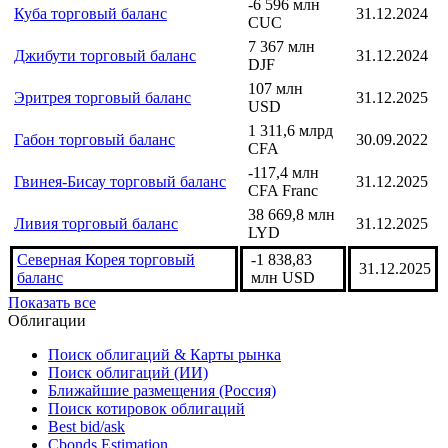
CFA Franc
Демократическая Республика
3 927,2 млн
31.12.2024
Конго торговый баланс
USD
-6 596 млн
Куба торговый баланс
31.12.2024
CUC
7 367 млн
Джибути торговый баланс
31.12.2024
DJF
107 млн
Эритрея торговый баланс
31.12.2025
USD
1 311,6 млрд
Габон торговый баланс
30.09.2022
CFA
-117,4 млн
Гвинея-Бисау торговый баланс
31.12.2025
CFA Franc
38 669,8 млн
Ливия торговый баланс
31.12.2025
LYD
Северная Корея торговый
-1 838,83
31.12.2025
баланс
млн USD
Показать все
Облигации
Поиск облигаций & Карты рынка
Поиск облигаций (ИИ)