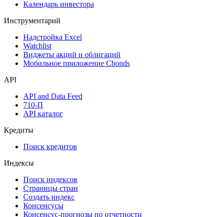
Оферты
Аукционы госбумаг
Денежный рынок
Дивидендный календарь
Календарь инвестора
Инструментарий
Надстройка Excel
Watchlist
Виджеты акций и облигаций
Мобильное приложение Cbonds
API
API and Data Feed
710-П
API каталог
Кредиты
Поиск кредитов
Индексы
Поиск индексов