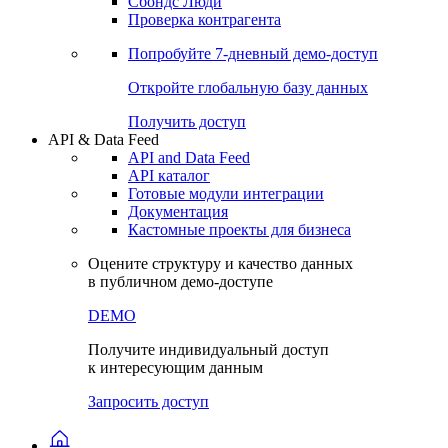
Сохраненные запросы
Виджеты акций и облигаций
Чат
Сбондс Люди
Проверка контрагента
Попробуйте
7-дневный
демо-доступ
Откройте глобальную базу данных
Получить доступ
API & Data Feed
API and Data Feed
API каталог
Готовые модули интеграции
Документация
Кастомные проекты для бизнеса
Оцените структуру и качество данных
в публичном демо-доступе
DEMO
Получите индивидуальный доступ
к интересующим данным