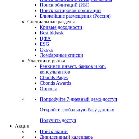
Облигации
Поиски
Поиск облигаций & Карты рынка
Поиск облигаций (ИИ)
Поиск котировок облигаций
Ближайшие размещения (Россия)
Специальные разделы
Кривые доходности
Best bid/ask
ЦФА
ESG
Сукук
Ломбардные списки
Участники рынка
Рэнкинги инвест. банков и юр.
консультантов
Cbonds Pages
Cbonds Awards
Опросы
Попробуйте
7-дневный
демо-доступ
Откройте глобальную базу данных