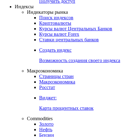
Попробуйте
7-дневный
демо-доступ
Откройте глобальную базу данных
Получить доступ
Индексы
Индикаторы рынка
Поиск индексов
Криптовалюты
Курсы валют Центральных Банков
Курсы валют Forex
Ставки центральных банков
Создать индекс
Возможность создания своего индекса
Макроэкономика
Страницы стран
Макроэкономика
Росстат
Виджет:
Карта процентных ставок