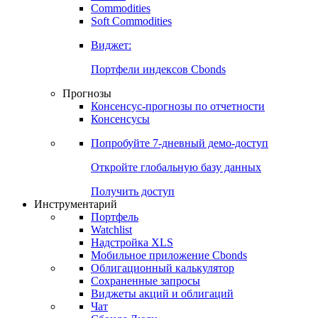
Commodities
Золото
Нефть
Бензин
Commodities
Soft Commodities
Виджет:
Портфели индексов Cbonds
Прогнозы
Консенсус-прогнозы по отчетности
Консенсусы
Попробуйте
7-дневный
демо-доступ
Откройте глобальную базу данных
Получить доступ
Инструментарий
Портфель
Watchlist
Надстройка XLS
Мобильное приложение Cbonds
Облигационный калькулятор