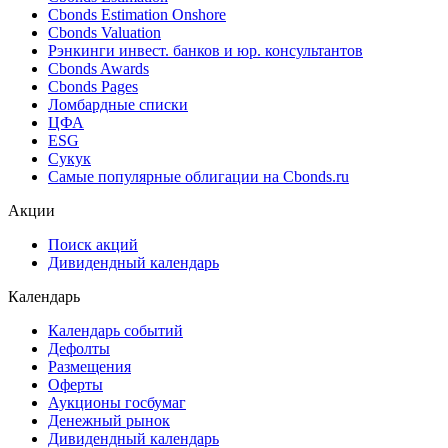
Ближайшие размещения (Россия)
Поиск котировок облигаций
Best bid/ask
Cbonds Estimation
Cbonds Estimation Onshore
Cbonds Valuation
Рэнкинги инвест. банков и юр. консультантов
Cbonds Awards
Cbonds Pages
Ломбардные списки
ЦФА
ESG
Сукук
Самые популярные облигации на Cbonds.ru
Акции
Поиск акций
Дивидендный календарь
Календарь
Календарь событий
Дефолты
Размещения