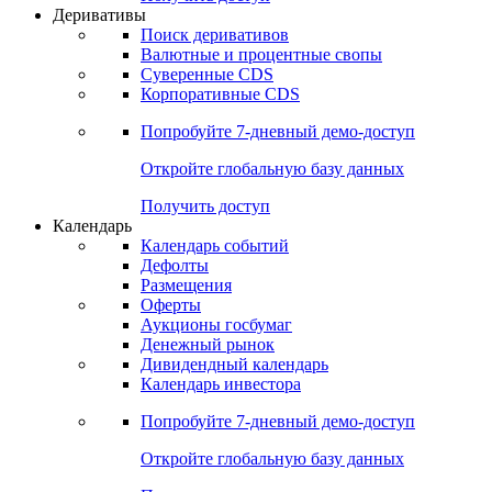
Откройте глобальную базу данных
Получить доступ
Деривативы
Поиск деривативов
Валютные и процентные свопы
Суверенные CDS
Корпоративные CDS
Попробуйте
7-дневный
демо-доступ
Откройте глобальную базу данных
Получить доступ
Календарь
Календарь событий
Дефолты
Размещения
Оферты
Аукционы госбумаг
Денежный рынок
Дивидендный календарь
Календарь инвестора