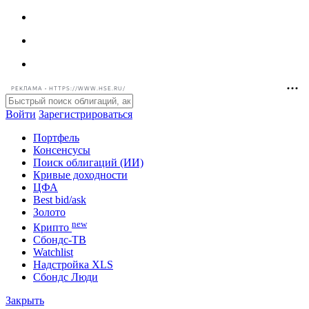
РЕКЛАМА • HTTPS://WWW.HSE.RU/
Войти
Зарегистрироваться
Портфель
Консенсусы
Поиск облигаций (ИИ)
Кривые доходности
ЦФА
Best bid/ask
Золото
new
Крипто
Сбондс-ТВ
Watchlist