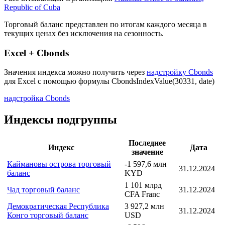
Описание индекса
Страна: Куба
Рассчитывающая Организация:
National Office of Statistics,
Republic of Cuba
Торговый баланс представлен по итогам каждого месяца в
текущих ценах без исключения на сезонность.
Excel + Cbonds
Значения индекса можно получить через
надстройку Cbonds
для Excel с помощью формулы
CbondsIndexValue(30331, date)
надстройка Cbonds
Индексы подгруппы
Последнее
Индекс
Дата
значение
Каймановы острова торговый
-1 597,6 млн
31.12.2024
баланс
KYD
1 101 млрд
Чад торговый баланс
31.12.2024