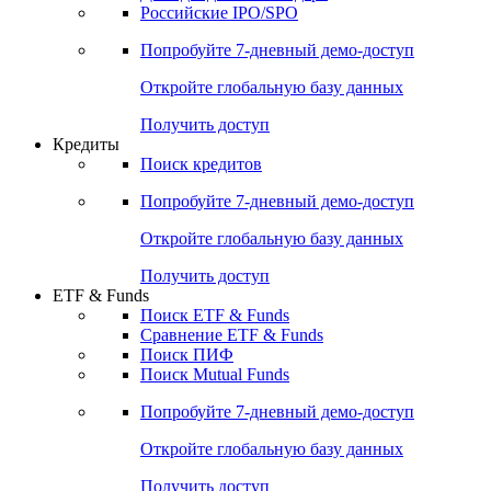
Получить доступ
Акции
Поиск акций
Дивидендный календарь
Российские IPO/SPO
Попробуйте
7-дневный
демо-доступ
Откройте глобальную базу данных
Получить доступ
Кредиты
Поиск кредитов
Попробуйте
7-дневный
демо-доступ
Откройте глобальную базу данных
Получить доступ
ETF & Funds
Поиск ETF & Funds
Сравнение ETF & Funds
Поиск ПИФ
Поиск Mutual Funds
Попробуйте
7-дневный
демо-доступ