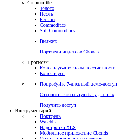
Commodities
Золото
Нефть
Бензин
Commodities
Soft Commodities
Виджет:
Портфели индексов Cbonds
Прогнозы
Консенсус-прогнозы по отчетности
Консенсусы
Попробуйте
7-дневный
демо-доступ
Откройте глобальную базу данных
Получить доступ
Инструментарий
Портфель
Watchlist
Надстройка XLS
Мобильное приложение Cbonds
Облигационный калькулятор