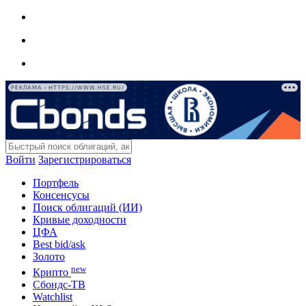
РЕКЛАМА • HTTPS://WWW.HSE.RU/
Войти
Зарегистрироваться
Портфель
Консенсусы
Поиск облигаций (ИИ)
Кривые доходности
ЦФА
Best bid/ask
Золото
new
Крипто
Сбондс-ТВ
Watchlist