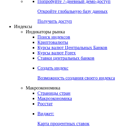
Попробуйте
7-дневный
демо-доступ
Откройте глобальную базу данных
Получить доступ
Индексы
Индикаторы рынка
Поиск индексов
Криптовалюты
Курсы валют Центральных Банков
Курсы валют Forex
Ставки центральных банков
Создать индекс
Возможность создания своего индекса
Макроэкономика
Страницы стран
Макроэкономика
Росстат
Виджет:
Карта процентных ставок