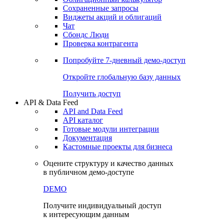
Сохраненные запросы
Виджеты акций и облигаций
Чат
Сбондс Люди
Проверка контрагента
Попробуйте
7-дневный
демо-доступ
Откройте глобальную базу данных
Получить доступ
API & Data Feed
API and Data Feed
API каталог
Готовые модули интеграции
Документация
Кастомные проекты для бизнеса
Оцените структуру и качество данных
в публичном демо-доступе
DEMO
Получите индивидуальный доступ
к интересующим данным