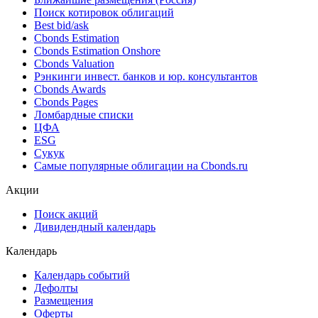
Поиск котировок облигаций
Best bid/ask
Cbonds Estimation
Cbonds Estimation Onshore
Cbonds Valuation
Рэнкинги инвест. банков и юр. консультантов
Cbonds Awards
Cbonds Pages
Ломбардные списки
ЦФА
ESG
Сукук
Самые популярные облигации на Cbonds.ru
Акции
Поиск акций
Дивидендный календарь
Календарь
Календарь событий
Дефолты
Размещения
Оферты