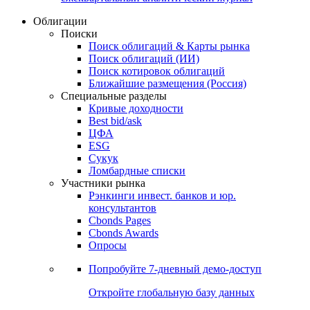
Облигации
Поиски
Поиск облигаций & Карты рынка
Поиск облигаций (ИИ)
Поиск котировок облигаций
Ближайшие размещения (Россия)
Специальные разделы
Кривые доходности
Best bid/ask
ЦФА
ESG
Сукук
Ломбардные списки
Участники рынка
Рэнкинги инвест. банков и юр.
консультантов
Cbonds Pages
Cbonds Awards
Опросы
Попробуйте
7-дневный
демо-доступ
Откройте глобальную базу данных