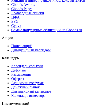
Cbonds Estimation
Cbonds Estimation Onshore
Cbonds Valuation
Рэнкинги инвест. банков и юр. консультантов
Cbonds Awards
Cbonds Pages
Ломбардные списки
ЦФА
ESG
Сукук
Самые популярные облигации на Cbonds.ru
Акции
Поиск акций
Дивидендный календарь
Календарь
Календарь событий
Дефолты
Размещения
Оферты
Аукционы госбумаг
Денежный рынок