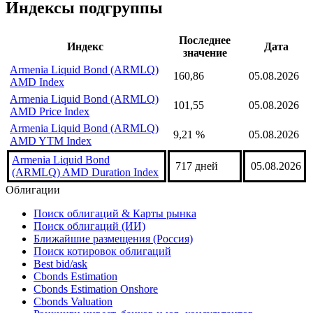
для Excel с помощью формулы
CbondsIndexValue(221217, date)
надстройка Cbonds
Индексы подгруппы
Последнее
Индекс
Дата
значение
Armenia Liquid Bond (ARMLQ)
160,86
05.08.2026
AMD Index
Armenia Liquid Bond (ARMLQ)
101,55
05.08.2026
AMD Price Index
Armenia Liquid Bond (ARMLQ)
9,21 %
05.08.2026
AMD YTM Index
Armenia Liquid Bond
717 дней
05.08.2026
(ARMLQ) AMD Duration Index
Облигации
Поиск облигаций & Карты рынка
Поиск облигаций (ИИ)
Ближайшие размещения (Россия)
Поиск котировок облигаций
Best bid/ask