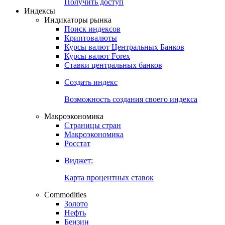
Попробуйте
7-дневный
демо-доступ
Откройте глобальную базу данных
Получить доступ
Индексы
Индикаторы рынка
Поиск индексов
Криптовалюты
Курсы валют Центральных Банков
Курсы валют Forex
Ставки центральных банков
Создать индекс
Возможность создания своего индекса
Макроэкономика
Страницы стран
Макроэкономика
Росстат
Виджет:
Карта процентных ставок