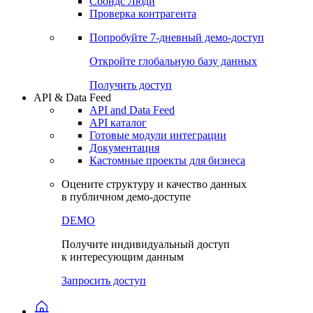
Сохраненные запросы
Виджеты акций и облигаций
Чат
Сбондс Люди
Проверка контрагента
Попробуйте
7-дневный
демо-доступ
Откройте глобальную базу данных
Получить доступ
API & Data Feed
API and Data Feed
API каталог
Готовые модули интеграции
Документация
Кастомные проекты для бизнеса
Оцените структуру и качество данных
в публичном демо-доступе
DEMO
Получите индивидуальный доступ
к интересующим данным