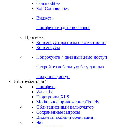
Commodities
Золото
Нефть
Бензин
Commodities
Soft Commodities
Виджет:
Портфели индексов Cbonds
Прогнозы
Консенсус-прогнозы по отчетности
Консенсусы
Попробуйте
7-дневный
демо-доступ
Откройте глобальную базу данных
Получить доступ
Инструментарий
Портфель
Watchlist
Надстройка XLS
Мобильное приложение Cbonds
Облигационный калькулятор