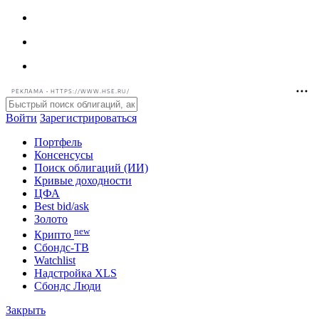
РЕКЛАМА • HTTPS://WWW.HSE.RU/
Войти
Зарегистрироваться
Портфель
Консенсусы
Поиск облигаций (ИИ)
Кривые доходности
ЦФА
Best bid/ask
Золото
new
Крипто
Сбондс-ТВ
Watchlist