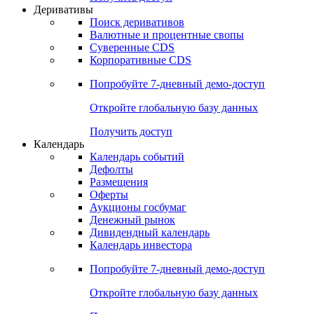
Откройте глобальную базу данных
Получить доступ
Деривативы
Поиск деривативов
Валютные и процентные свопы
Суверенные CDS
Корпоративные CDS
Попробуйте
7-дневный
демо-доступ
Откройте глобальную базу данных
Получить доступ
Календарь
Календарь событий
Дефолты
Размещения
Оферты
Аукционы госбумаг
Денежный рынок
Дивидендный календарь
Календарь инвестора