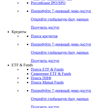
Получить доступ
Акции
Поиск акций
Дивидендный календарь
Российские IPO/SPO
Попробуйте
7-дневный
демо-доступ
Откройте глобальную базу данных
Получить доступ
Кредиты
Поиск кредитов
Попробуйте
7-дневный
демо-доступ
Откройте глобальную базу данных
Получить доступ
ETF & Funds
Поиск ETF & Funds
Сравнение ETF & Funds
Поиск ПИФ
Поиск Mutual Funds
Попробуйте
7-дневный
демо-доступ