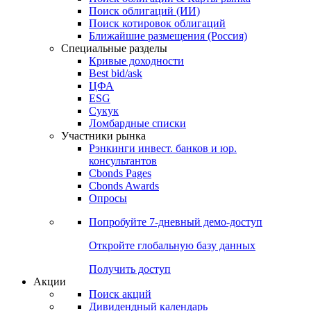
Облигации
Поиски
Поиск облигаций & Карты рынка
Поиск облигаций (ИИ)
Поиск котировок облигаций
Ближайшие размещения (Россия)
Специальные разделы
Кривые доходности
Best bid/ask
ЦФА
ESG
Сукук
Ломбардные списки
Участники рынка
Рэнкинги инвест. банков и юр.
консультантов
Cbonds Pages
Cbonds Awards
Опросы
Попробуйте
7-дневный
демо-доступ
Откройте глобальную базу данных