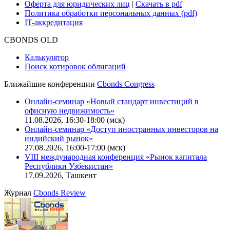
Руководство пользователя сайта
Функциональные характеристики сайта
|
Скачать в pdf
Описание процессов жизненного цикла сайта
Оферта для физических лиц
|
Скачать в pdf
Оферта для юридических лиц
|
Скачать в pdf
Политика обработки персональных данных (pdf)
IT-аккредитация
CBONDS OLD
Калькулятор
Поиск котировок облигаций
Ближайшие конференции
Cbonds Congress
Онлайн-семинар «Новый стандарт инвестиций в
офисную недвижимость»
11.08.2026, 16:30-18:00 (мск)
Онлайн-семинар «Доступ иностранных инвесторов на
индийский рынок»
27.08.2026, 16:00-17:00 (мск)
VIII международная конференция «Рынок капитала
Республики Узбекистан»
17.09.2026, Ташкент
Журнал
Cbonds Review