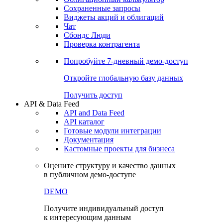
Сохраненные запросы
Виджеты акций и облигаций
Чат
Сбондс Люди
Проверка контрагента
Попробуйте
7-дневный
демо-доступ
Откройте глобальную базу данных
Получить доступ
API & Data Feed
API and Data Feed
API каталог
Готовые модули интеграции
Документация
Кастомные проекты для бизнеса
Оцените структуру и качество данных
в публичном демо-доступе
DEMO
Получите индивидуальный доступ
к интересующим данным