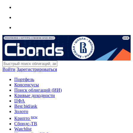
РЕКЛАМА • HTTPS://WWW.HSE.RU/
Войти
Зарегистрироваться
Портфель
Консенсусы
Поиск облигаций (ИИ)
Кривые доходности
ЦФА
Best bid/ask
Золото
new
Крипто
Сбондс-ТВ
Watchlist