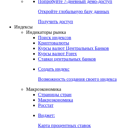
Попробуйте
7-дневный
демо-доступ
Откройте глобальную базу данных
Получить доступ
Индексы
Индикаторы рынка
Поиск индексов
Криптовалюты
Курсы валют Центральных Банков
Курсы валют Forex
Ставки центральных банков
Создать индекс
Возможность создания своего индекса
Макроэкономика
Страницы стран
Макроэкономика
Росстат
Виджет:
Карта процентных ставок