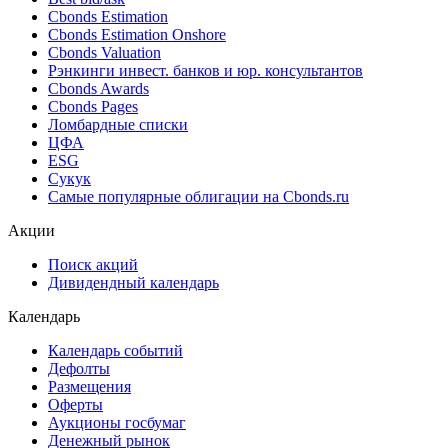
Cbonds Estimation
Cbonds Estimation Onshore
Cbonds Valuation
Рэнкинги инвест. банков и юр. консультантов
Cbonds Awards
Cbonds Pages
Ломбардные списки
ЦФА
ESG
Сукук
Самые популярные облигации на Cbonds.ru
Акции
Поиск акций
Дивидендный календарь
Календарь
Календарь событий
Дефолты
Размещения
Оферты
Аукционы госбумаг
Денежный рынок