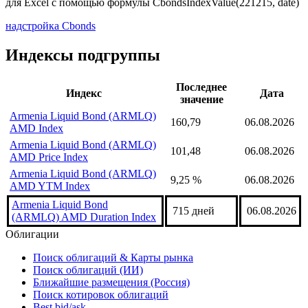
для Excel с помощью формулы
CbondsIndexValue(221215, date)
надстройка Cbonds
Индексы подгруппы
Последнее
Индекс
Дата
значение
Armenia Liquid Bond (ARMLQ)
160,79
06.08.2026
AMD Index
Armenia Liquid Bond (ARMLQ)
101,48
06.08.2026
AMD Price Index
Armenia Liquid Bond (ARMLQ)
9,25 %
06.08.2026
AMD YTM Index
Armenia Liquid Bond
715 дней
06.08.2026
(ARMLQ) AMD Duration Index
Облигации
Поиск облигаций & Карты рынка
Поиск облигаций (ИИ)
Ближайшие размещения (Россия)
Поиск котировок облигаций
Best bid/ask