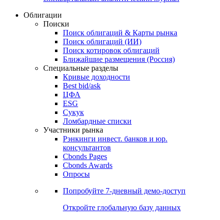
Облигации
Поиски
Поиск облигаций & Карты рынка
Поиск облигаций (ИИ)
Поиск котировок облигаций
Ближайшие размещения (Россия)
Специальные разделы
Кривые доходности
Best bid/ask
ЦФА
ESG
Сукук
Ломбардные списки
Участники рынка
Рэнкинги инвест. банков и юр.
консультантов
Cbonds Pages
Cbonds Awards
Опросы
Попробуйте
7-дневный
демо-доступ
Откройте глобальную базу данных