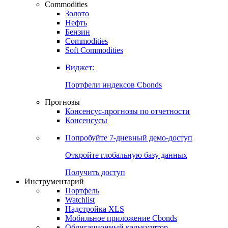
Commodities
Золото
Нефть
Бензин
Commodities
Soft Commodities
Виджет:
Портфели индексов Cbonds
Прогнозы
Консенсус-прогнозы по отчетности
Консенсусы
Попробуйте
7-дневный
демо-доступ
Откройте глобальную базу данных
Получить доступ
Инструментарий
Портфель
Watchlist
Надстройка XLS
Мобильное приложение Cbonds
Облигационный калькулятор