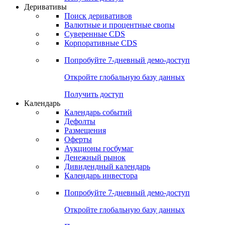
Откройте глобальную базу данных
Получить доступ
Деривативы
Поиск деривативов
Валютные и процентные свопы
Суверенные CDS
Корпоративные CDS
Попробуйте
7-дневный
демо-доступ
Откройте глобальную базу данных
Получить доступ
Календарь
Календарь событий
Дефолты
Размещения
Оферты
Аукционы госбумаг
Денежный рынок
Дивидендный календарь
Календарь инвестора