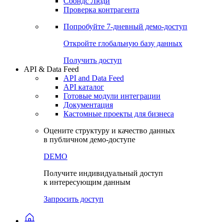
Сохраненные запросы
Виджеты акций и облигаций
Чат
Сбондс Люди
Проверка контрагента
Попробуйте
7-дневный
демо-доступ
Откройте глобальную базу данных
Получить доступ
API & Data Feed
API and Data Feed
API каталог
Готовые модули интеграции
Документация
Кастомные проекты для бизнеса
Оцените структуру и качество данных
в публичном демо-доступе
DEMO
Получите индивидуальный доступ
к интересующим данным