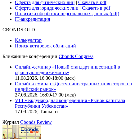
Карьера в Cbonds
Руководство пользователя сайта
Функциональные характеристики сайта
|
Скачать в pdf
Описание процессов жизненного цикла сайта
Оферта для физических лиц
|
Скачать в pdf
Оферта для юридических лиц
|
Скачать в pdf
Политика обработки персональных данных (pdf)
IT-аккредитация
CBONDS OLD
Калькулятор
Поиск котировок облигаций
Ближайшие конференции
Cbonds Congress
Онлайн-семинар «Новый стандарт инвестиций в
офисную недвижимость»
11.08.2026, 16:30-18:00 (мск)
Онлайн-семинар «Доступ иностранных инвесторов на
индийский рынок»
27.08.2026, 16:00-17:00 (мск)
VIII международная конференция «Рынок капитала
Республики Узбекистан»
17.09.2026, Ташкент