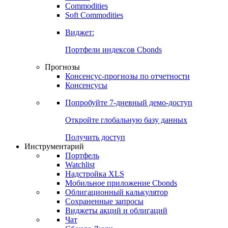
Commodities
Золото
Нефть
Бензин
Commodities
Soft Commodities
Виджет:
Портфели индексов Cbonds
Прогнозы
Консенсус-прогнозы по отчетности
Консенсусы
Попробуйте
7-дневный
демо-доступ
Откройте глобальную базу данных
Получить доступ
Инструментарий
Портфель
Watchlist
Надстройка XLS
Мобильное приложение Cbonds
Облигационный калькулятор