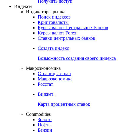
Попробуйте
7-дневный
демо-доступ
Откройте глобальную базу данных
Получить доступ
Индексы
Индикаторы рынка
Поиск индексов
Криптовалюты
Курсы валют Центральных Банков
Курсы валют Forex
Ставки центральных банков
Создать индекс
Возможность создания своего индекса
Макроэкономика
Страницы стран
Макроэкономика
Росстат
Виджет:
Карта процентных ставок