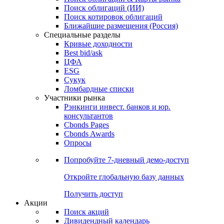
Облигации
Поиски
Поиск облигаций & Карты рынка
Поиск облигаций (ИИ)
Поиск котировок облигаций
Ближайшие размещения (Россия)
Специальные разделы
Кривые доходности
Best bid/ask
ЦФА
ESG
Сукук
Ломбардные списки
Участники рынка
Рэнкинги инвест. банков и юр.
консультантов
Cbonds Pages
Cbonds Awards
Опросы
Попробуйте
7-дневный
демо-доступ
Откройте глобальную базу данных