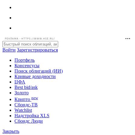
РЕКЛАМА • HTTPS://WWW.HSE.RU/
Войти
Зарегистрироваться
Портфель
Консенсусы
Поиск облигаций (ИИ)
Кривые доходности
ЦФА
Best bid/ask
Золото
new
Крипто
Сбондс-ТВ
Watchlist