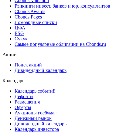
Best bid/ask
Cbonds Estimation
Cbonds Estimation Onshore
Cbonds Valuation
Рэнкинги инвест. банков и юр. консультантов
Cbonds Awards
Cbonds Pages
Ломбардные списки
ЦФА
ESG
Сукук
Самые популярные облигации на Cbonds.ru
Акции
Поиск акций
Дивидендный календарь
Календарь
Календарь событий
Дефолты
Размещения
Оферты
Аукционы госбумаг