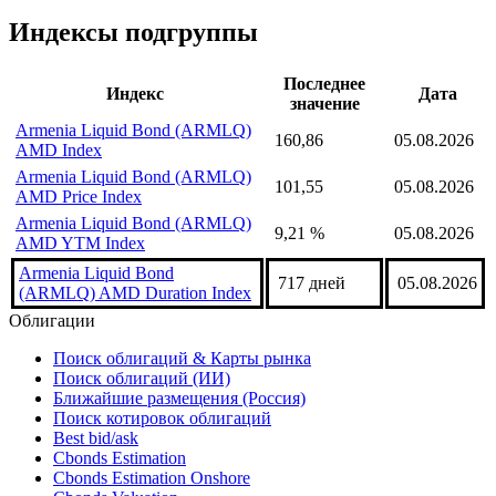
Значения индекса можно получить через
надстройку Cbonds
для Excel с помощью формулы
CbondsIndexValue(221221, date)
надстройка Cbonds
Индексы подгруппы
Последнее
Индекс
Дата
значение
Armenia Liquid Bond (ARMLQ)
160,86
05.08.2026
AMD Index
Armenia Liquid Bond (ARMLQ)
101,55
05.08.2026
AMD Price Index
Armenia Liquid Bond (ARMLQ)
9,21 %
05.08.2026
AMD YTM Index
Armenia Liquid Bond
717 дней
05.08.2026
(ARMLQ) AMD Duration Index
Облигации
Поиск облигаций & Карты рынка
Поиск облигаций (ИИ)
Ближайшие размещения (Россия)
Поиск котировок облигаций