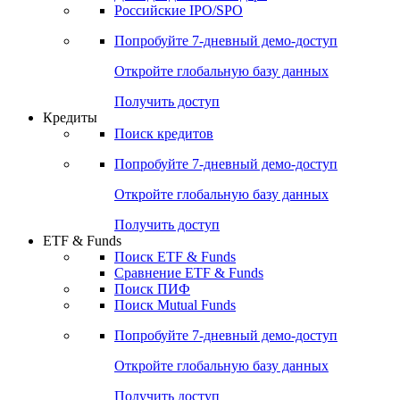
Получить доступ
Акции
Поиск акций
Дивидендный календарь
Российские IPO/SPO
Попробуйте
7-дневный
демо-доступ
Откройте глобальную базу данных
Получить доступ
Кредиты
Поиск кредитов
Попробуйте
7-дневный
демо-доступ
Откройте глобальную базу данных
Получить доступ
ETF & Funds
Поиск ETF & Funds
Сравнение ETF & Funds
Поиск ПИФ
Поиск Mutual Funds
Попробуйте
7-дневный
демо-доступ