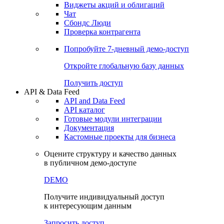
Виджеты акций и облигаций
Чат
Сбондс Люди
Проверка контрагента
Попробуйте
7-дневный
демо-доступ
Откройте глобальную базу данных
Получить доступ
API & Data Feed
API and Data Feed
API каталог
Готовые модули интеграции
Документация
Кастомные проекты для бизнеса
Оцените структуру и качество данных
в публичном демо-доступе
DEMO
Получите индивидуальный доступ
к интересующим данным
Запросить доступ