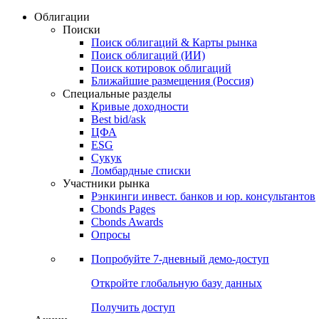
Облигации
Поиски
Поиск облигаций & Карты рынка
Поиск облигаций (ИИ)
Поиск котировок облигаций
Ближайшие размещения (Россия)
Специальные разделы
Кривые доходности
Best bid/ask
ЦФА
ESG
Сукук
Ломбардные списки
Участники рынка
Рэнкинги инвест. банков и юр. консультантов
Cbonds Pages
Cbonds Awards
Опросы
Попробуйте
7-дневный
демо-доступ
Откройте глобальную базу данных
Получить доступ