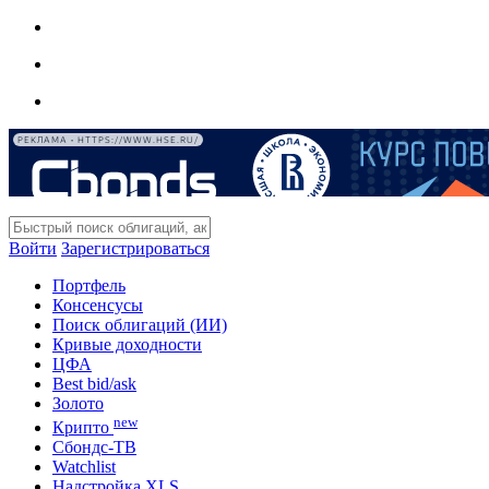
РЕКЛАМА • HTTPS://WWW.HSE.RU/
Войти
Зарегистрироваться
Портфель
Консенсусы
Поиск облигаций (ИИ)
Кривые доходности
ЦФА
Best bid/ask
Золото
new
Крипто
Сбондс-ТВ
Watchlist
Надстройка XLS