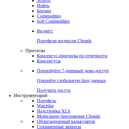
Золото
Нефть
Бензин
Commodities
Soft Commodities
Виджет:
Портфели индексов Cbonds
Прогнозы
Консенсус-прогнозы по отчетности
Консенсусы
Попробуйте
7-дневный
демо-доступ
Откройте глобальную базу данных
Получить доступ
Инструментарий
Портфель
Watchlist
Надстройка XLS
Мобильное приложение Cbonds
Облигационный калькулятор
Сохраненные запросы