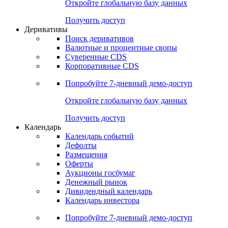
Откройте глобальную базу данных
Получить доступ
Деривативы
Поиск деривативов
Валютные и процентные свопы
Суверенные CDS
Корпоративные CDS
Попробуйте
7-дневный
демо-доступ
Откройте глобальную базу данных
Получить доступ
Календарь
Календарь событий
Дефолты
Размещения
Оферты
Аукционы госбумаг
Денежный рынок
Дивидендный календарь
Календарь инвестора
Попробуйте
7-дневный
демо-доступ