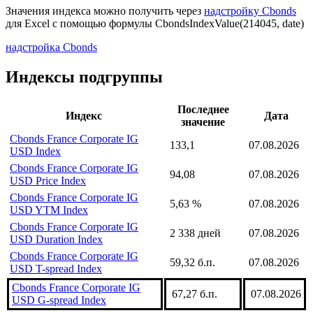
Значения индекса можно получить через
надстройку Cbonds
для Excel с помощью формулы
CbondsIndexValue(214045, date)
надстройка Cbonds
Индексы подгруппы
Последнее
Индекс
Дата
значение
Cbonds France Corporate IG
133,1
07.08.2026
USD Index
Cbonds France Corporate IG
94,08
07.08.2026
USD Price Index
Cbonds France Corporate IG
5,63 %
07.08.2026
USD YTM Index
Cbonds France Corporate IG
2 338 дней
07.08.2026
USD Duration Index
Cbonds France Corporate IG
59,32 б.п.
07.08.2026
USD T-spread Index
Cbonds France Corporate IG
67,27 б.п.
07.08.2026
USD G-spread Index