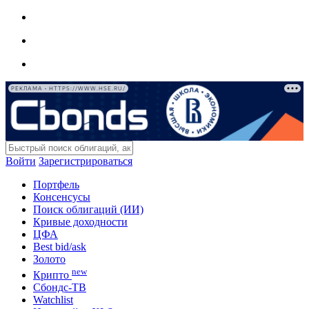
РЕКЛАМА • HTTPS://WWW.HSE.RU/
Войти
Зарегистрироваться
Портфель
Консенсусы
Поиск облигаций (ИИ)
Кривые доходности
ЦФА
Best bid/ask
Золото
new
Крипто
Сбондс-ТВ
Watchlist