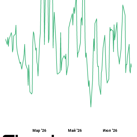
Мар '26
Май '26
Июл '26