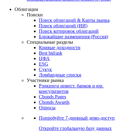
Облигации
Поиски
Поиск облигаций & Карты рынка
Поиск облигаций (ИИ)
Поиск котировок облигаций
Ближайшие размещения (Россия)
Специальные разделы
Кривые доходности
Best bid/ask
ЦФА
ESG
Сукук
Ломбардные списки
Участники рынка
Рэнкинги инвест. банков и юр.
консультантов
Cbonds Pages
Cbonds Awards
Опросы
Попробуйте
7-дневный
демо-доступ
Откройте глобальную базу данных