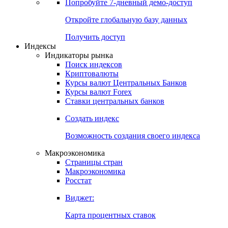
Попробуйте
7-дневный
демо-доступ
Откройте глобальную базу данных
Получить доступ
Индексы
Индикаторы рынка
Поиск индексов
Криптовалюты
Курсы валют Центральных Банков
Курсы валют Forex
Ставки центральных банков
Создать индекс
Возможность создания своего индекса
Макроэкономика
Страницы стран
Макроэкономика
Росстат
Виджет:
Карта процентных ставок