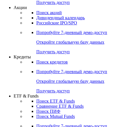
Получить доступ
Акции
Поиск акций
Дивидендный календарь
Российские IPO/SPO
Попробуйте
7-дневный
демо-доступ
Откройте глобальную базу данных
Получить доступ
Кредиты
Поиск кредитов
Попробуйте
7-дневный
демо-доступ
Откройте глобальную базу данных
Получить доступ
ETF & Funds
Поиск ETF & Funds
Сравнение ETF & Funds
Поиск ПИФ
Поиск Mutual Funds
Попробуйте
7-дневный
демо-доступ