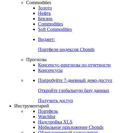
Commodities
Золото
Нефть
Бензин
Commodities
Soft Commodities
Виджет:
Портфели индексов Cbonds
Прогнозы
Консенсус-прогнозы по отчетности
Консенсусы
Попробуйте
7-дневный
демо-доступ
Откройте глобальную базу данных
Получить доступ
Инструментарий
Портфель
Watchlist
Надстройка XLS
Мобильное приложение Cbonds
Облигационный калькулятор