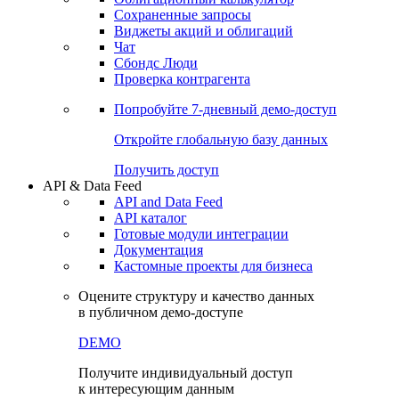
Сохраненные запросы
Виджеты акций и облигаций
Чат
Сбондс Люди
Проверка контрагента
Попробуйте
7-дневный
демо-доступ
Откройте глобальную базу данных
Получить доступ
API & Data Feed
API and Data Feed
API каталог
Готовые модули интеграции
Документация
Кастомные проекты для бизнеса
Оцените структуру и качество данных
в публичном демо-доступе
DEMO
Получите индивидуальный доступ
к интересующим данным