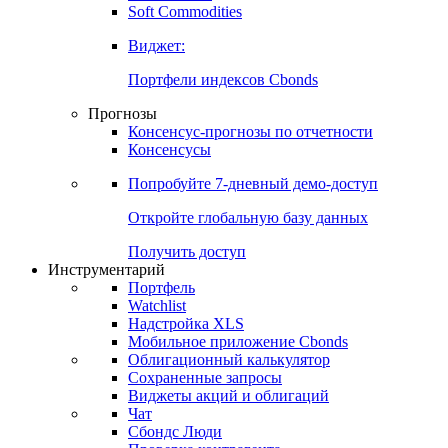
Soft Commodities
Виджет:
Портфели индексов Cbonds
Прогнозы
Консенсус-прогнозы по отчетности
Консенсусы
Попробуйте
7-дневный
демо-доступ
Откройте глобальную базу данных
Получить доступ
Инструментарий
Портфель
Watchlist
Надстройка XLS
Мобильное приложение Cbonds
Облигационный калькулятор
Сохраненные запросы
Виджеты акций и облигаций
Чат
Сбондс Люди