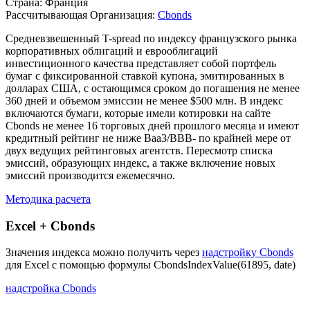
Страна: Франция
Рассчитывающая Организация:
Cbonds
Средневзвешенный T-spread по индексу французского рынка
корпоративных облигаций и еврооблигаций
инвестиционного качества представляет собой портфель
бумаг с фиксированной ставкой купона, эмитированных в
долларах США, с остающимся сроком до погашения не менее
360 дней и объемом эмиссии не менее $500 млн. В индекс
включаются бумаги, которые имели котировки на сайте
Cbonds не менее 16 торговых дней прошлого месяца и имеют
кредитный рейтинг не ниже Вaa3/ВBB- по крайней мере от
двух ведущих рейтинговых агентств. Пересмотр списка
эмиссий, образующих индекс, а также включение новых
эмиссий производится ежемесячно.
Методика расчета
Excel + Cbonds
Значения индекса можно получить через
надстройку Cbonds
для Excel с помощью формулы
CbondsIndexValue(61895, date)
надстройка Cbonds