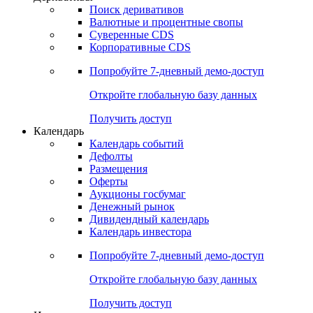
Поиск деривативов
Валютные и процентные свопы
Суверенные CDS
Корпоративные CDS
Попробуйте
7-дневный
демо-доступ
Откройте глобальную базу данных
Получить доступ
Календарь
Календарь событий
Дефолты
Размещения
Оферты
Аукционы госбумаг
Денежный рынок
Дивидендный календарь
Календарь инвестора
Попробуйте
7-дневный
демо-доступ
Откройте глобальную базу данных
Получить доступ