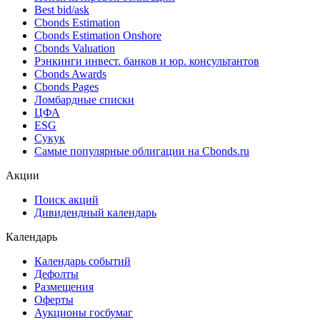
Best bid/ask
Cbonds Estimation
Cbonds Estimation Onshore
Cbonds Valuation
Рэнкинги инвест. банков и юр. консультантов
Cbonds Awards
Cbonds Pages
Ломбардные списки
ЦФА
ESG
Сукук
Самые популярные облигации на Cbonds.ru
Акции
Поиск акций
Дивидендный календарь
Календарь
Календарь событий
Дефолты
Размещения
Оферты
Аукционы госбумаг