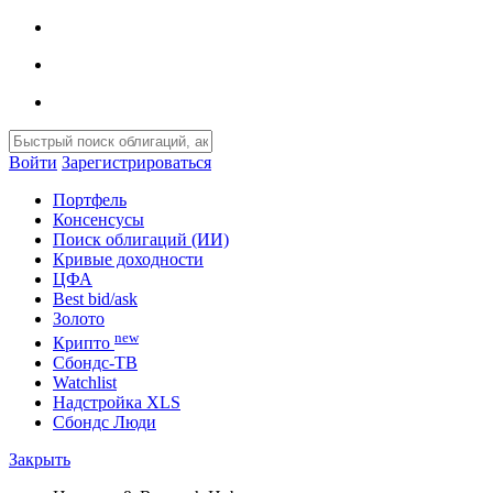
Войти
Зарегистрироваться
Портфель
Консенсусы
Поиск облигаций (ИИ)
Кривые доходности
ЦФА
Best bid/ask
Золото
new
Крипто
Сбондс-ТВ
Watchlist
Надстройка XLS
Сбондс Люди
Закрыть