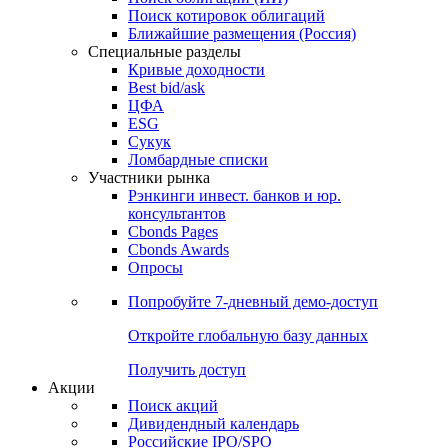
Поиск котировок облигаций
Ближайшие размещения (Россия)
Специальные разделы
Кривые доходности
Best bid/ask
ЦФА
ESG
Сукук
Ломбардные списки
Участники рынка
Рэнкинги инвест. банков и юр.
консультантов
Cbonds Pages
Cbonds Awards
Опросы
Попробуйте
7-дневный
демо-доступ
Откройте глобальную базу данных
Получить доступ
Акции
Поиск акций
Дивидендный календарь
Российские IPO/SPO