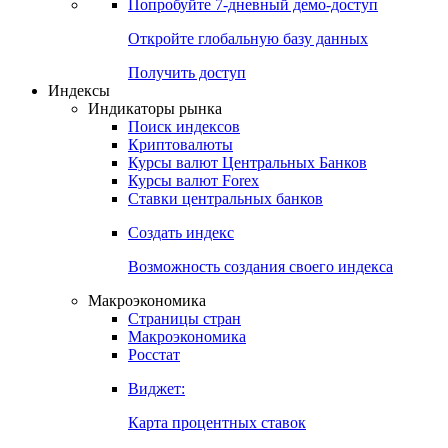
Попробуйте
7-дневный
демо-доступ
Откройте глобальную базу данных
Получить доступ
Индексы
Индикаторы рынка
Поиск индексов
Криптовалюты
Курсы валют Центральных Банков
Курсы валют Forex
Ставки центральных банков
Создать индекс
Возможность создания своего индекса
Макроэкономика
Страницы стран
Макроэкономика
Росстат
Виджет:
Карта процентных ставок