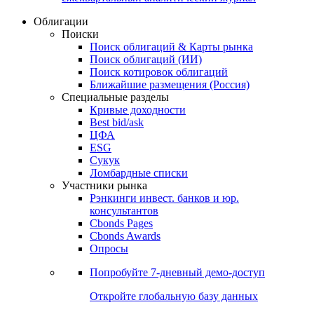
Облигации
Поиски
Поиск облигаций & Карты рынка
Поиск облигаций (ИИ)
Поиск котировок облигаций
Ближайшие размещения (Россия)
Специальные разделы
Кривые доходности
Best bid/ask
ЦФА
ESG
Сукук
Ломбардные списки
Участники рынка
Рэнкинги инвест. банков и юр.
консультантов
Cbonds Pages
Cbonds Awards
Опросы
Попробуйте
7-дневный
демо-доступ
Откройте глобальную базу данных