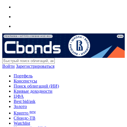
РЕКЛАМА • HTTPS://WWW.HSE.RU/
Войти
Зарегистрироваться
Портфель
Консенсусы
Поиск облигаций (ИИ)
Кривые доходности
ЦФА
Best bid/ask
Золото
new
Крипто
Сбондс-ТВ
Watchlist