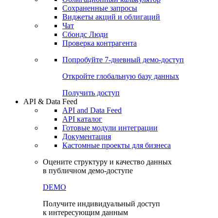
Сохраненные запросы
Виджеты акций и облигаций
Чат
Сбондс Люди
Проверка контрагента
Попробуйте
7-дневный
демо-доступ
Откройте глобальную базу данных
Получить доступ
API & Data Feed
API and Data Feed
API каталог
Готовые модули интеграции
Документация
Кастомные проекты для бизнеса
Оцените структуру и качество данных
в публичном демо-доступе
DEMO
Получите индивидуальный доступ
к интересующим данным