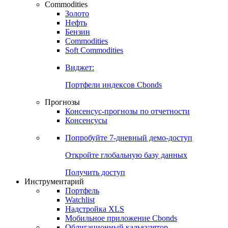
Commodities
Золото
Нефть
Бензин
Commodities
Soft Commodities
Виджет:
Портфели индексов Cbonds
Прогнозы
Консенсус-прогнозы по отчетности
Консенсусы
Попробуйте
7-дневный
демо-доступ
Откройте глобальную базу данных
Получить доступ
Инструментарий
Портфель
Watchlist
Надстройка XLS
Мобильное приложение Cbonds
Облигационный калькулятор