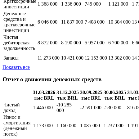
Краткосрочные
1 368 000
1 336 000
745 000
1 121 000
1 7
инвестиции
Денежные
средства и
6 046 000
11 837 000
7 408 000
10 304 000
13 
краткосрочные
инвестиции
Чистая
дебиторская
8 872 000
8 190 000
5 957 000
6 700 000
6 6
задолженность
Запасы
11 273 000
10 421 000
12 153 000
13 302 000
14 
Показать все
Отчет о движении денежных средств
31.03.2026
31.12.2025
30.09.2025
30.06.2025
31.03
тыс BRL
тыс BRL
тыс BRL
тыс BRL
тыс
Чистый
-10 285
1 446 000
-2 591 000
-530 000
816 0
доход
000
Износ и
амортизация
1 173 000
1 160 000
1 085 000
1 237 000
1 191
(денежный
поток)