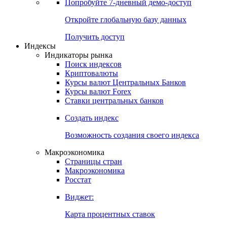
Попробуйте
7-дневный
демо-доступ
Откройте глобальную базу данных
Получить доступ
Индексы
Индикаторы рынка
Поиск индексов
Криптовалюты
Курсы валют Центральных Банков
Курсы валют Forex
Ставки центральных банков
Создать индекс
Возможность создания своего индекса
Макроэкономика
Страницы стран
Макроэкономика
Росстат
Виджет:
Карта процентных ставок