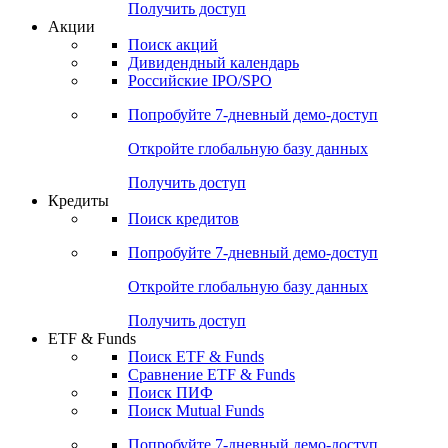
Получить доступ
Акции
Поиск акций
Дивидендный календарь
Российские IPO/SPO
Попробуйте
7-дневный
демо-доступ
Откройте глобальную базу данных
Получить доступ
Кредиты
Поиск кредитов
Попробуйте
7-дневный
демо-доступ
Откройте глобальную базу данных
Получить доступ
ETF & Funds
Поиск ETF & Funds
Сравнение ETF & Funds
Поиск ПИФ
Поиск Mutual Funds
Попробуйте
7-дневный
демо-доступ