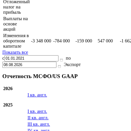
Отложенный
налог на
прибыль
Выплаты на
основе
акций
Изменения в
оборотном
-3 348 000
-784 000
-159 000
547 000
-1 66
капитале
Показать все
с
по
Экспорт
Отчетность МСФО/US GAAP
2026
I кв. англ.
2025
I кв. англ.
II кв. англ.
III кв. англ.
IV кв. англ.