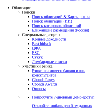
Облигации
Поиски
Поиск облигаций & Карты рынка
Поиск облигаций (ИИ)
Поиск котировок облигаций
Ближайшие размещения (Россия)
Специальные разделы
Кривые доходности
Best bid/ask
ЦФА
ESG
Сукук
Ломбардные списки
Участники рынка
Рэнкинги инвест. банков и юр.
консультантов
Cbonds Pages
Cbonds Awards
Опросы
Попробуйте
7-дневный
демо-доступ
Откройте глобальную базу данных