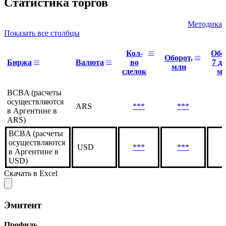
Статистика торгов
Методика
Показать все столбцы
Кол-
Обо
Оборот,
Биржа
Валюта
во
7 дн
млн
сделок
м
BCBA (расчеты
осуществляются
ARS
***
***
в Аргентине в
ARS)
BCBA (расчеты
осуществляются
USD
***
***
в Аргентине в
USD)
Скачать в Excel
Эмитент
Профиль