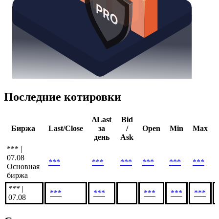
Последние котировки
ΔLast
Bid
Биржа
Last/Close
за
/
Open
Min
Max
день
Ask
*** |
07.08
***
***
***
***
***
***
Основная
биржа
*** |
***
***
***
***
***
07.08