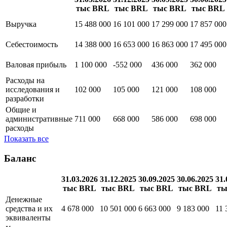
тыс BRL
тыс BRL
тыс BRL
тыс BRL
Выручка
15 488 000
16 101 000
17 299 000
17 857 000
Себестоимость
14 388 000
16 653 000
16 863 000
17 495 000
Валовая прибыль
1 100 000
-552 000
436 000
362 000
Расходы на
исследования и
102 000
105 000
121 000
108 000
разработки
Общие и
административные
711 000
668 000
586 000
698 000
расходы
Показать все
Баланс
31.03.2026
31.12.2025
30.09.2025
30.06.2025
31.
тыс BRL
тыс BRL
тыс BRL
тыс BRL
ты
Денежные
средства и их
4 678 000
10 501 000
6 663 000
9 183 000
11 
эквиваленты