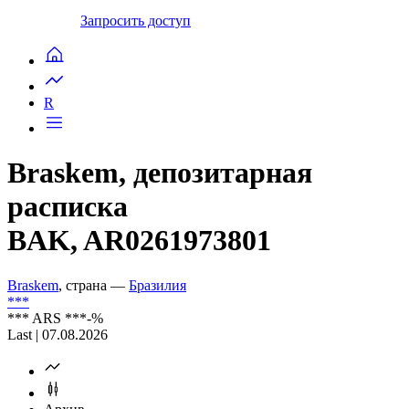
Запросить доступ
R
Braskem, депозитарная
расписка
BAK, AR0261973801
Braskem
, страна —
Бразилия
***
***
ARS
***
-%
Last | 07.08.2026