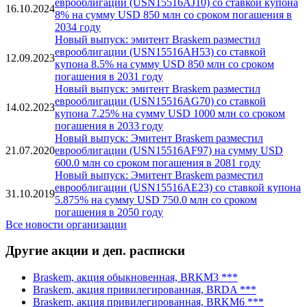
еврооблигации (USN15516AJ10) со ставкой купона
16.10.2024
8% на сумму USD 850 млн со сроком погашения в
2034 году
Новый выпуск: эмитент Braskem разместил
еврооблигации (USN15516AH53) со ставкой
12.09.2023
купона 8.5% на сумму USD 850 млн со сроком
погашения в 2031 году
Новый выпуск: эмитент Braskem разместил
еврооблигации (USN15516AG70) со ставкой
14.02.2023
купона 7.25% на сумму USD 1000 млн со сроком
погашения в 2033 году
Новый выпуск: Эмитент Braskem разместил
21.07.2020
еврооблигации (USN15516AF97) на сумму USD
600.0 млн со сроком погашения в 2081 году
Новый выпуск: Эмитент Braskem разместил
еврооблигации (USN15516AE23) со ставкой купона
31.10.2019
5.875% на сумму USD 750.0 млн со сроком
погашения в 2050 году
Все новости организации
Другие акции и деп. расписки
Braskem, акция обыкновенная, BRKM3 ***
Braskem, акция привилегированная, BRDA ***
Braskem, акция привилегированная, BRKM6 ***