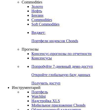
Commodities
Золото
Нефть
Бензин
Commodities
Soft Commodities
Виджет:
Портфели индексов Cbonds
Прогнозы
Консенсус-прогнозы по отчетности
Консенсусы
Попробуйте
7-дневный
демо-доступ
Откройте глобальную базу данных
Получить доступ
Инструментарий
Портфель
Watchlist
Надстройка XLS
Мобильное приложение Cbonds
Облигационный калькулятор