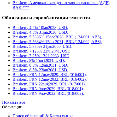
Braskem, Американская депозитарная расписка (АДР),
BAK ***
Облигации и еврооблигации эмитента
Braskem, 4.5% 10jan2028, USD,
Braskem, 4.5% 31jan2030, USD,
Braskem, 5.5386% 15dec2028, BRL (124/001, ABS),
Braskem, 5.5684% 15dec2031, BRL (124/002, ABS),
Braskem, 5.875% 31jan2050, USD,
Braskem, 7.125% 22jul2041, USD,
Braskem, 7.25% 13feb2033, USD,
Braskem, 8% 15oct2034, USD,
Braskem, 8.5% 12jan2031, USD,
Braskem, 8.5% 23jan2081, USD,
Braskem, FRN 12may2029, BRL (016/001),
Braskem, FRN 12may2032, BRL (016/002),
Braskem, FRN 22aug2029, BRL (017/001),
Braskem, FRN 9nov2029, BRL (018/001),
Braskem, FRN 9nov2032, BRL (018/002),
Показать все
Облигации
Поиск облигаций & Карты рынка