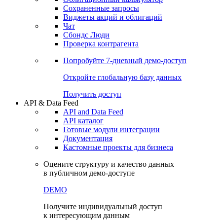
Сохраненные запросы
Виджеты акций и облигаций
Чат
Сбондс Люди
Проверка контрагента
Попробуйте
7-дневный
демо-доступ
Откройте глобальную базу данных
Получить доступ
API & Data Feed
API and Data Feed
API каталог
Готовые модули интеграции
Документация
Кастомные проекты для бизнеса
Оцените структуру и качество данных
в публичном демо-доступе
DEMO
Получите индивидуальный доступ
к интересующим данным