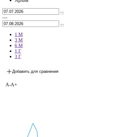
Архив
—
1 М
3 М
6 М
1 Г
3 Г
Добавить для сравнения