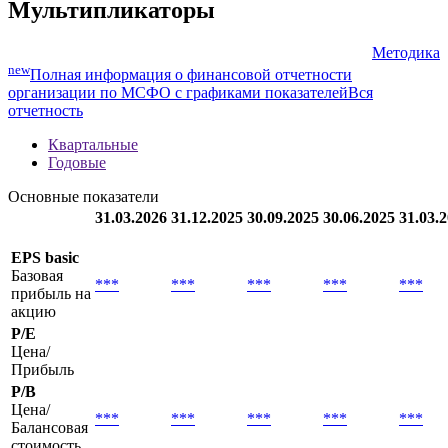
Мультипликаторы
Методика
new
Полная информация о финансовой отчетности
организации по МСФО с графиками показателей
Вся
отчетность
Квартальные
Годовые
Основные показатели
31.03.2026
31.12.2025
30.09.2025
30.06.2025
31.03.
EPS basic
Базовая
***
***
***
***
***
прибыль на
акцию
P/E
Цена/
Прибыль
P/B
Цена/
***
***
***
***
***
Балансовая
стоимость