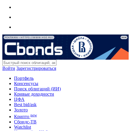
РЕКЛАМА • HTTPS://WWW.HSE.RU/
Войти
Зарегистрироваться
Портфель
Консенсусы
Поиск облигаций (ИИ)
Кривые доходности
ЦФА
Best bid/ask
Золото
new
Крипто
Сбондс-ТВ
Watchlist