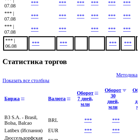
*** |
***
***
***
***
***
***
07.08
*** |
***
***
***
***
***
***
07.08
*** |
***
***
***
***
***
07.08
*** |
***
***
***
***
06.08
Статистика торгов
Методика
Показать все столбцы
Оборот
Об
Оборот
30
Биржа
Валюта
7 дней,
дней,
дн
млн
млн
м
B3 S.A. - Brasil,
BRL
***
***
Bolsa, Balcao
Latibex (Испания)
EUR
***
***
Дюссельдорфская