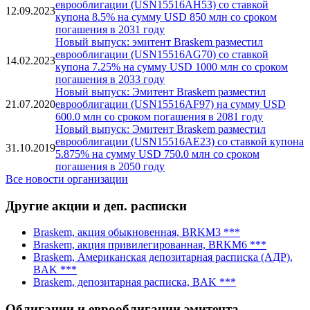
еврооблигации (USN15516AH53) со ставкой
12.09.2023
купона 8.5% на сумму USD 850 млн со сроком
погашения в 2031 году
Новый выпуск: эмитент Braskem разместил
еврооблигации (USN15516AG70) со ставкой
14.02.2023
купона 7.25% на сумму USD 1000 млн со сроком
погашения в 2033 году
Новый выпуск: Эмитент Braskem разместил
21.07.2020
еврооблигации (USN15516AF97) на сумму USD
600.0 млн со сроком погашения в 2081 году
Новый выпуск: Эмитент Braskem разместил
еврооблигации (USN15516AE23) со ставкой купона
31.10.2019
5.875% на сумму USD 750.0 млн со сроком
погашения в 2050 году
Все новости организации
Другие акции и деп. расписки
Braskem, акция обыкновенная, BRKM3 ***
Braskem, акция привилегированная, BRKM6 ***
Braskem, Американская депозитарная расписка (АДР),
BAK ***
Braskem, депозитарная расписка, BAK ***
Облигации и еврооблигации эмитента