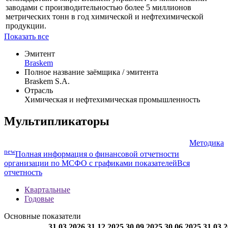
заводами с производительностью более 5 миллионов
метрических тонн в год химической и нефтехимической
продукции.
Показать все
Эмитент
Braskem
Полное название заёмщика / эмитента
Braskem S.A.
Отрасль
Химическая и нефтехимическая промышленность
Мультипликаторы
Методика
new
Полная информация о финансовой отчетности
организации по МСФО с графиками показателей
Вся
отчетность
Квартальные
Годовые
Основные показатели
31.03.2026
31.12.2025
30.09.2025
30.06.2025
31.03.