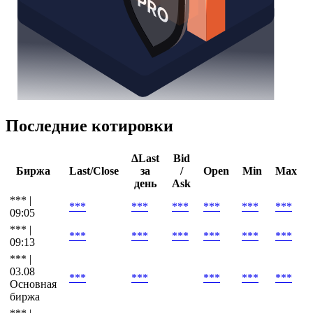
Последние котировки
ΔLast
Bid
Биржа
Last/Close
за
/
Open
Min
Max
день
Ask
*** |
***
***
***
***
***
***
09:05
*** |
***
***
***
***
***
***
09:13
*** |
03.08
***
***
***
***
***
Основная
биржа