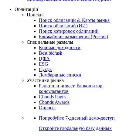
Облигации
Поиски
Поиск облигаций & Карты рынка
Поиск облигаций (ИИ)
Поиск котировок облигаций
Ближайшие размещения (Россия)
Специальные разделы
Кривые доходности
Best bid/ask
ЦФА
ESG
Сукук
Ломбардные списки
Участники рынка
Рэнкинги инвест. банков и юр.
консультантов
Cbonds Pages
Cbonds Awards
Опросы
Попробуйте
7-дневный
демо-доступ
Откройте глобальную базу данных