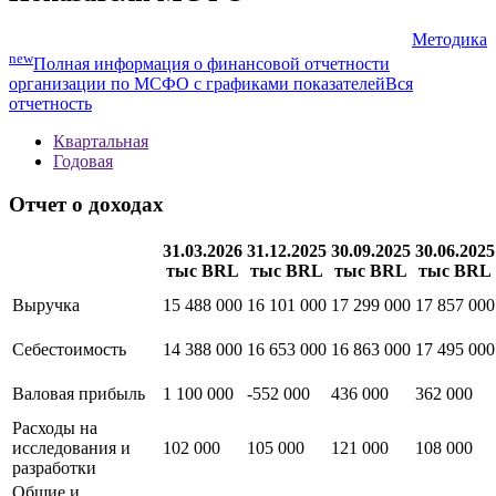
Методика
new
Полная информация о финансовой отчетности
организации по МСФО с графиками показателей
Вся
отчетность
Квартальная
Годовая
Отчет о доходах
31.03.2026
31.12.2025
30.09.2025
30.06.2025
тыс BRL
тыс BRL
тыс BRL
тыс BRL
Выручка
15 488 000
16 101 000
17 299 000
17 857 000
Себестоимость
14 388 000
16 653 000
16 863 000
17 495 000
Валовая прибыль
1 100 000
-552 000
436 000
362 000
Расходы на
исследования и
102 000
105 000
121 000
108 000
разработки
Общие и