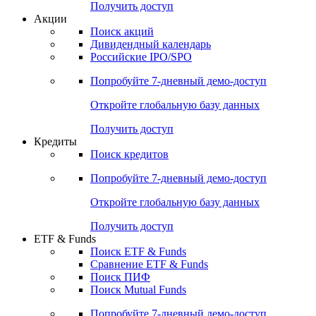
Получить доступ
Акции
Поиск акций
Дивидендный календарь
Российские IPO/SPO
Попробуйте
7-дневный
демо-доступ
Откройте глобальную базу данных
Получить доступ
Кредиты
Поиск кредитов
Попробуйте
7-дневный
демо-доступ
Откройте глобальную базу данных
Получить доступ
ETF & Funds
Поиск ETF & Funds
Сравнение ETF & Funds
Поиск ПИФ
Поиск Mutual Funds
Попробуйте
7-дневный
демо-доступ