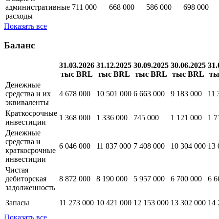
административные
711 000
668 000
586 000
698 000
расходы
Показать все
Баланс
31.03.2026
31.12.2025
30.09.2025
30.06.2025
31.
тыс BRL
тыс BRL
тыс BRL
тыс BRL
ты
Денежные
средства и их
4 678 000
10 501 000
6 663 000
9 183 000
11 
эквиваленты
Краткосрочные
1 368 000
1 336 000
745 000
1 121 000
1 7
инвестиции
Денежные
средства и
6 046 000
11 837 000
7 408 000
10 304 000
13 
краткосрочные
инвестиции
Чистая
дебиторская
8 872 000
8 190 000
5 957 000
6 700 000
6 6
задолженность
Запасы
11 273 000
10 421 000
12 153 000
13 302 000
14 
Показать все