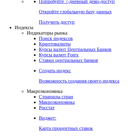
Попробуйте
7-дневный
демо-доступ
Откройте глобальную базу данных
Получить доступ
Индексы
Индикаторы рынка
Поиск индексов
Криптовалюты
Курсы валют Центральных Банков
Курсы валют Forex
Ставки центральных банков
Создать индекс
Возможность создания своего индекса
Макроэкономика
Страницы стран
Макроэкономика
Росстат
Виджет:
Карта процентных ставок