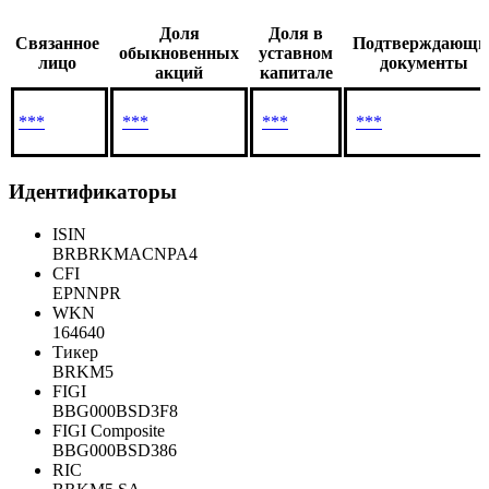
Доля
Доля в
Связанное
Подтверждающи
обыкновенных
уставном
лицо
документы
акций
капитале
***
***
***
***
Идентификаторы
ISIN
BRBRKMACNPA4
CFI
EPNNPR
WKN
164640
Тикер
BRKM5
FIGI
BBG000BSD3F8
FIGI Composite
BBG000BSD386
RIC