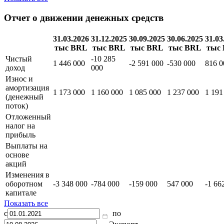
Отчет о движении денежных средств
31.03.2026
31.12.2025
30.09.2025
30.06.2025
31.03
тыс BRL
тыс BRL
тыс BRL
тыс BRL
тыс
Чистый
-10 285
1 446 000
-2 591 000
-530 000
816 0
доход
000
Износ и
амортизация
1 173 000
1 160 000
1 085 000
1 237 000
1 191
(денежный
поток)
Отложенный
налог на
прибыль
Выплаты на
основе
акций
Изменения в
оборотном
-3 348 000
-784 000
-159 000
547 000
-1 66
капитале
Показать все
с
по