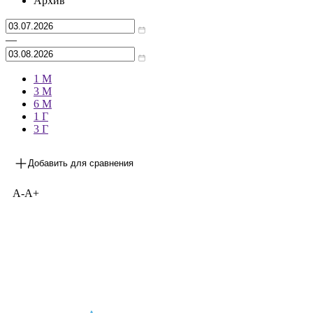
Архив
—
1 М
3 М
6 М
1 Г
3 Г
Добавить для сравнения