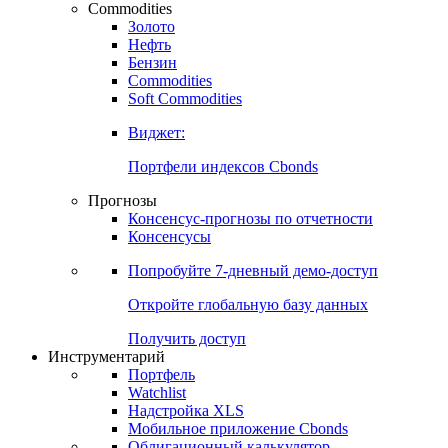
Commodities
Золото
Нефть
Бензин
Commodities
Soft Commodities
Виджет:
Портфели индексов Cbonds
Прогнозы
Консенсус-прогнозы по отчетности
Консенсусы
Попробуйте
7-дневный
демо-доступ
Откройте глобальную базу данных
Получить доступ
Инструментарий
Портфель
Watchlist
Надстройка XLS
Мобильное приложение Cbonds
Облигационный калькулятор