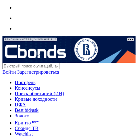
РЕКЛАМА • HTTPS://WWW.HSE.RU/
Войти
Зарегистрироваться
Портфель
Консенсусы
Поиск облигаций (ИИ)
Кривые доходности
ЦФА
Best bid/ask
Золото
new
Крипто
Сбондс-ТВ
Watchlist