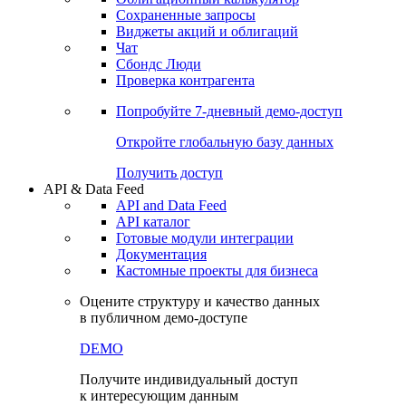
Сохраненные запросы
Виджеты акций и облигаций
Чат
Сбондс Люди
Проверка контрагента
Попробуйте
7-дневный
демо-доступ
Откройте глобальную базу данных
Получить доступ
API & Data Feed
API and Data Feed
API каталог
Готовые модули интеграции
Документация
Кастомные проекты для бизнеса
Оцените структуру и качество данных
в публичном демо-доступе
DEMO
Получите индивидуальный доступ
к интересующим данным