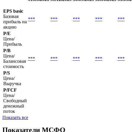
EPS basic
Базовая
***
***
***
***
***
прибыль на
акцию
P/E
Цена/
Прибыль
P/B
Цена/
***
***
***
***
***
Балансовая
стоимость
P/S
Цена/
Выручка
P/FCF
Цена/
Свободный
денежный
поток
Показать все
Показатели МСФО