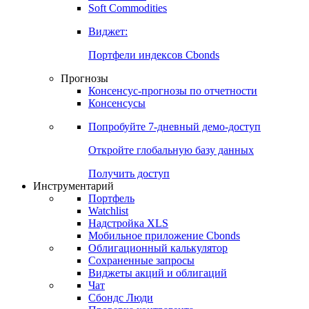
Золото
Нефть
Бензин
Commodities
Soft Commodities
Виджет:
Портфели индексов Cbonds
Прогнозы
Консенсус-прогнозы по отчетности
Консенсусы
Попробуйте
7-дневный
демо-доступ
Откройте глобальную базу данных
Получить доступ
Инструментарий
Портфель
Watchlist
Надстройка XLS
Мобильное приложение Cbonds
Облигационный калькулятор
Сохраненные запросы