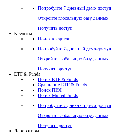
Акции
Поиск акций
Дивидендный календарь
Российские IPO/SPO
Попробуйте
7-дневный
демо-доступ
Откройте глобальную базу данных
Получить доступ
Кредиты
Поиск кредитов
Попробуйте
7-дневный
демо-доступ
Откройте глобальную базу данных
Получить доступ
ETF & Funds
Поиск ETF & Funds
Сравнение ETF & Funds
Поиск ПИФ
Поиск Mutual Funds
Попробуйте
7-дневный
демо-доступ