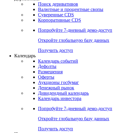
Откройте глобальную базу данных
Получить доступ
Деривативы
Поиск деривативов
Валютные и процентные свопы
Суверенные CDS
Корпоративные CDS
Попробуйте
7-дневный
демо-доступ
Откройте глобальную базу данных
Получить доступ
Календарь
Календарь событий
Дефолты
Размещения
Оферты
Аукционы госбумаг
Денежный рынок
Дивидендный календарь
Календарь инвестора
Попробуйте
7-дневный
демо-доступ