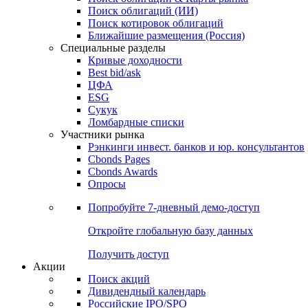
Облигации
Поиски
Поиск облигаций & Карты рынка
Поиск облигаций (ИИ)
Поиск котировок облигаций
Ближайшие размещения (Россия)
Специальные разделы
Кривые доходности
Best bid/ask
ЦФА
ESG
Сукук
Ломбардные списки
Участники рынка
Рэнкинги инвест. банков и юр. консультантов
Cbonds Pages
Cbonds Awards
Опросы
Попробуйте
7-дневный
демо-доступ
Откройте глобальную базу данных
Получить доступ