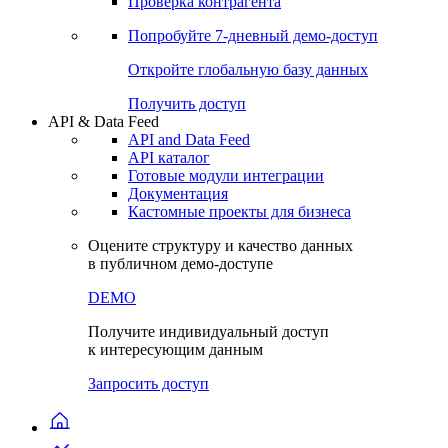
Виджеты акций и облигаций
Чат
Сбондс Люди
Проверка контрагента
Попробуйте
7-дневный
демо-доступ
Откройте глобальную базу данных
Получить доступ
API & Data Feed
API and Data Feed
API каталог
Готовые модули интеграции
Документация
Кастомные проекты для бизнеса
Оцените структуру и качество данных
в публичном демо-доступе
DEMO
Получите индивидуальный доступ
к интересующим данным
Запросить доступ