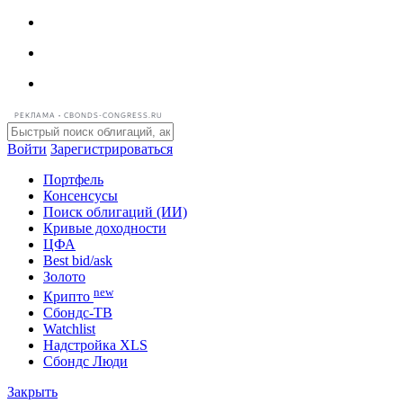
РЕКЛАМА • CBONDS-CONGRESS.RU
Войти
Зарегистрироваться
Портфель
Консенсусы
Поиск облигаций (ИИ)
Кривые доходности
ЦФА
Best bid/ask
Золото
new
Крипто
Сбондс-ТВ
Watchlist
Надстройка XLS