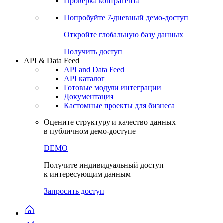
Виджеты акций и облигаций
Чат
Сбондс Люди
Проверка контрагента
Попробуйте
7-дневный
демо-доступ
Откройте глобальную базу данных
Получить доступ
API & Data Feed
API and Data Feed
API каталог
Готовые модули интеграции
Документация
Кастомные проекты для бизнеса
Оцените структуру и качество данных
в публичном демо-доступе
DEMO
Получите индивидуальный доступ
к интересующим данным
Запросить доступ