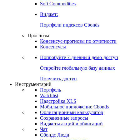
Золото
Нефть
Бензин
Commodities
Soft Commodities
Виджет:
Портфели индексов Cbonds
Прогнозы
Консенсус-прогнозы по отчетности
Консенсусы
Попробуйте
7-дневный
демо-доступ
Откройте глобальную базу данных
Получить доступ
Инструментарий
Портфель
Watchlist
Надстройка XLS
Мобильное приложение Cbonds
Облигационный калькулятор
Сохраненные запросы