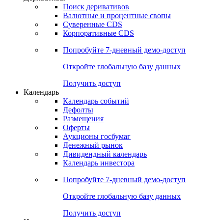
Откройте глобальную базу данных
Получить доступ
Деривативы
Поиск деривативов
Валютные и процентные свопы
Суверенные CDS
Корпоративные CDS
Попробуйте
7-дневный
демо-доступ
Откройте глобальную базу данных
Получить доступ
Календарь
Календарь событий
Дефолты
Размещения
Оферты
Аукционы госбумаг
Денежный рынок
Дивидендный календарь
Календарь инвестора
Попробуйте
7-дневный
демо-доступ