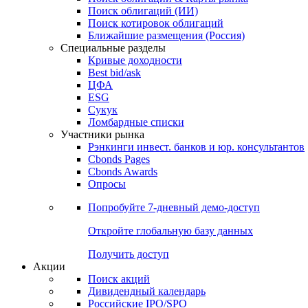
Облигации
Поиски
Поиск облигаций & Карты рынка
Поиск облигаций (ИИ)
Поиск котировок облигаций
Ближайшие размещения (Россия)
Специальные разделы
Кривые доходности
Best bid/ask
ЦФА
ESG
Сукук
Ломбардные списки
Участники рынка
Рэнкинги инвест. банков и юр. консультантов
Cbonds Pages
Cbonds Awards
Опросы
Попробуйте
7-дневный
демо-доступ
Откройте глобальную базу данных
Получить доступ