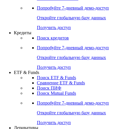
Акции
Поиск акций
Дивидендный календарь
Российские IPO/SPO
Попробуйте
7-дневный
демо-доступ
Откройте глобальную базу данных
Получить доступ
Кредиты
Поиск кредитов
Попробуйте
7-дневный
демо-доступ
Откройте глобальную базу данных
Получить доступ
ETF & Funds
Поиск ETF & Funds
Сравнение ETF & Funds
Поиск ПИФ
Поиск Mutual Funds
Попробуйте
7-дневный
демо-доступ