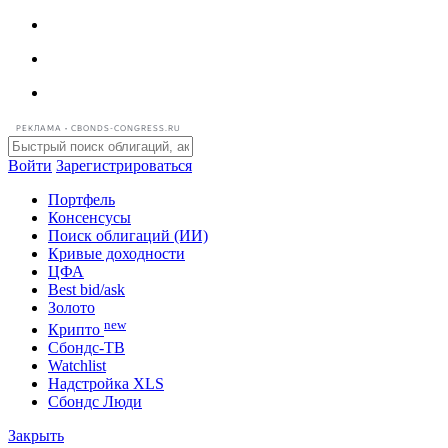
РЕКЛАМА • CBONDS-CONGRESS.RU
Войти
Зарегистрироваться
Портфель
Консенсусы
Поиск облигаций (ИИ)
Кривые доходности
ЦФА
Best bid/ask
Золото
new
Крипто
Сбондс-ТВ
Watchlist
Надстройка XLS