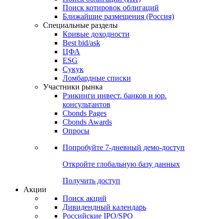
Поиск котировок облигаций
Ближайшие размещения (Россия)
Специальные разделы
Кривые доходности
Best bid/ask
ЦФА
ESG
Сукук
Ломбардные списки
Участники рынка
Рэнкинги инвест. банков и юр.
консультантов
Cbonds Pages
Cbonds Awards
Опросы
Попробуйте
7-дневный
демо-доступ
Откройте глобальную базу данных
Получить доступ
Акции
Поиск акций
Дивидендный календарь
Российские IPO/SPO