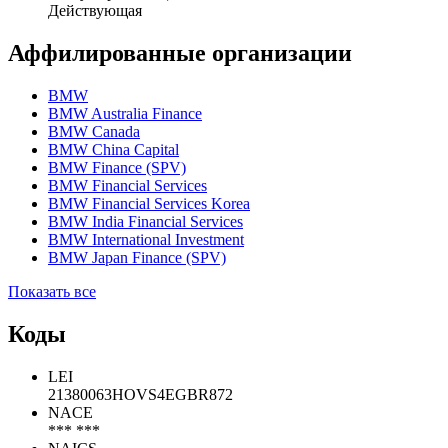
Действующая
Аффилированные организации
BMW
BMW Australia Finance
BMW Canada
BMW China Capital
BMW Finance (SPV)
BMW Financial Services
BMW Financial Services Korea
BMW India Financial Services
BMW International Investment
BMW Japan Finance (SPV)
Показать все
Коды
LEI
21380063HOVS4EGBR872
NACE
*** ***