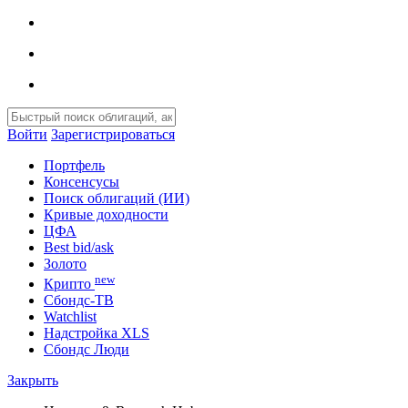
Войти
Зарегистрироваться
Портфель
Консенсусы
Поиск облигаций (ИИ)
Кривые доходности
ЦФА
Best bid/ask
Золото
new
Крипто
Сбондс-ТВ
Watchlist
Надстройка XLS
Сбондс Люди
Закрыть