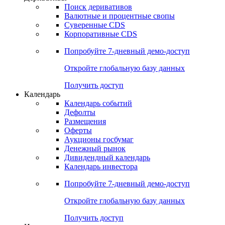
Поиск деривативов
Валютные и процентные свопы
Суверенные CDS
Корпоративные CDS
Попробуйте
7-дневный
демо-доступ
Откройте глобальную базу данных
Получить доступ
Календарь
Календарь событий
Дефолты
Размещения
Оферты
Аукционы госбумаг
Денежный рынок
Дивидендный календарь
Календарь инвестора
Попробуйте
7-дневный
демо-доступ
Откройте глобальную базу данных
Получить доступ