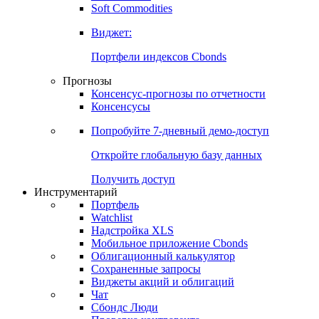
Soft Commodities
Виджет:
Портфели индексов Cbonds
Прогнозы
Консенсус-прогнозы по отчетности
Консенсусы
Попробуйте
7-дневный
демо-доступ
Откройте глобальную базу данных
Получить доступ
Инструментарий
Портфель
Watchlist
Надстройка XLS
Мобильное приложение Cbonds
Облигационный калькулятор
Сохраненные запросы
Виджеты акций и облигаций
Чат
Сбондс Люди