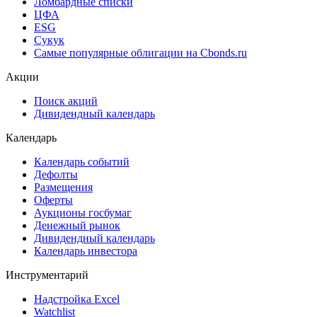
Ломбардные списки
ЦФА
ESG
Сукук
Самые популярные облигации на Cbonds.ru
Акции
Поиск акций
Дивидендный календарь
Календарь
Календарь событий
Дефолты
Размещения
Оферты
Аукционы госбумаг
Денежный рынок
Дивидендный календарь
Календарь инвестора
Инструментарий
Надстройка Excel
Watchlist