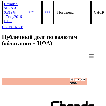
Bavarian
Sky S.A.,
0.313%
***
***
Погашена
CH020
17may2016,
CHF
Показать все
Публичный долг по валютам
(облигации + ЦФА)
400 млн GBP
400 млн GBP
100%
100%