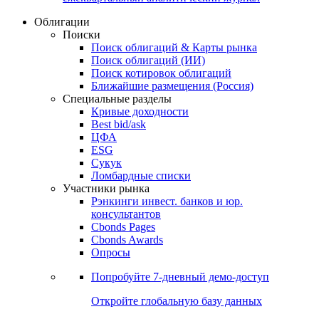
Облигации
Поиски
Поиск облигаций & Карты рынка
Поиск облигаций (ИИ)
Поиск котировок облигаций
Ближайшие размещения (Россия)
Специальные разделы
Кривые доходности
Best bid/ask
ЦФА
ESG
Сукук
Ломбардные списки
Участники рынка
Рэнкинги инвест. банков и юр.
консультантов
Cbonds Pages
Cbonds Awards
Опросы
Попробуйте
7-дневный
демо-доступ
Откройте глобальную базу данных