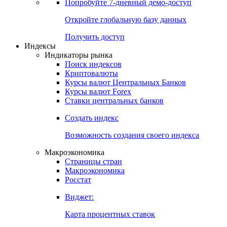
Попробуйте
7-дневный
демо-доступ
Откройте глобальную базу данных
Получить доступ
Индексы
Индикаторы рынка
Поиск индексов
Криптовалюты
Курсы валют Центральных Банков
Курсы валют Forex
Ставки центральных банков
Создать индекс
Возможность создания своего индекса
Макроэкономика
Страницы стран
Макроэкономика
Росстат
Виджет:
Карта процентных ставок