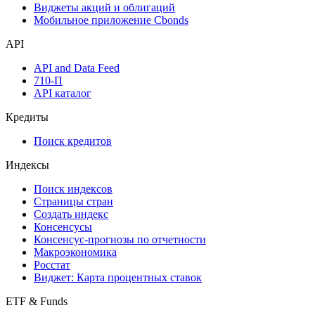
Виджеты акций и облигаций
Мобильное приложение Cbonds
API
API and Data Feed
710-П
API каталог
Кредиты
Поиск кредитов
Индексы
Поиск индексов
Страницы стран
Создать индекс
Консенсусы
Консенсус-прогнозы по отчетности
Макроэкономика
Росстат
Виджет: Карта процентных ставок
ETF & Funds