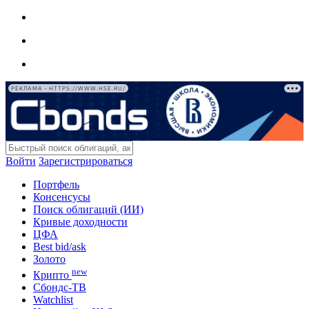
РЕКЛАМА • HTTPS://WWW.HSE.RU/
Войти
Зарегистрироваться
Портфель
Консенсусы
Поиск облигаций (ИИ)
Кривые доходности
ЦФА
Best bid/ask
Золото
new
Крипто
Сбондс-ТВ
Watchlist