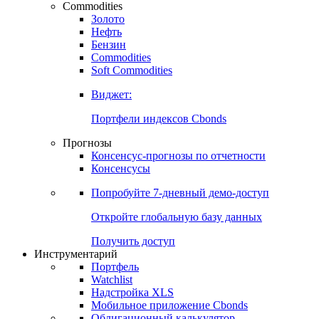
Commodities
Золото
Нефть
Бензин
Commodities
Soft Commodities
Виджет:
Портфели индексов Cbonds
Прогнозы
Консенсус-прогнозы по отчетности
Консенсусы
Попробуйте
7-дневный
демо-доступ
Откройте глобальную базу данных
Получить доступ
Инструментарий
Портфель
Watchlist
Надстройка XLS
Мобильное приложение Cbonds
Облигационный калькулятор