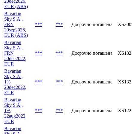
20dec2026,
EUR (ABS)
Bavarian
Sky S.A.,
FRN
***
***
Досрочно погашена
XS2009
20sep2026,
EUR (ABS)
Bavarian
Sky S.A.,
FRN
***
***
Досрочно погашена
XS1321
20dec2022,
EUR
Bavarian
Sky S.A.,
1%
***
***
Досрочно погашена
XS1321
20dec2022,
EUR
Bavarian
Sky S.A.,
1%
***
***
Досрочно погашена
XS1222
22aug2022,
EUR
Bavarian
Sky S.A.,