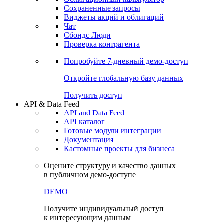
Сохраненные запросы
Виджеты акций и облигаций
Чат
Сбондс Люди
Проверка контрагента
Попробуйте
7-дневный
демо-доступ
Откройте глобальную базу данных
Получить доступ
API & Data Feed
API and Data Feed
API каталог
Готовые модули интеграции
Документация
Кастомные проекты для бизнеса
Оцените структуру и качество данных
в публичном демо-доступе
DEMO
Получите индивидуальный доступ
к интересующим данным