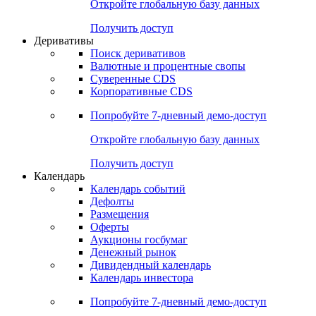
Откройте глобальную базу данных
Получить доступ
Деривативы
Поиск деривативов
Валютные и процентные свопы
Суверенные CDS
Корпоративные CDS
Попробуйте
7-дневный
демо-доступ
Откройте глобальную базу данных
Получить доступ
Календарь
Календарь событий
Дефолты
Размещения
Оферты
Аукционы госбумаг
Денежный рынок
Дивидендный календарь
Календарь инвестора
Попробуйте
7-дневный
демо-доступ