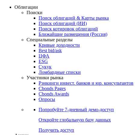
Облигации
Поиски
Поиск облигаций & Карты рынка
Поиск облигаций (ИИ)
Поиск котировок облигаций
Ближайшие размещения (Россия)
Специальные разделы
Кривые доходности
Best bid/ask
ЦФА
ESG
Сукук
Ломбардные списки
Участники рынка
Рэнкинги инвест. банков и юр. консультантов
Cbonds Pages
Cbonds Awards
Опросы
Попробуйте
7-дневный
демо-доступ
Откройте глобальную базу данных
Получить доступ