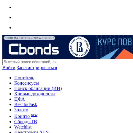
РЕКЛАМА • HTTPS://WWW.HSE.RU/
Войти
Зарегистрироваться
Портфель
Консенсусы
Поиск облигаций (ИИ)
Кривые доходности
ЦФА
Best bid/ask
Золото
new
Крипто
Сбондс-ТВ
Watchlist
Надстройка XLS