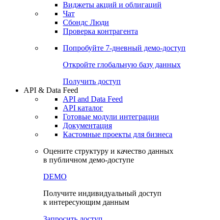
Виджеты акций и облигаций
Чат
Сбондс Люди
Проверка контрагента
Попробуйте
7-дневный
демо-доступ
Откройте глобальную базу данных
Получить доступ
API & Data Feed
API and Data Feed
API каталог
Готовые модули интеграции
Документация
Кастомные проекты для бизнеса
Оцените структуру и качество данных
в публичном демо-доступе
DEMO
Получите индивидуальный доступ
к интересующим данным
Запросить доступ