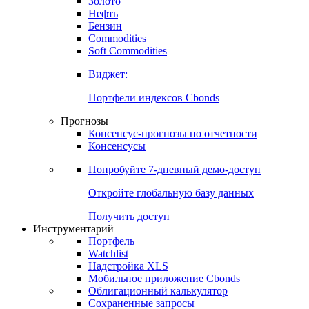
Золото
Нефть
Бензин
Commodities
Soft Commodities
Виджет:
Портфели индексов Cbonds
Прогнозы
Консенсус-прогнозы по отчетности
Консенсусы
Попробуйте
7-дневный
демо-доступ
Откройте глобальную базу данных
Получить доступ
Инструментарий
Портфель
Watchlist
Надстройка XLS
Мобильное приложение Cbonds
Облигационный калькулятор
Сохраненные запросы