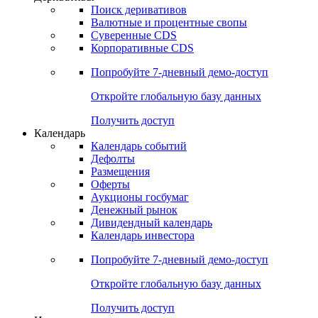
Откройте глобальную базу данных
Получить доступ
Деривативы
Поиск деривативов
Валютные и процентные свопы
Суверенные CDS
Корпоративные CDS
Попробуйте
7-дневный
демо-доступ
Откройте глобальную базу данных
Получить доступ
Календарь
Календарь событий
Дефолты
Размещения
Оферты
Аукционы госбумаг
Денежный рынок
Дивидендный календарь
Календарь инвестора
Попробуйте
7-дневный
демо-доступ