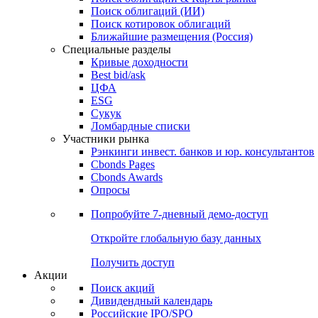
Облигации
Поиски
Поиск облигаций & Карты рынка
Поиск облигаций (ИИ)
Поиск котировок облигаций
Ближайшие размещения (Россия)
Специальные разделы
Кривые доходности
Best bid/ask
ЦФА
ESG
Сукук
Ломбардные списки
Участники рынка
Рэнкинги инвест. банков и юр. консультантов
Cbonds Pages
Cbonds Awards
Опросы
Попробуйте
7-дневный
демо-доступ
Откройте глобальную базу данных
Получить доступ