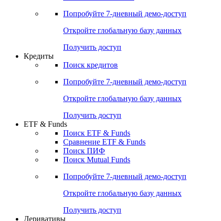
Акции
Поиск акций
Дивидендный календарь
Российские IPO/SPO
Попробуйте
7-дневный
демо-доступ
Откройте глобальную базу данных
Получить доступ
Кредиты
Поиск кредитов
Попробуйте
7-дневный
демо-доступ
Откройте глобальную базу данных
Получить доступ
ETF & Funds
Поиск ETF & Funds
Сравнение ETF & Funds
Поиск ПИФ
Поиск Mutual Funds
Попробуйте
7-дневный
демо-доступ