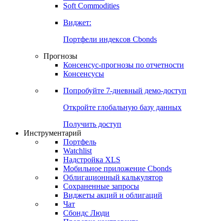
Золото
Нефть
Бензин
Commodities
Soft Commodities
Виджет:
Портфели индексов Cbonds
Прогнозы
Консенсус-прогнозы по отчетности
Консенсусы
Попробуйте
7-дневный
демо-доступ
Откройте глобальную базу данных
Получить доступ
Инструментарий
Портфель
Watchlist
Надстройка XLS
Мобильное приложение Cbonds
Облигационный калькулятор
Сохраненные запросы