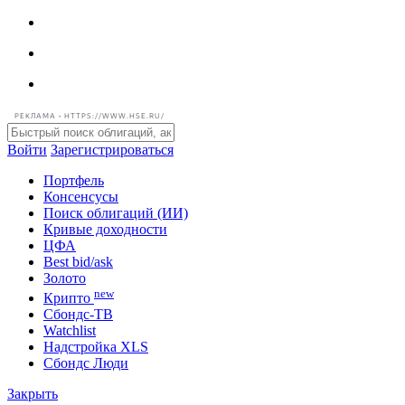
РЕКЛАМА • HTTPS://WWW.HSE.RU/
Войти
Зарегистрироваться
Портфель
Консенсусы
Поиск облигаций (ИИ)
Кривые доходности
ЦФА
Best bid/ask
Золото
new
Крипто
Сбондс-ТВ
Watchlist
Надстройка XLS