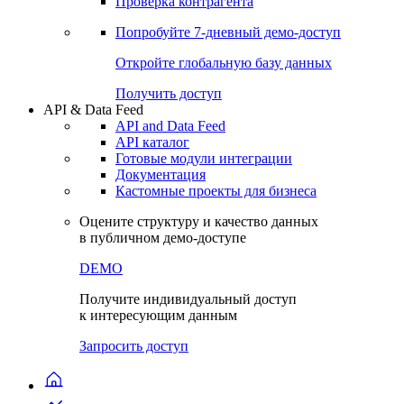
Виджеты акций и облигаций
Чат
Сбондс Люди
Проверка контрагента
Попробуйте
7-дневный
демо-доступ
Откройте глобальную базу данных
Получить доступ
API & Data Feed
API and Data Feed
API каталог
Готовые модули интеграции
Документация
Кастомные проекты для бизнеса
Оцените структуру и качество данных
в публичном демо-доступе
DEMO
Получите индивидуальный доступ
к интересующим данным
Запросить доступ