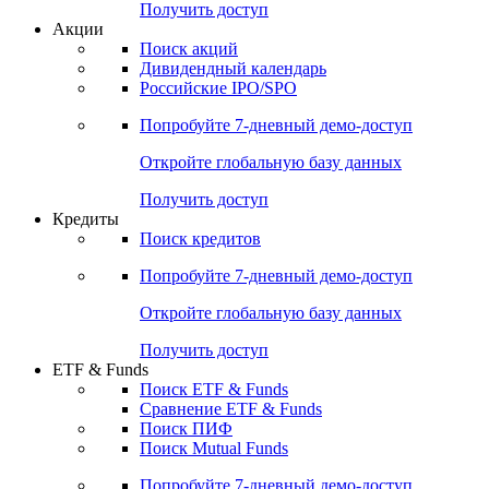
Получить доступ
Акции
Поиск акций
Дивидендный календарь
Российские IPO/SPO
Попробуйте
7-дневный
демо-доступ
Откройте глобальную базу данных
Получить доступ
Кредиты
Поиск кредитов
Попробуйте
7-дневный
демо-доступ
Откройте глобальную базу данных
Получить доступ
ETF & Funds
Поиск ETF & Funds
Сравнение ETF & Funds
Поиск ПИФ
Поиск Mutual Funds
Попробуйте
7-дневный
демо-доступ