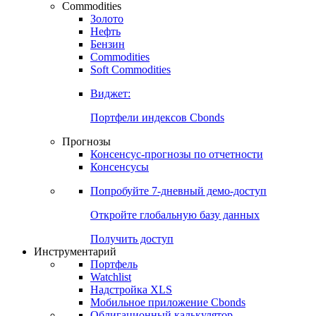
Commodities
Золото
Нефть
Бензин
Commodities
Soft Commodities
Виджет:
Портфели индексов Cbonds
Прогнозы
Консенсус-прогнозы по отчетности
Консенсусы
Попробуйте
7-дневный
демо-доступ
Откройте глобальную базу данных
Получить доступ
Инструментарий
Портфель
Watchlist
Надстройка XLS
Мобильное приложение Cbonds
Облигационный калькулятор