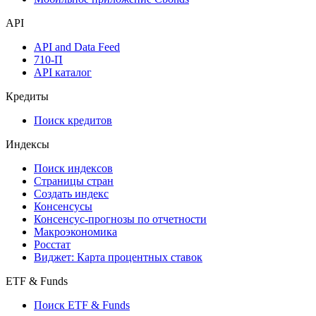
API
API and Data Feed
710-П
API каталог
Кредиты
Поиск кредитов
Индексы
Поиск индексов
Страницы стран
Создать индекс
Консенсусы
Консенсус-прогнозы по отчетности
Макроэкономика
Росстат
Виджет: Карта процентных ставок
ETF & Funds
Поиск ETF & Funds