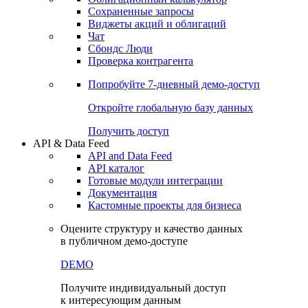
Сохраненные запросы
Виджеты акций и облигаций
Чат
Сбондс Люди
Проверка контрагента
Попробуйте
7-дневный
демо-доступ
Откройте глобальную базу данных
Получить доступ
API & Data Feed
API and Data Feed
API каталог
Готовые модули интеграции
Документация
Кастомные проекты для бизнеса
Оцените структуру и качество данных
в публичном демо-доступе
DEMO
Получите индивидуальный доступ
к интересующим данным