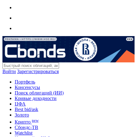
РЕКЛАМА • HTTPS://WWW.HSE.RU/
Войти
Зарегистрироваться
Портфель
Консенсусы
Поиск облигаций (ИИ)
Кривые доходности
ЦФА
Best bid/ask
Золото
new
Крипто
Сбондс-ТВ
Watchlist