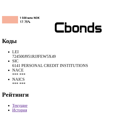
1 500 млн NOK
1 500 млн NOK
17.75%
17.75%
Коды
LEI
724500J951RJJFEW5X49
SIC
6141 PERSONAL CREDIT INSTITUTIONS
NACE
*** ***
NAICS
*** ***
Рейтинги
Текущие
История