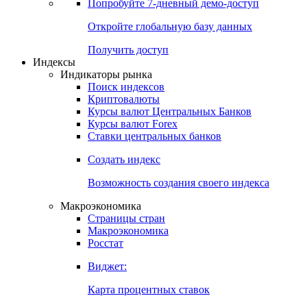
Попробуйте
7-дневный
демо-доступ
Откройте глобальную базу данных
Получить доступ
Индексы
Индикаторы рынка
Поиск индексов
Криптовалюты
Курсы валют Центральных Банков
Курсы валют Forex
Ставки центральных банков
Создать индекс
Возможность создания своего индекса
Макроэкономика
Страницы стран
Макроэкономика
Росстат
Виджет:
Карта процентных ставок