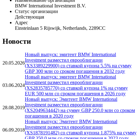
Наименование организации
BMW International Investment B.V.
Статус организации
Действующая
Адрес
Einsteinlaan 5 Rijswijk, Netherlands, 2289CC
Новости
Новый выпуск: эмитент BMW International
Investment разместил еврооблигации
20.05.2026
(XS3389229900) со ставкой купона 5.5% на сумму
GBP 300 млн со сроком погашения в 2032 году
Новый выпуск: эмитент BMW International
Investment разместил еврооблигации
03.06.2024
(XS2835785770) со ставкой купона 1% на сумму
EUR 500 млн со сроком погашения в 2026 году
Новый выпуск: Эмитент BMW International
Investment разместил еврооблигации
28.08.2019
(XS2049634442) на сумму GBP 250.0 млн со сроком
погашения в 2020 году
Новый выпуск: Эмитент BMW International
Investment разместил еврооблигации
06.09.2018
(XS1878191482) со ставкой купона 1.875% на сумму
GBP 350.0 млн со сроком погашения в 2023 году