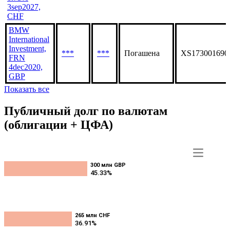
3sep2027,
CHF
BMW
International
Investment,
***
***
Погашена
XS173001690
FRN
4dec2020,
GBP
Показать все
Публичный долг по валютам
(облигации + ЦФА)
300 млн GBP
300 млн GBP
45.33%
45.33%
265 млн CHF
265 млн CHF
36.91%
36.91%