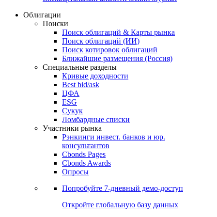
Облигации
Поиски
Поиск облигаций & Карты рынка
Поиск облигаций (ИИ)
Поиск котировок облигаций
Ближайшие размещения (Россия)
Специальные разделы
Кривые доходности
Best bid/ask
ЦФА
ESG
Сукук
Ломбардные списки
Участники рынка
Рэнкинги инвест. банков и юр.
консультантов
Cbonds Pages
Cbonds Awards
Опросы
Попробуйте
7-дневный
демо-доступ
Откройте глобальную базу данных