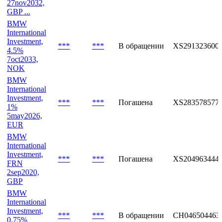
27nov2032,
GBP ...
BMW
International
Investment,
***
***
В обращении
XS291323600
4.5%
7oct2033,
NOK
BMW
International
Investment,
***
***
Погашена
XS283578577
1%
5may2026,
EUR
BMW
International
Investment,
***
***
Погашена
XS204963444
FRN
2sep2020,
GBP
BMW
International
Investment,
***
***
В обращении
CH046504463
0.75%