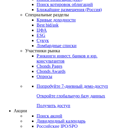
Поиск котировок облигаций
Ближайшие размещения (Россия)
Специальные разделы
Кривые доходности
Best bid/ask
ЦФА
ESG
Сукук
Ломбардные списки
Участники рынка
Рэнкинги инвест. банков и юр.
консультантов
Cbonds Pages
Cbonds Awards
Опросы
Попробуйте
7-дневный
демо-доступ
Откройте глобальную базу данных
Получить доступ
Акции
Поиск акций
Дивидендный календарь
Российские IPO/SPO