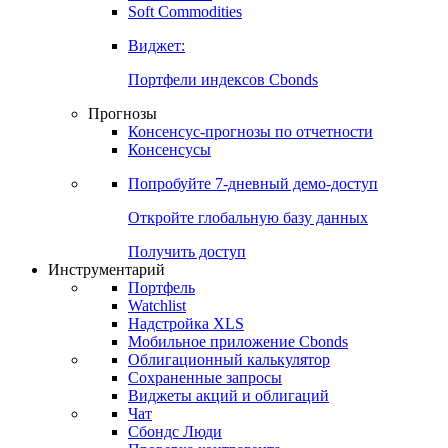
Soft Commodities
Виджет:
Портфели индексов Cbonds
Прогнозы
Консенсус-прогнозы по отчетности
Консенсусы
Попробуйте
7-дневный
демо-доступ
Откройте глобальную базу данных
Получить доступ
Инструментарий
Портфель
Watchlist
Надстройка XLS
Мобильное приложение Cbonds
Облигационный калькулятор
Сохраненные запросы
Виджеты акций и облигаций
Чат
Сбондс Люди