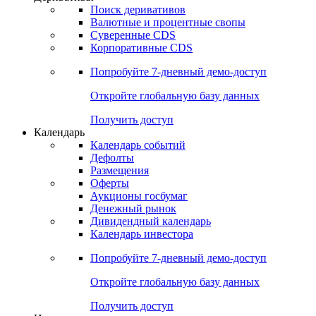
Поиск деривативов
Валютные и процентные свопы
Суверенные CDS
Корпоративные CDS
Попробуйте
7-дневный
демо-доступ
Откройте глобальную базу данных
Получить доступ
Календарь
Календарь событий
Дефолты
Размещения
Оферты
Аукционы госбумаг
Денежный рынок
Дивидендный календарь
Календарь инвестора
Попробуйте
7-дневный
демо-доступ
Откройте глобальную базу данных
Получить доступ