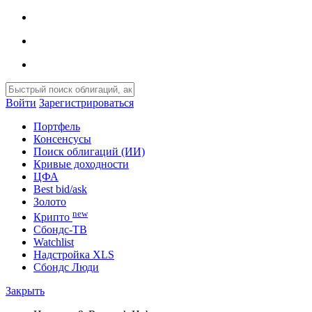
Войти
Зарегистрироваться
Портфель
Консенсусы
Поиск облигаций (ИИ)
Кривые доходности
ЦФА
Best bid/ask
Золото
new
Крипто
Сбондс-ТВ
Watchlist
Надстройка XLS
Сбондс Люди
Закрыть