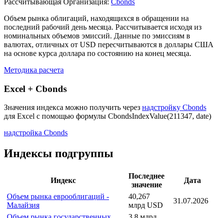
Рассчитывающая Организация:
Cbonds
Объем рынка облигаций, находящихся в обращении на
последний рабочий день месяца. Рассчитывается исходя из
номинальных объемов эмиссий. Данные по эмиссиям в
валютах, отличных от USD пересчитываются в доллары США
на основе курса доллара по состоянию на конец месяца.
Методика расчета
Excel + Cbonds
Значения индекса можно получить через
надстройку Cbonds
для Excel с помощью формулы
CbondsIndexValue(211347, date)
надстройка Cbonds
Индексы подгруппы
Последнее
Индекс
Дата
значение
Объем рынка еврооблигаций -
40,267
31.07.2026
Малайзия
млрд USD
Объем рынка государственных
3,8 млрд