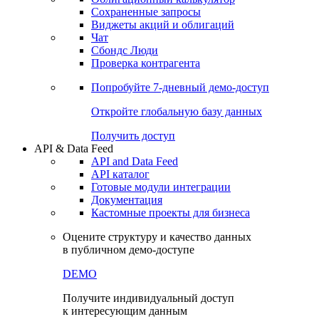
Сохраненные запросы
Виджеты акций и облигаций
Чат
Сбондс Люди
Проверка контрагента
Попробуйте
7-дневный
демо-доступ
Откройте глобальную базу данных
Получить доступ
API & Data Feed
API and Data Feed
API каталог
Готовые модули интеграции
Документация
Кастомные проекты для бизнеса
Оцените структуру и качество данных
в публичном демо-доступе
DEMO
Получите индивидуальный доступ
к интересующим данным