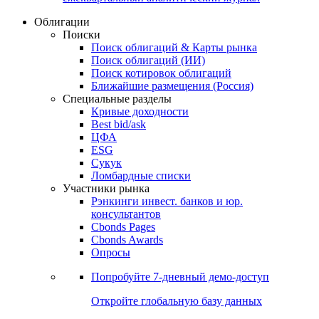
Облигации
Поиски
Поиск облигаций & Карты рынка
Поиск облигаций (ИИ)
Поиск котировок облигаций
Ближайшие размещения (Россия)
Специальные разделы
Кривые доходности
Best bid/ask
ЦФА
ESG
Сукук
Ломбардные списки
Участники рынка
Рэнкинги инвест. банков и юр.
консультантов
Cbonds Pages
Cbonds Awards
Опросы
Попробуйте
7-дневный
демо-доступ
Откройте глобальную базу данных