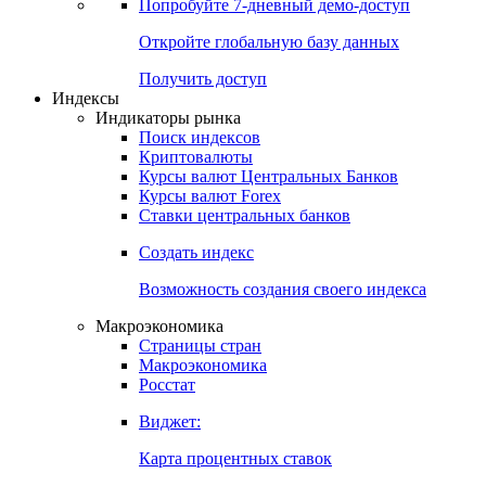
Попробуйте
7-дневный
демо-доступ
Откройте глобальную базу данных
Получить доступ
Индексы
Индикаторы рынка
Поиск индексов
Криптовалюты
Курсы валют Центральных Банков
Курсы валют Forex
Ставки центральных банков
Создать индекс
Возможность создания своего индекса
Макроэкономика
Страницы стран
Макроэкономика
Росстат
Виджет:
Карта процентных ставок