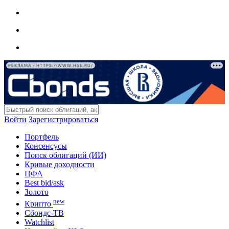
РЕКЛАМА • HTTPS://WWW.HSE.RU/
Войти
Зарегистрироваться
Портфель
Консенсусы
Поиск облигаций (ИИ)
Кривые доходности
ЦФА
Best bid/ask
Золото
new
Крипто
Сбондс-ТВ
Watchlist