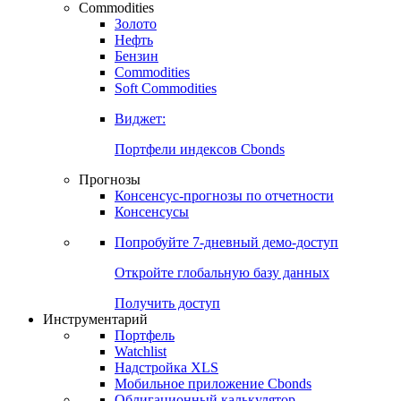
Commodities
Золото
Нефть
Бензин
Commodities
Soft Commodities
Виджет:
Портфели индексов Cbonds
Прогнозы
Консенсус-прогнозы по отчетности
Консенсусы
Попробуйте
7-дневный
демо-доступ
Откройте глобальную базу данных
Получить доступ
Инструментарий
Портфель
Watchlist
Надстройка XLS
Мобильное приложение Cbonds
Облигационный калькулятор