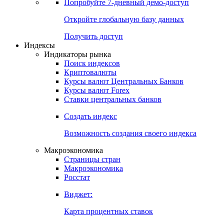
Попробуйте
7-дневный
демо-доступ
Откройте глобальную базу данных
Получить доступ
Индексы
Индикаторы рынка
Поиск индексов
Криптовалюты
Курсы валют Центральных Банков
Курсы валют Forex
Ставки центральных банков
Создать индекс
Возможность создания своего индекса
Макроэкономика
Страницы стран
Макроэкономика
Росстат
Виджет:
Карта процентных ставок