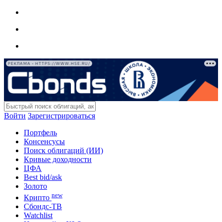
РЕКЛАМА • HTTPS://WWW.HSE.RU/
Войти
Зарегистрироваться
Портфель
Консенсусы
Поиск облигаций (ИИ)
Кривые доходности
ЦФА
Best bid/ask
Золото
new
Крипто
Сбондс-ТВ
Watchlist