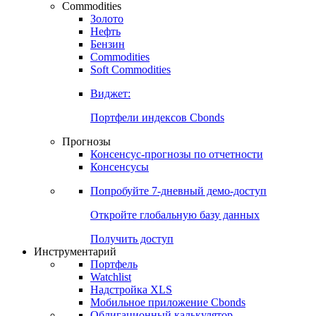
Commodities
Золото
Нефть
Бензин
Commodities
Soft Commodities
Виджет:
Портфели индексов Cbonds
Прогнозы
Консенсус-прогнозы по отчетности
Консенсусы
Попробуйте
7-дневный
демо-доступ
Откройте глобальную базу данных
Получить доступ
Инструментарий
Портфель
Watchlist
Надстройка XLS
Мобильное приложение Cbonds
Облигационный калькулятор