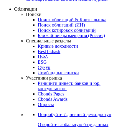
Облигации
Поиски
Поиск облигаций & Карты рынка
Поиск облигаций (ИИ)
Поиск котировок облигаций
Ближайшие размещения (Россия)
Специальные разделы
Кривые доходности
Best bid/ask
ЦФА
ESG
Сукук
Ломбардные списки
Участники рынка
Рэнкинги инвест. банков и юр.
консультантов
Cbonds Pages
Cbonds Awards
Опросы
Попробуйте
7-дневный
демо-доступ
Откройте глобальную базу данных