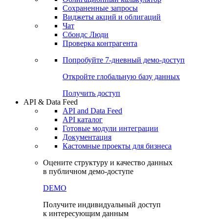
Сохраненные запросы
Виджеты акций и облигаций
Чат
Сбондс Люди
Проверка контрагента
Попробуйте
7-дневный
демо-доступ
Откройте глобальную базу данных
Получить доступ
API & Data Feed
API and Data Feed
API каталог
Готовые модули интеграции
Документация
Кастомные проекты для бизнеса
Оцените структуру и качество данных
в публичном демо-доступе
DEMO
Получите индивидуальный доступ
к интересующим данным