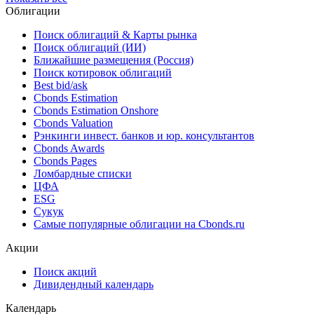
Объем новых выпусков
1,5 млрд
государственных
31.07.2026
USD
еврооблигаций - Малайзия
Показать все
Облигации
Поиск облигаций & Карты рынка
Поиск облигаций (ИИ)
Ближайшие размещения (Россия)
Поиск котировок облигаций
Best bid/ask
Cbonds Estimation
Cbonds Estimation Onshore
Cbonds Valuation
Рэнкинги инвест. банков и юр. консультантов
Cbonds Awards
Cbonds Pages
Ломбардные списки
ЦФА
ESG
Сукук
Самые популярные облигации на Cbonds.ru
Акции