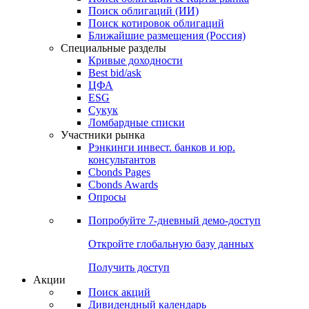
Облигации
Поиски
Поиск облигаций & Карты рынка
Поиск облигаций (ИИ)
Поиск котировок облигаций
Ближайшие размещения (Россия)
Специальные разделы
Кривые доходности
Best bid/ask
ЦФА
ESG
Сукук
Ломбардные списки
Участники рынка
Рэнкинги инвест. банков и юр.
консультантов
Cbonds Pages
Cbonds Awards
Опросы
Попробуйте
7-дневный
демо-доступ
Откройте глобальную базу данных