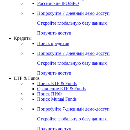
Получить доступ
Акции
Поиск акций
Дивидендный календарь
Российские IPO/SPO
Попробуйте
7-дневный
демо-доступ
Откройте глобальную базу данных
Получить доступ
Кредиты
Поиск кредитов
Попробуйте
7-дневный
демо-доступ
Откройте глобальную базу данных
Получить доступ
ETF & Funds
Поиск ETF & Funds
Сравнение ETF & Funds
Поиск ПИФ
Поиск Mutual Funds
Попробуйте
7-дневный
демо-доступ