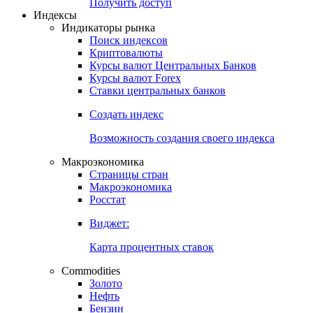
Попробуйте
7-дневный
демо-доступ
Откройте глобальную базу данных
Получить доступ
Индексы
Индикаторы рынка
Поиск индексов
Криптовалюты
Курсы валют Центральных Банков
Курсы валют Forex
Ставки центральных банков
Создать индекс
Возможность создания своего индекса
Макроэкономика
Страницы стран
Макроэкономика
Росстат
Виджет:
Карта процентных ставок