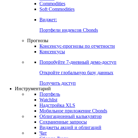
Commodities
Золото
Нефть
Бензин
Commodities
Soft Commodities
Виджет:
Портфели индексов Cbonds
Прогнозы
Консенсус-прогнозы по отчетности
Консенсусы
Попробуйте
7-дневный
демо-доступ
Откройте глобальную базу данных
Получить доступ
Инструментарий
Портфель
Watchlist
Надстройка XLS
Мобильное приложение Cbonds
Облигационный калькулятор