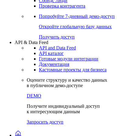
Сохраненные запросы
Виджеты акций и облигаций
Чат
Сбондс Люди
Проверка контрагента
Попробуйте
7-дневный
демо-доступ
Откройте глобальную базу данных
Получить доступ
API & Data Feed
API and Data Feed
API каталог
Готовые модули интеграции
Документация
Кастомные проекты для бизнеса
Оцените структуру и качество данных
в публичном демо-доступе
DEMO
Получите индивидуальный доступ
к интересующим данным