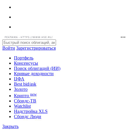
РЕКЛАМА • HTTPS://WWW.HSE.RU/
Войти
Зарегистрироваться
Портфель
Консенсусы
Поиск облигаций (ИИ)
Кривые доходности
ЦФА
Best bid/ask
Золото
new
Крипто
Сбондс-ТВ
Watchlist