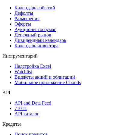
Поиск акций
Дивидендный календарь
Календарь
Календарь событий
Дефолты
Размещения
Оферты
Аукционы госбумаг
Денежный рынок
Дивидендный календарь
Календарь инвестора
Инструментарий
Надстройка Excel
Watchlist
Виджеты акций и облигаций
Мобильное приложение Cbonds
API
API and Data Feed
710-П
API каталог