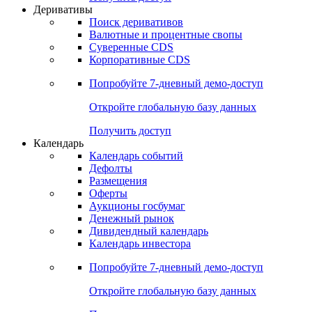
Откройте глобальную базу данных
Получить доступ
Деривативы
Поиск деривативов
Валютные и процентные свопы
Суверенные CDS
Корпоративные CDS
Попробуйте
7-дневный
демо-доступ
Откройте глобальную базу данных
Получить доступ
Календарь
Календарь событий
Дефолты
Размещения
Оферты
Аукционы госбумаг
Денежный рынок
Дивидендный календарь
Календарь инвестора