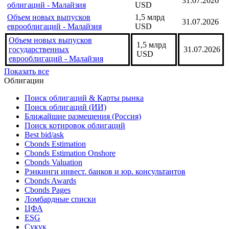
31.07.2026
облигаций - Малайзия
USD
Объем новых выпусков
1,5 млрд
31.07.2026
еврооблигаций - Малайзия
USD
Объем новых выпусков
1,5 млрд
государственных
31.07.2026
USD
еврооблигаций - Малайзия
Показать все
Облигации
Поиск облигаций & Карты рынка
Поиск облигаций (ИИ)
Ближайшие размещения (Россия)
Поиск котировок облигаций
Best bid/ask
Cbonds Estimation
Cbonds Estimation Onshore
Cbonds Valuation
Рэнкинги инвест. банков и юр. консультантов
Cbonds Awards
Cbonds Pages
Ломбардные списки
ЦФА
ESG
Сукук