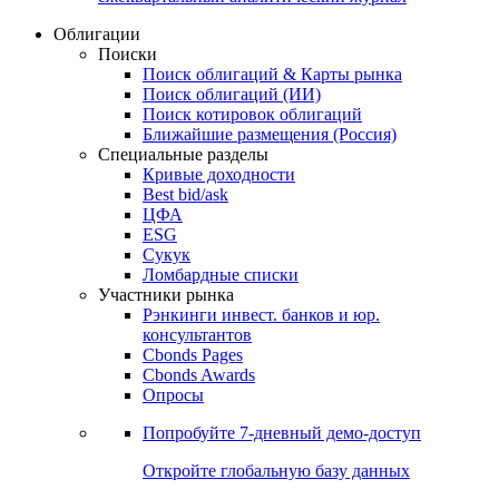
Облигации
Поиски
Поиск облигаций & Карты рынка
Поиск облигаций (ИИ)
Поиск котировок облигаций
Ближайшие размещения (Россия)
Специальные разделы
Кривые доходности
Best bid/ask
ЦФА
ESG
Сукук
Ломбардные списки
Участники рынка
Рэнкинги инвест. банков и юр.
консультантов
Cbonds Pages
Cbonds Awards
Опросы
Попробуйте
7-дневный
демо-доступ
Откройте глобальную базу данных