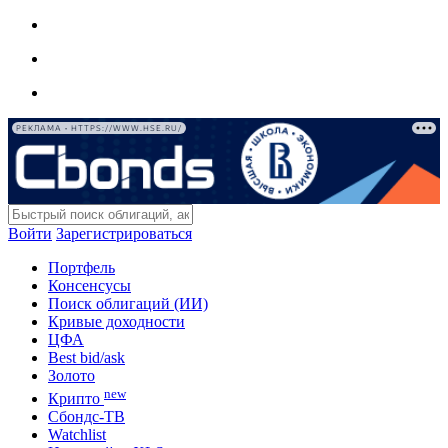
РЕКЛАМА • HTTPS://WWW.HSE.RU/
Войти
Зарегистрироваться
Портфель
Консенсусы
Поиск облигаций (ИИ)
Кривые доходности
ЦФА
Best bid/ask
Золото
new
Крипто
Сбондс-ТВ
Watchlist