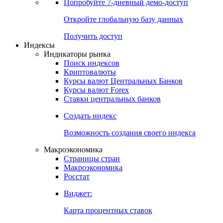
Попробуйте
7-дневный
демо-доступ
Откройте глобальную базу данных
Получить доступ
Индексы
Индикаторы рынка
Поиск индексов
Криптовалюты
Курсы валют Центральных Банков
Курсы валют Forex
Ставки центральных банков
Создать индекс
Возможность создания своего индекса
Макроэкономика
Страницы стран
Макроэкономика
Росстат
Виджет:
Карта процентных ставок