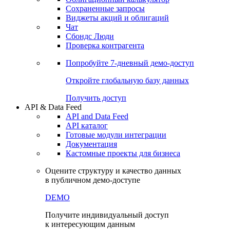
Сохраненные запросы
Виджеты акций и облигаций
Чат
Сбондс Люди
Проверка контрагента
Попробуйте
7-дневный
демо-доступ
Откройте глобальную базу данных
Получить доступ
API & Data Feed
API and Data Feed
API каталог
Готовые модули интеграции
Документация
Кастомные проекты для бизнеса
Оцените структуру и качество данных
в публичном демо-доступе
DEMO
Получите индивидуальный доступ
к интересующим данным