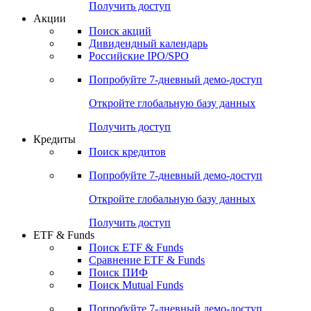
Получить доступ
Акции
Поиск акций
Дивидендный календарь
Российские IPO/SPO
Попробуйте
7-дневный
демо-доступ
Откройте глобальную базу данных
Получить доступ
Кредиты
Поиск кредитов
Попробуйте
7-дневный
демо-доступ
Откройте глобальную базу данных
Получить доступ
ETF & Funds
Поиск ETF & Funds
Сравнение ETF & Funds
Поиск ПИФ
Поиск Mutual Funds
Попробуйте
7-дневный
демо-доступ