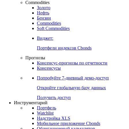
Commodities
Золото
Нефть
Бензин
Commodities
Soft Commodities
Виджет:
Портфели индексов Cbonds
Прогнозы
Консенсус-прогнозы по отчетности
Консенсусы
Попробуйте
7-дневный
демо-доступ
Откройте глобальную базу данных
Получить доступ
Инструментарий
Портфель
Watchlist
Надстройка XLS
Мобильное приложение Cbonds
Облигационный калькулятор