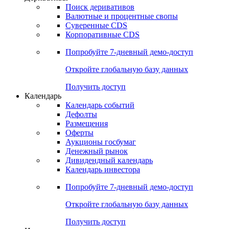
Откройте глобальную базу данных
Получить доступ
Деривативы
Поиск деривативов
Валютные и процентные свопы
Суверенные CDS
Корпоративные CDS
Попробуйте
7-дневный
демо-доступ
Откройте глобальную базу данных
Получить доступ
Календарь
Календарь событий
Дефолты
Размещения
Оферты
Аукционы госбумаг
Денежный рынок
Дивидендный календарь
Календарь инвестора
Попробуйте
7-дневный
демо-доступ