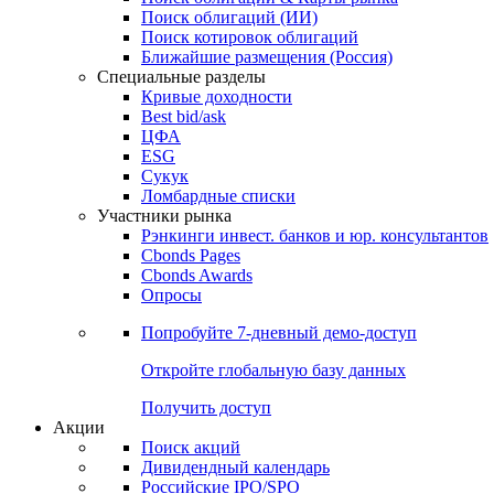
Облигации
Поиски
Поиск облигаций & Карты рынка
Поиск облигаций (ИИ)
Поиск котировок облигаций
Ближайшие размещения (Россия)
Специальные разделы
Кривые доходности
Best bid/ask
ЦФА
ESG
Сукук
Ломбардные списки
Участники рынка
Рэнкинги инвест. банков и юр. консультантов
Cbonds Pages
Cbonds Awards
Опросы
Попробуйте
7-дневный
демо-доступ
Откройте глобальную базу данных
Получить доступ