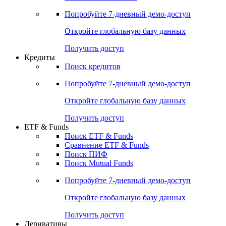
Акции
Поиск акций
Дивидендный календарь
Российские IPO/SPO
Попробуйте
7-дневный
демо-доступ
Откройте глобальную базу данных
Получить доступ
Кредиты
Поиск кредитов
Попробуйте
7-дневный
демо-доступ
Откройте глобальную базу данных
Получить доступ
ETF & Funds
Поиск ETF & Funds
Сравнение ETF & Funds
Поиск ПИФ
Поиск Mutual Funds
Попробуйте
7-дневный
демо-доступ