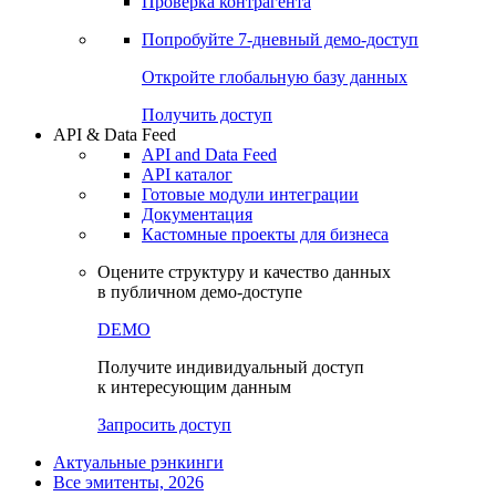
Виджеты акций и облигаций
Чат
Сбондс Люди
Проверка контрагента
Попробуйте
7-дневный
демо-доступ
Откройте глобальную базу данных
Получить доступ
API & Data Feed
API and Data Feed
API каталог
Готовые модули интеграции
Документация
Кастомные проекты для бизнеса
Оцените структуру и качество данных
в публичном демо-доступе
DEMO
Получите индивидуальный доступ
к интересующим данным
Запросить доступ