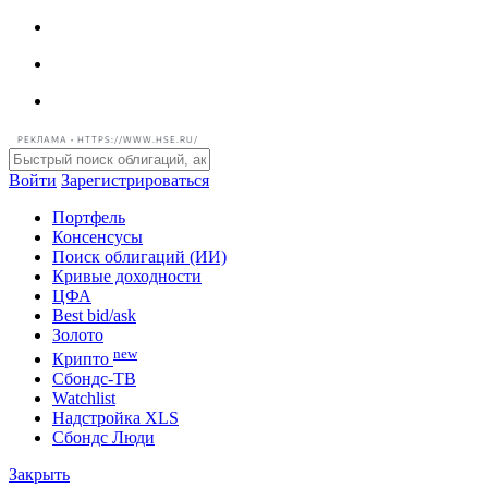
РЕКЛАМА • HTTPS://WWW.HSE.RU/
Войти
Зарегистрироваться
Портфель
Консенсусы
Поиск облигаций (ИИ)
Кривые доходности
ЦФА
Best bid/ask
Золото
new
Крипто
Сбондс-ТВ
Watchlist
Надстройка XLS