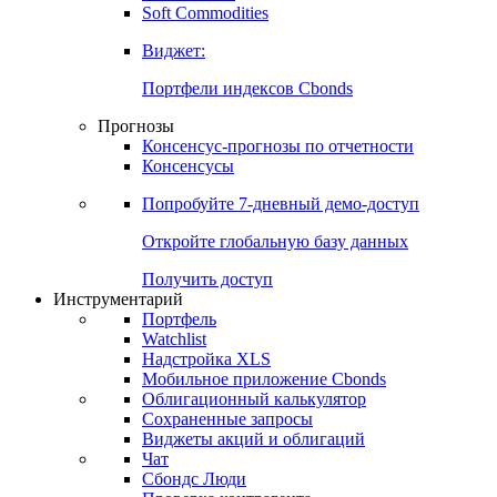
Золото
Нефть
Бензин
Commodities
Soft Commodities
Виджет:
Портфели индексов Cbonds
Прогнозы
Консенсус-прогнозы по отчетности
Консенсусы
Попробуйте
7-дневный
демо-доступ
Откройте глобальную базу данных
Получить доступ
Инструментарий
Портфель
Watchlist
Надстройка XLS
Мобильное приложение Cbonds
Облигационный калькулятор
Сохраненные запросы