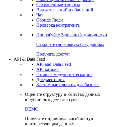
Сохраненные запросы
Виджеты акций и облигаций
Чат
Сбондс Люди
Проверка контрагента
Попробуйте
7-дневный
демо-доступ
Откройте глобальную базу данных
Получить доступ
API & Data Feed
API and Data Feed
API каталог
Готовые модули интеграции
Документация
Кастомные проекты для бизнеса
Оцените структуру и качество данных
в публичном демо-доступе
DEMO
Получите индивидуальный доступ
к интересующим данным