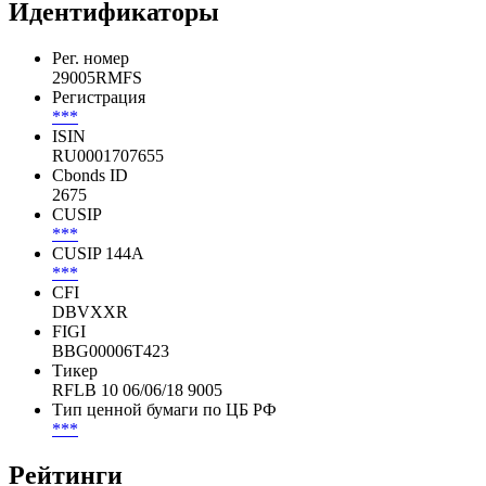
Идентификаторы
Рег. номер
29005RMFS
Регистрация
***
ISIN
RU0001707655
Cbonds ID
2675
CUSIP
***
CUSIP 144A
***
CFI
DBVXXR
FIGI
BBG00006T423
Тикер
RFLB 10 06/06/18 9005
Тип ценной бумаги по ЦБ РФ
***
Рейтинги