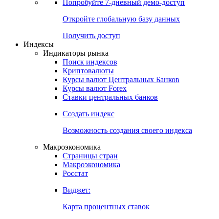
Попробуйте
7-дневный
демо-доступ
Откройте глобальную базу данных
Получить доступ
Индексы
Индикаторы рынка
Поиск индексов
Криптовалюты
Курсы валют Центральных Банков
Курсы валют Forex
Ставки центральных банков
Создать индекс
Возможность создания своего индекса
Макроэкономика
Страницы стран
Макроэкономика
Росстат
Виджет:
Карта процентных ставок