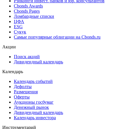
Рэнкинги инвест. банков и юр. консультантов
Cbonds Awards
Cbonds Pages
Ломбардные списки
ЦФА
ESG
Сукук
Самые популярные облигации на Cbonds.ru
Акции
Поиск акций
Дивидендный календарь
Календарь
Календарь событий
Дефолты
Размещения
Оферты
Аукционы госбумаг
Денежный рынок
Дивидендный календарь
Календарь инвестора
Инструментарий