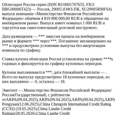
Облигации Россия серии (ISIN RU0001707655, FIGI
BBG00006T423) — Россия, 29005 (ОФЗ-ПК, SU29005RMFS4)
выпуск компании «Министерство Финансов Российской
Федерации» объёмом 4 819 896 000,00 RUB в обращении на
внебиржевом рынке. Выпуск имеет номинал 1 000 RUB и
торгуется как самостоятельный долговой инструмент.
Дата размещения — *** эмиссия прошла на внебиржевом
рынке в формате *** через ***. Погашение запланировано на
*** и предусмотрено условиями выпуска без амортизации
номинала по графику.
Ставка купона облигации Россия установлена на уровне ***%
годовых и фиксируется по графику купонных периодов.
Купоны выплачиваются ***, дата ближайшей выплаты — .
Всего по выпуску предусмотрено 18 купонных периодов, из
них выплачено — 0, осталось — 18.
Эмитент — Министерство Финансов Российской Федерации/
Россия/Государственный, с рейтингом
отАКРА(09.04.2025),АКРА(09.04.2025),АКРА(09.04.2025),АКРА
Pengyuan(12.06.2025),China Chengxin International Credit Rating
(CCXI) (19.05.2025),China Lianhe Credit
Ratings(28.05.2026),China Lianhe Credit