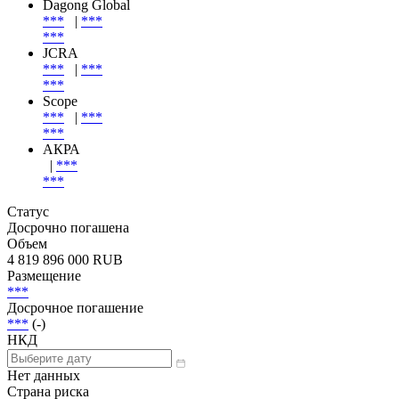
Dagong Global
***
|
***
***
JCRA
***
|
***
***
Scope
***
|
***
***
АКРА
|
***
***
Статус
Досрочно погашена
Объем
4 819 896 000 RUB
Размещение
***
Досрочное погашение
***
(-)
НКД
Нет данных
Страна риска