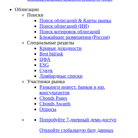
Облигации
Поиски
Поиск облигаций & Карты рынка
Поиск облигаций (ИИ)
Поиск котировок облигаций
Ближайшие размещения (Россия)
Специальные разделы
Кривые доходности
Best bid/ask
ЦФА
ESG
Сукук
Ломбардные списки
Участники рынка
Рэнкинги инвест. банков и юр.
консультантов
Cbonds Pages
Cbonds Awards
Опросы
Попробуйте
7-дневный
демо-доступ
Откройте глобальную базу данных