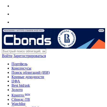
РЕКЛАМА • HTTPS://WWW.HSE.RU/
Войти
Зарегистрироваться
Портфель
Консенсусы
Поиск облигаций (ИИ)
Кривые доходности
ЦФА
Best bid/ask
Золото
new
Крипто
Сбондс-ТВ
Watchlist