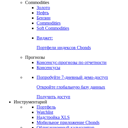
Commodities
Золото
Нефть
Бензин
Commodities
Soft Commodities
Виджет:
Портфели индексов Cbonds
Прогнозы
Консенсус-прогнозы по отчетности
Консенсусы
Попробуйте
7-дневный
демо-доступ
Откройте глобальную базу данных
Получить доступ
Инструментарий
Портфель
Watchlist
Надстройка XLS
Мобильное приложение Cbonds
Облигационный калькулятор