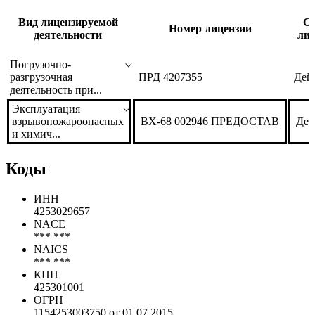
Вид лицензируемой
Ст
Номер лицензии
деятельности
лиц
Погрузочно-
разгрузочная
ПРД 4207355
Дей
деятельность при...
Эксплуатация
взрывопожароопасных
ВХ-68 002946 ПРЕДОСТАВ
Дей
и химич...
Коды
ИНН
4253029657
NACE
*** ***
NAICS
*** ***
КПП
425301001
ОГРН
1154253003750 от 01.07.2015