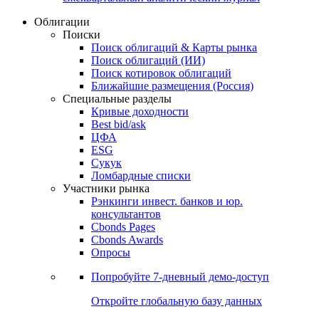
Облигации
Поиски
Поиск облигаций & Карты рынка
Поиск облигаций (ИИ)
Поиск котировок облигаций
Ближайшие размещения (Россия)
Специальные разделы
Кривые доходности
Best bid/ask
ЦФА
ESG
Сукук
Ломбардные списки
Участники рынка
Рэнкинги инвест. банков и юр.
консультантов
Cbonds Pages
Cbonds Awards
Опросы
Попробуйте
7-дневный
демо-доступ
Откройте глобальную базу данных