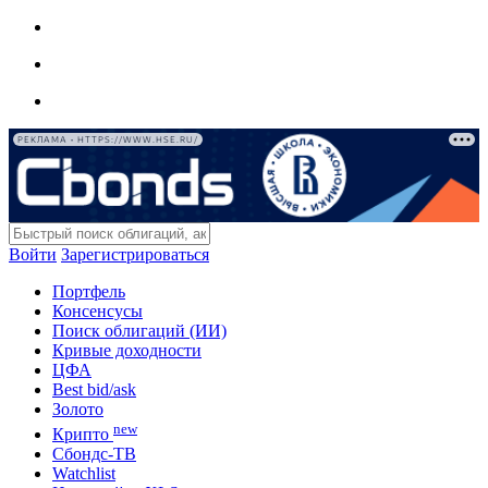
РЕКЛАМА • HTTPS://WWW.HSE.RU/
Войти
Зарегистрироваться
Портфель
Консенсусы
Поиск облигаций (ИИ)
Кривые доходности
ЦФА
Best bid/ask
Золото
new
Крипто
Сбондс-ТВ
Watchlist