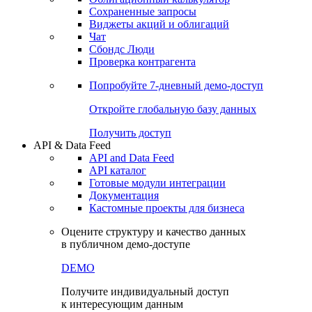
Сохраненные запросы
Виджеты акций и облигаций
Чат
Сбондс Люди
Проверка контрагента
Попробуйте
7-дневный
демо-доступ
Откройте глобальную базу данных
Получить доступ
API & Data Feed
API and Data Feed
API каталог
Готовые модули интеграции
Документация
Кастомные проекты для бизнеса
Оцените структуру и качество данных
в публичном демо-доступе
DEMO
Получите индивидуальный доступ
к интересующим данным