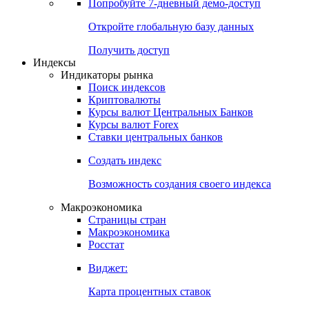
Попробуйте
7-дневный
демо-доступ
Откройте глобальную базу данных
Получить доступ
Индексы
Индикаторы рынка
Поиск индексов
Криптовалюты
Курсы валют Центральных Банков
Курсы валют Forex
Ставки центральных банков
Создать индекс
Возможность создания своего индекса
Макроэкономика
Страницы стран
Макроэкономика
Росстат
Виджет:
Карта процентных ставок