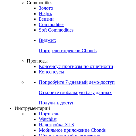
Commodities
Золото
Нефть
Бензин
Commodities
Soft Commodities
Виджет:
Портфели индексов Cbonds
Прогнозы
Консенсус-прогнозы по отчетности
Консенсусы
Попробуйте
7-дневный
демо-доступ
Откройте глобальную базу данных
Получить доступ
Инструментарий
Портфель
Watchlist
Надстройка XLS
Мобильное приложение Cbonds
Облигационный калькулятор