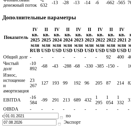
денежный поток
879
Инвестиционный
-9
-
-80
13
126
-530
-172
-262
-191
денежный поток
178
1
Финансовый
-2
-13
-28
-13
-14
-6
-662
-565
7
денежный поток
632
Дополнительные параметры
IV
II
IV
II
IV
II
IV
II
IV
кв.
кв.
кв.
кв.
кв.
кв.
кв.
кв.
кв.
Показатель
2025
2025
2024
2024
2023
2023
2022
2022
2021
2
млн
млн
млн
млн
млн
млн
млн
млн
млн
RUB
USD
USD
USD
USD
USD
USD
USD
USD
U
Общий долг
-
-
-
-
-
-
-
92
400
4
Чистый
-10
-68
-43
-288
-68
-330
-385
-150
-
1
долг
892
Износ,
истощение
23
127
193
99
192
96
205
87
214
8
и
267
амортизация
-16
1
1
1
EBITDA
-99
291
213
689
432
3
584
295
054
332
OIBDA
-
-
-
-
-
-
-
-
-
-