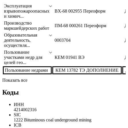
Вид лицензируемой
Номер лицензии
деятельности
Эксплуатация
взрывопожароопасных
ВХ-68 002955 Переоформ
Д
и химич...
Производство
ПМ-68 000261 Переоформ
Д
маркшейдерских работ
Образовательная
деятельность,
0003704
Д
осуществля...
Пользование
участками недр для
КЕМ 01941 ВЭ
Д
целей гео...
Пользование недрами
КЕМ 13782 ТЭ ДОПОЛНЕНИЕ
Д
Показать все
Коды
ИНН