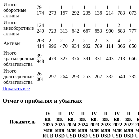
кв.
кв.
кв.
кв.
кв.
кв.
кв.
кв.
кв.
Показатель
2025
2025
2024
2024
2023
2023
2022
2022
202
млн
млн
млн
млн
млн
млн
млн
млн
млн
RUB
USD
USD
USD
USD
USD
USD
USD
US
Итого
79
1
1
1
1
1
1
1
1
оборотные
174
273
157
292
235
136
214
783
073
активы
Итого
124
1
1
1
1
1
1
2
1
внеоборотные
240
723
313
642
667
653
900
583
777
активы
203
2
2
2
2
2
3
4
2
Активы
414
996
470
934
902
789
114
366
850
Итого
39
краткосрочные
479
327
376
391
331
403
713
666
948
обязательства
Итого
26
долгосрочные
297
264
293
253
267
332
540
735
001
обязательства
Показать все
Отчет о прибылях и убытках
IV
II
IV
II
IV
II
IV
II