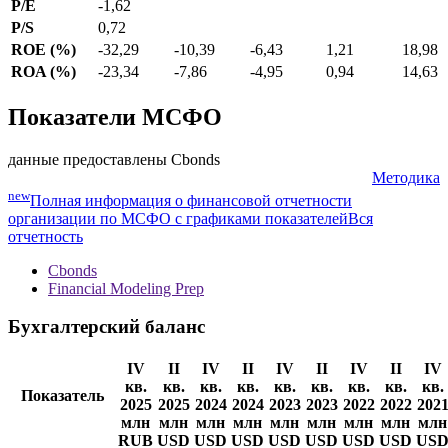
Показатель
31.12.2025
30.06.2025
31.12.2024
30.06.2024
31.12.
EPS Basic
-79,68
P/E
-1,62
P/S
0,72
ROE (%)
-32,29
-10,39
-6,43
1,21
18,98
ROA (%)
-23,34
-7,86
-4,95
0,94
14,63
Показатели МСФО
данные предоставлены Cbonds
Методика
new
Полная информация о финансовой отчетности
организации по МСФО с графиками показателей
Вся
отчетность
Cbonds
Financial Modeling Prep
Бухгалтерский баланс
IV
II
IV
II
IV
II
IV
II
IV