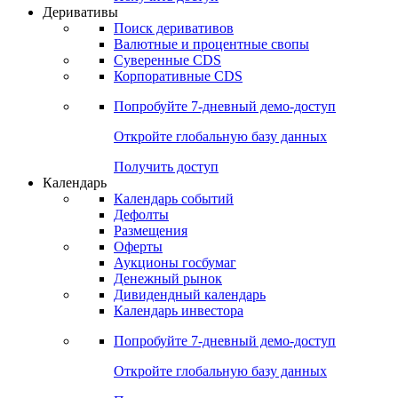
Откройте глобальную базу данных
Получить доступ
Деривативы
Поиск деривативов
Валютные и процентные свопы
Суверенные CDS
Корпоративные CDS
Попробуйте
7-дневный
демо-доступ
Откройте глобальную базу данных
Получить доступ
Календарь
Календарь событий
Дефолты
Размещения
Оферты
Аукционы госбумаг
Денежный рынок
Дивидендный календарь
Календарь инвестора