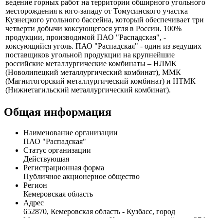
"Распадская" – единый производственно-территориальный
комплекс по добыче и обогащению угля, расположенный в
Кемеровской области, также имеет производственные активы
в Республике Тыва. ПАО "Распадская" имеет лицензии на
ведение горных работ на территории обширного угольного
месторождения к юго-западу от Томусинского участка
Кузнецкого угольного бассейна, который обеспечивает три
четверти добычи коксующегося угля в России. 100%
продукции, производимой ПАО "Распадская", -
коксующийся уголь. ПАО "Распадская" - один из ведущих
поставщиков угольной продукции на крупнейшие
российские металлургические комбинаты – НЛМК
(Новолипецкий металлургический комбинат), ММК
(Магнитогорский металлургический комбинат) и НТМК
(Нижнетагильский металлургический комбинат).
Общая информация
Наименование организации
ПАО "Распадская"
Статус организации
Действующая
Регистрационная форма
Публичное акционерное общество