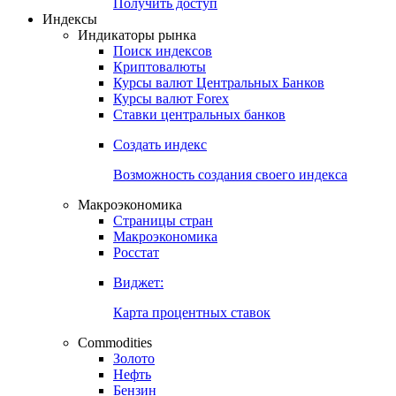
Попробуйте
7-дневный
демо-доступ
Откройте глобальную базу данных
Получить доступ
Индексы
Индикаторы рынка
Поиск индексов
Криптовалюты
Курсы валют Центральных Банков
Курсы валют Forex
Ставки центральных банков
Создать индекс
Возможность создания своего индекса
Макроэкономика
Страницы стран
Макроэкономика
Росстат
Виджет:
Карта процентных ставок