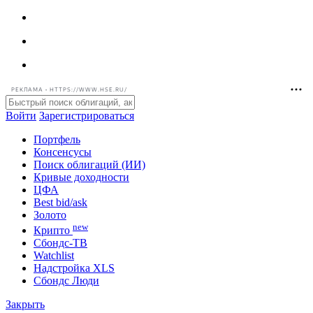
РЕКЛАМА • HTTPS://WWW.HSE.RU/
Войти
Зарегистрироваться
Портфель
Консенсусы
Поиск облигаций (ИИ)
Кривые доходности
ЦФА
Best bid/ask
Золото
new
Крипто
Сбондс-ТВ
Watchlist