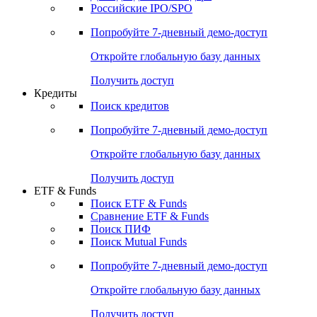
Получить доступ
Акции
Поиск акций
Дивидендный календарь
Российские IPO/SPO
Попробуйте
7-дневный
демо-доступ
Откройте глобальную базу данных
Получить доступ
Кредиты
Поиск кредитов
Попробуйте
7-дневный
демо-доступ
Откройте глобальную базу данных
Получить доступ
ETF & Funds
Поиск ETF & Funds
Сравнение ETF & Funds
Поиск ПИФ
Поиск Mutual Funds
Попробуйте
7-дневный
демо-доступ