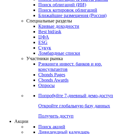
Облигации
Поиски
Поиск облигаций & Карты рынка
Поиск облигаций (ИИ)
Поиск котировок облигаций
Ближайшие размещения (Россия)
Специальные разделы
Кривые доходности
Best bid/ask
ЦФА
ESG
Сукук
Ломбардные списки
Участники рынка
Рэнкинги инвест. банков и юр.
консультантов
Cbonds Pages
Cbonds Awards
Опросы
Попробуйте
7-дневный
демо-доступ
Откройте глобальную базу данных