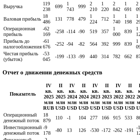
кв.
кв.
кв.
кв.
кв.
кв.
кв.
кв.
к
Показатель
2025
2025
2024
2024
2023
2023
2022
2022
2
млн
млн
млн
млн
млн
млн
млн
млн
м
RUB
USD
USD
USD
USD
USD
USD
USD
U
119
1
2
1
2
1
2
Выручка
699
999
238
743
210
220
842
691
0
18
1
1
1
1
Валовая прибыль
131
778
479
712
486
224
740
198
2
Операционная
-62
1
1
-258
-114
-90
519
357
839
прибыль
169
000
1
Прибыль до
-61
1
-252
-94
-82
564
392
999
839
налогообложения
676
0
Чистая прибыль
-53
-199
-133
-99
440
314
782
662
8
(убыток)
045
Отчет о движении денежных средств
IV
II
IV
II
IV
II
IV
II
кв.
кв.
кв.
кв.
кв.
кв.
кв.
кв.
Показатель
2025
2025
2024
2024
2023
2023
2022
2022
2
млн
млн
млн
млн
млн
млн
млн
млн
м
RUB
USD
USD
USD
USD
USD
USD
USD
U
Операционный
18
110
-1
104
277
166
915
533
8