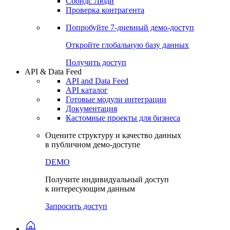
Сохраненные запросы
Виджеты акций и облигаций
Чат
Сбондс Люди
Проверка контрагента
Попробуйте
7-дневный
демо-доступ
Откройте глобальную базу данных
Получить доступ
API & Data Feed
API and Data Feed
API каталог
Готовые модули интеграции
Документация
Кастомные проекты для бизнеса
Оцените структуру и качество данных
в публичном демо-доступе
DEMO
Получите индивидуальный доступ
к интересующим данным