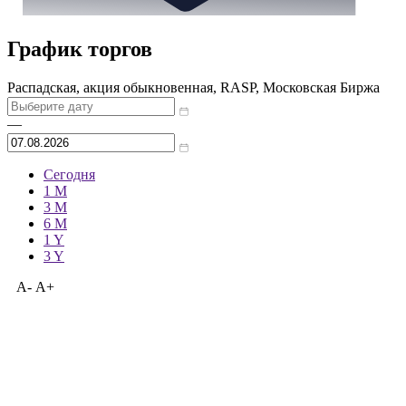
График торгов
Распадская, акция обыкновенная, RASP, Московская Биржа
—
Сегодня
1 M
3 M
6 M
1 Y
3 Y