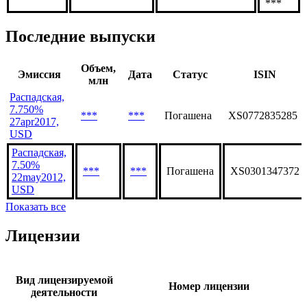
лицо
документы
капитале
Тип
***
***
***
связи:
***
Последние выпуски
Объем,
Эмиссия
Дата
Статус
ISIN
млн
Распадская,
7.750%
***
***
Погашена
XS0772835285
27apr2017,
USD
Распадская,
7.50%
***
***
Погашена
XS0301347372
22may2012,
USD
Показать все
Лицензии