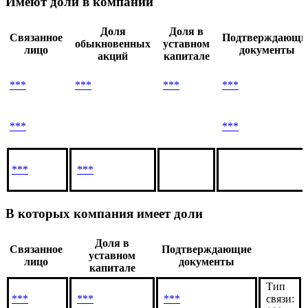
Связанные лица
на 22.04.2022
Имеют доли в компании
Доля
Доля в
Связанное
Подтверждающи
обыкновенных
уставном
лицо
документы
акций
капитале
***
***
***
***
***
***
***
***
В которых компания имеет доли
Доля в
Связанное
Подтверждающие
уставном