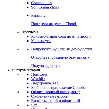
Commodities
Золото
Нефть
Бензин
Commodities
Soft Commodities
Виджет:
Портфели индексов Cbonds
Прогнозы
Консенсус-прогнозы по отчетности
Консенсусы
Попробуйте
7-дневный
демо-доступ
Откройте глобальную базу данных
Получить доступ
Инструментарий
Портфель
Watchlist
Надстройка XLS
Мобильное приложение Cbonds
Облигационный калькулятор