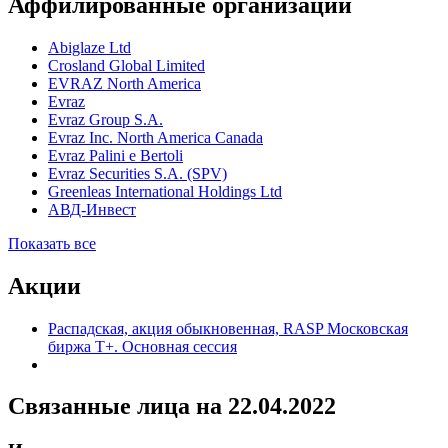
EBITDA Распадская Консенсус-
***
прогноз 2025 г.
Аффилированные организации
Abiglaze Ltd
Crosland Global Limited
EVRAZ North America
Evraz
Evraz Group S.A.
Evraz Inc. North America Canada
Evraz Palini e Bertoli
Evraz Securities S.A. (SPV)
Greenleas International Holdings Ltd
АВД-Инвест
Показать все
Акции
Распадская, акция обыкновенная, RASP Московская
биржа Т+. Основная сессия