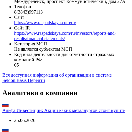
Регион
Кемеровская область
Адрес
652870, Кемеровская область - Кузбасс, город
Междуреченск, проспект Коммунистический, дом 27А
Телефон
8(3843)997113
Сайт
https://www.raspadskaya.com/ru/
Сайт IR
https://www.raspadskaya.com/ru/investors/reports-and-
results/financial-statements/
Категория МСП
Не является субъектом МСП
Код вида деятельности для отчетности страховых
компаний РФ
05
Вся доступная информация об организации в системе
Seldon.Basis
Перейти
Аналитика о компании
Альфа Инвестиции: Акции каких металлургов стоит купить